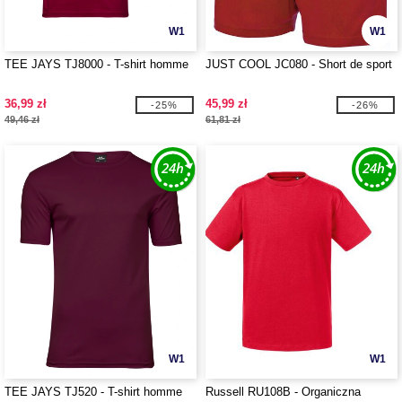
W1
W1
TEE JAYS TJ8000 - T-shirt homme
JUST COOL JC080 - Short de sport
36,99 zł
45,99 zł
-25%
-26%
49,46 zł
61,81 zł
W1
W1
TEE JAYS TJ520 - T-shirt homme
Russell RU108B - Organiczna