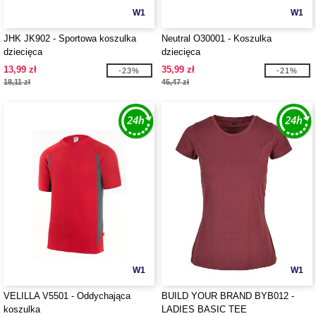
W1
W1
JHK JK902 - Sportowa koszulka
Neutral O30001 - Koszulka
dziecięca
dziecięca
13,99 zł
35,99 zł
-23%
-21%
18,11 zł
45,47 zł
W1
W1
VELILLA V5501 - Oddychająca
BUILD YOUR BRAND BYB012 -
koszulka
LADIES BASIC TEE