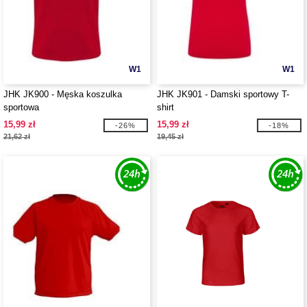
W1
W1
JHK JK900 - Męska koszulka
JHK JK901 - Damski sportowy T-
sportowa
shirt
15,99 zł
15,99 zł
-26%
-18%
21,62 zł
19,45 zł