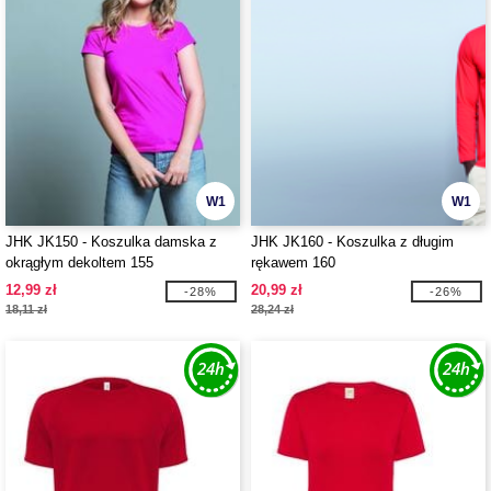
W1
W1
JHK JK150 - Koszulka damska z
JHK JK160 - Koszulka z długim
okrągłym dekoltem 155
rękawem 160
12,99 zł
20,99 zł
-28%
-26%
18,11 zł
28,24 zł