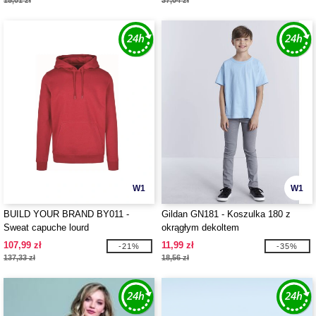
15,01 zł
37,04 zł
W1
W1
BUILD YOUR BRAND BY011 -
Gildan GN181 - Koszulka 180 z
Sweat capuche lourd
okrągłym dekoltem
107,99 zł
11,99 zł
-21%
-35%
137,33 zł
18,56 zł