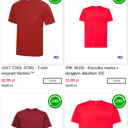
W1
W1
JUST COOL JC001 - T-shirt
JHK JK155 - Koszulka męska z
respirant Neoteric™
okrągłym dekoltem 155
22,99 zł
13,99 zł
-26%
-26%
30,90 zł
19,00 zł