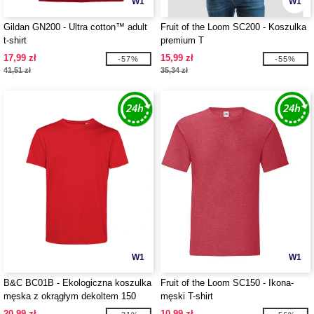
W1
W1
Gildan GN200 - Ultra cotton™ adult
Fruit of the Loom SC200 - Koszulka
t-shirt
premium T
17,99 zł
15,99 zł
-57%
-55%
41,51 zł
35,34 zł
W1
W1
B&C BC01B - Ekologiczna koszulka
Fruit of the Loom SC150 - Ikona-
męska z okrągłym dekoltem 150
męski T-shirt
20,99 zł
10,99 zł