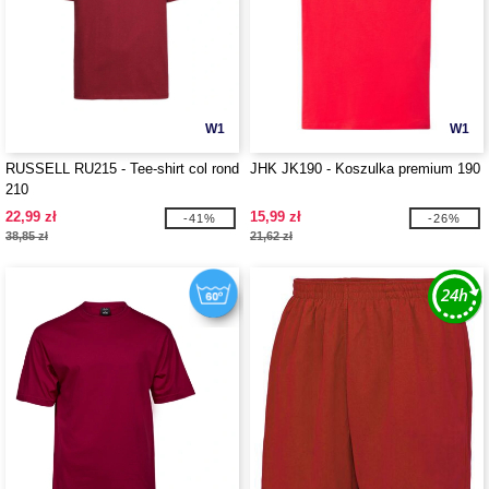
W1
W1
RUSSELL RU215 - Tee-shirt col rond
JHK JK190 - Koszulka premium 190
210
22,99 zł
15,99 zł
-41%
-26%
38,85 zł
21,62 zł