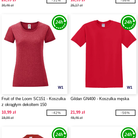
-31%
-56%
30,46 zł
25,17 zł
W1
W1
Fruit of the Loom SC151 - Koszulka
Gildan GN400 - Koszulka męska
z okrągłym dekoltem 150
10,99 zł
21,99 zł
-42%
-56%
19,00 zł
49,46 zł