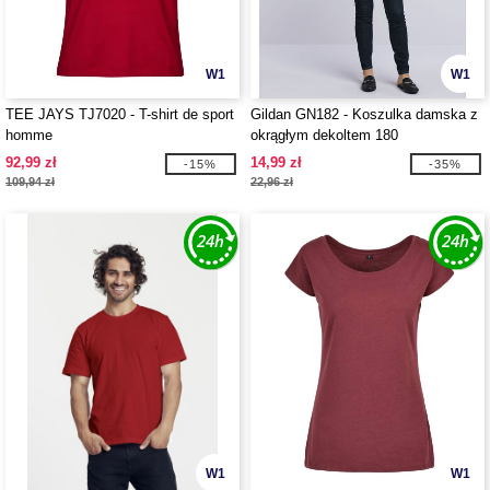
W1
W1
TEE JAYS TJ7020 - T-shirt de sport
Gildan GN182 - Koszulka damska z
homme
okrągłym dekoltem 180
92,99 zł
14,99 zł
-15%
-35%
109,94 zł
22,96 zł
W1
W1