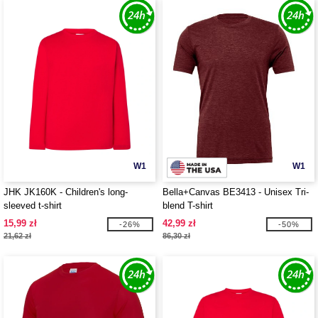
W1
W1
JHK JK160K - Children's long-
Bella+Canvas BE3413 - Unisex Tri-
sleeved t-shirt
blend T-shirt
15,99 zł
42,99 zł
-26%
-50%
21,62 zł
86,30 zł