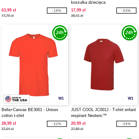
koszulka dziecięca
63,99 zł
17,99 zł
-18%
-53%
77,70 zł
38,41 zł
W1
W1
Bella+Canvas BE3001 - Unisex
JUST COOL JC001J - T-shirt enfant
cotton t-shirt
respirant Neoteric™
28,99 zł
20,99 zł
-22%
-24%
37,04 zł
27,80 zł