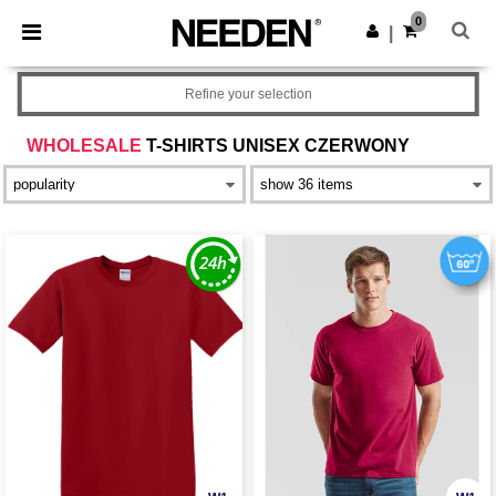
×
Aplikacja Needen
0
Pobierz app
|
Lepsze ceny w aplikacji!
Refine your selection
WHOLESALE
T-SHIRTS UNISEX CZERWONY