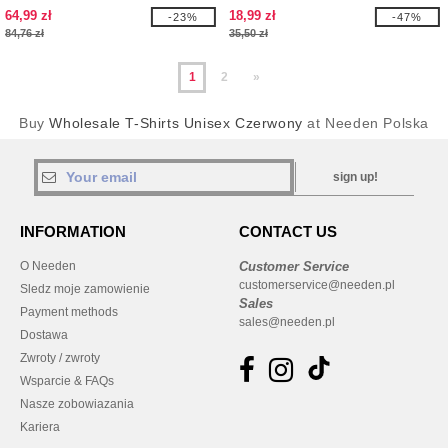
64,99 zł
18,99 zł
-23%
-47%
84,76 zł
35,50 zł
1
2
»
Buy
Wholesale T-Shirts Unisex Czerwony
at Needen Polska
sign up!
INFORMATION
CONTACT US
O Needen
Customer Service
customerservice@needen.pl
Sledz moje zamowienie
Sales
Payment methods
sales@needen.pl
Dostawa
Zwroty / zwroty
Wsparcie & FAQs
Nasze zobowiazania
Kariera