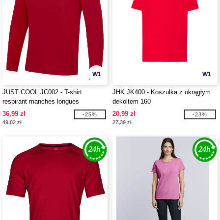
W1
W1
JUST COOL JC002 - T-shirt
JHK JK400 - Koszulka z okrągłym
respirant manches longues
dekoltem 160
Neoteric™
36,99 zł
20,99 zł
-25%
-23%
49,02 zł
27,39 zł