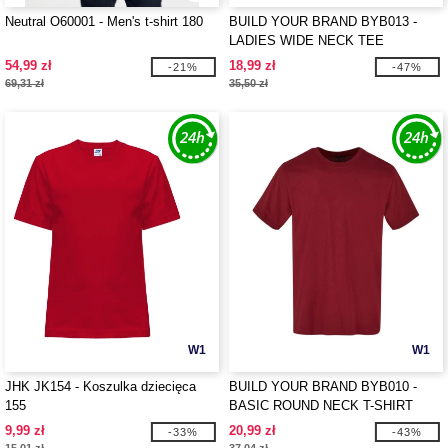
Neutral O60001 - Men's t-shirt 180
BUILD YOUR BRAND BYB013 -
LADIES WIDE NECK TEE
54,99 zł
18,99 zł
-21%
-47%
69,31 zł
35,50 zł
W1
W1
JHK JK154 - Koszulka dziecięca
BUILD YOUR BRAND BYB010 -
155
BASIC ROUND NECK T-SHIRT
9,99 zł
20,99 zł
-33%
-43%