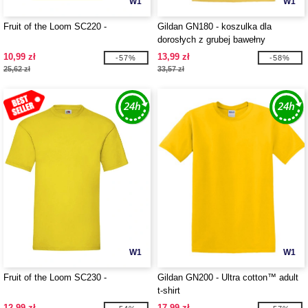
W1
W1
Fruit of the Loom SC220 -
Gildan GN180 - koszulka dla
dorosłych z grubej bawełny
10,99 zł
13,99 zł
-57%
-58%
25,62 zł
33,57 zł
W1
W1
Fruit of the Loom SC230 -
Gildan GN200 - Ultra cotton™ adult
t-shirt
12,99 zł
17,99 zł