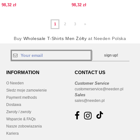
98,32 zł
98,32 zł
1
2
3
»
Buy
Wholesale T-Shirts Men Żółty
at Needen Polska
sign up!
INFORMATION
CONTACT US
O Needen
Customer Service
customerservice@needen.pl
Sledz moje zamowienie
Sales
Payment methods
sales@needen.pl
Dostawa
Zwroty / zwroty
Wsparcie & FAQs
Nasze zobowiazania
Kariera