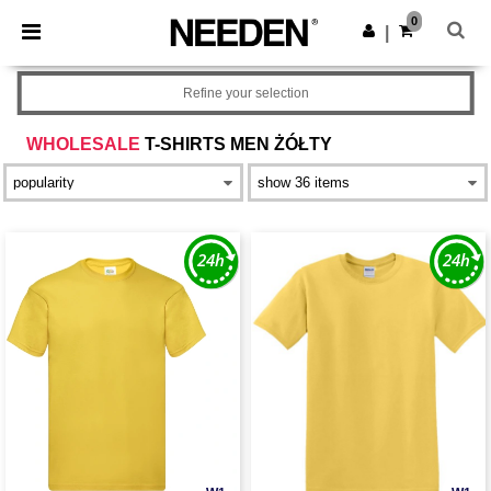
×
Aplikacja Needen
0
Pobierz app
|
Lepsze ceny w aplikacji!
Refine your selection
WHOLESALE
T-SHIRTS MEN ŻÓŁTY