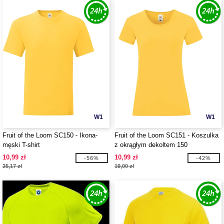
W1
W1
Fruit of the Loom SC150 - Ikona-
Fruit of the Loom SC151 - Koszulka
męski T-shirt
z okrągłym dekoltem 150
10,99 zł
10,99 zł
-56%
-42%
25,17 zł
19,00 zł