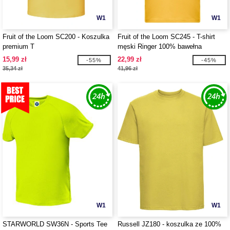
W1
W1
Fruit of the Loom SC200 - Koszulka
Fruit of the Loom SC245 - T-shirt
premium T
męski Ringer 100% bawełna
15,99 zł
22,99 zł
-55%
-45%
35,34 zł
41,96 zł
W1
W1
STARWORLD SW36N - Sports Tee
Russell JZ180 - koszulka ze 100%