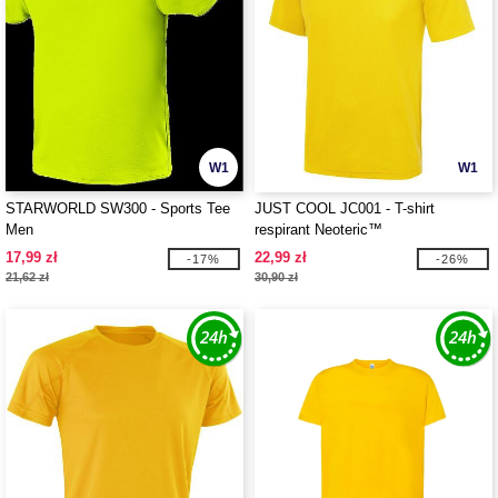
W1
W1
STARWORLD SW300 - Sports Tee
JUST COOL JC001 - T-shirt
Men
respirant Neoteric™
17,99 zł
22,99 zł
-17%
-26%
21,62 zł
30,90 zł