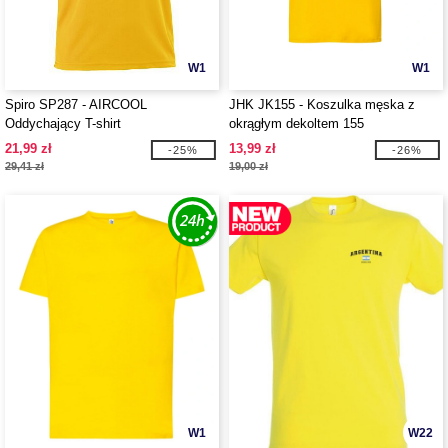
W1
W1
Spiro SP287 - AIRCOOL
JHK JK155 - Koszulka męska z
Oddychający T-shirt
okrągłym dekoltem 155
21,99 zł
13,99 zł
-25%
-26%
29,41 zł
19,00 zł
W1
W22