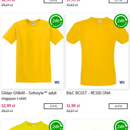
-54%
-57%
28,24 zł
41,51 zł
W1
W1
Gildan GN640 - Softstyle™ adult
B&C BC01T - #E150 ONA
ringspun t-shirt
12,99 zł
11,99 zł
-54%
-64%
28,24 zł
33,57 zł