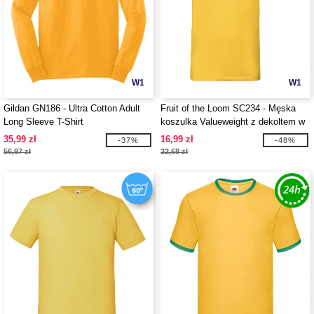
W1
W1
Gildan GN186 - Ultra Cotton Adult
Fruit of the Loom SC234 - Męska
Long Sleeve T-Shirt
koszulka Valueweight z dekoltem w
szpic
35,99 zł
16,99 zł
-37%
-48%
56,97 zł
32,68 zł