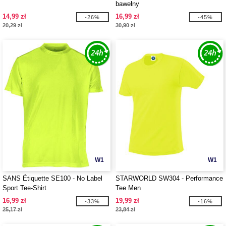
bawełny
14,99 zł
16,99 zł
-26%
-45%
20,29 zł
30,90 zł
W1
W1
SANS Étiquette SE100 - No Label
STARWORLD SW304 - Performance
Sport Tee-Shirt
Tee Men
16,99 zł
19,99 zł
-33%
-16%
25,17 zł
23,84 zł