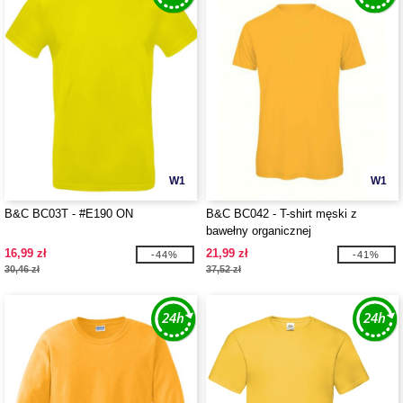
W1
W1
B&C BC03T - #E190 ON
B&C BC042 - T-shirt męski z
bawełny organicznej
16,99 zł
21,99 zł
-44%
-41%
30,46 zł
37,52 zł