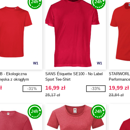
W1
W1
 - Ekologiczna
SANS Étiquette SE100 - No Label
STARWORLD
męska z okrągłym
Sport Tee-Shirt
Performanc
150
ł
16,99 zł
19,99 zł
-31%
-33%
25,17 zł
23,84 zł