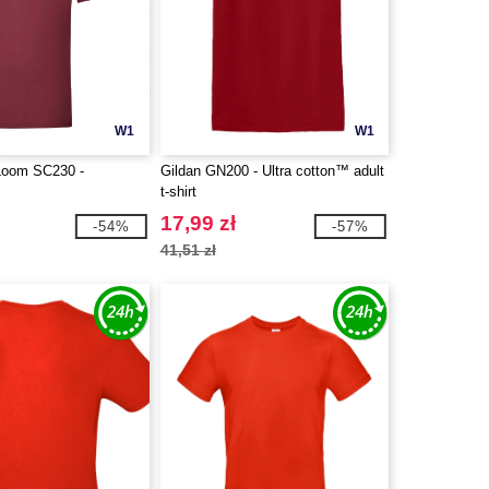
W1
W1
 Loom SC230 -
Gildan GN200 - Ultra cotton™ adult
t-shirt
17,99 zł
-54%
-57%
41,51 zł