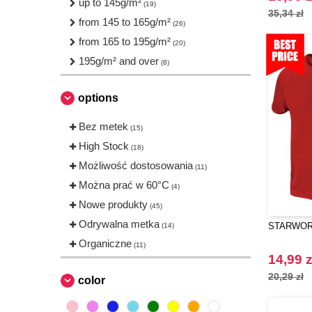
up to 145g/m²
(19)
Starworld
(5)
35,34 zł
from 145 to 165g/m²
(26)
Tee Jays
(3)
from 165 to 195g/m²
(20)
VELILLA
(1)
195g/m² and over
(8)
VESTI
(1)
options
Bez metek
(15)
High Stock
(18)
Możliwość dostosowania
(11)
Można prać w 60°C
(4)
Nowe produkty
(45)
Odrywalna metka
STARWORL
(14)
Organiczne
(11)
14,99 z
20,29 zł
color