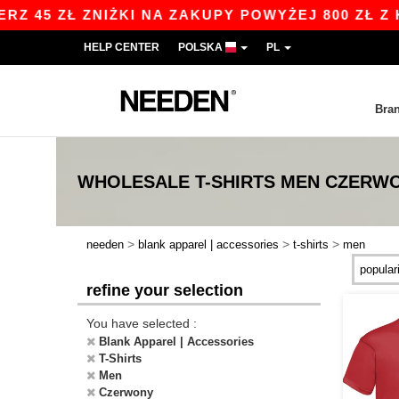
ZNIŻKI NA ZAKUPY POWYŻEJ 800 ZŁ Z KODEM AP
HELP CENTER
POLSKA
PL
Bra
WHOLESALE
T-SHIRTS MEN CZERW
>
>
>
needen
blank apparel | accessories
t-shirts
men
refine your selection
You have selected :
Blank Apparel | Accessories
T-Shirts
Men
Czerwony