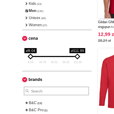
Kids
(13)
Men
(132)
Unisex
(40)
Gildan GN6
Women
(37)
ringspun t-
12,99 z
cena
28,24 zł
zł9.04
zł111.99
9.04
34.78
60.51
86.25
111.99
brands
B&C
(13)
B&C Pro
(1)