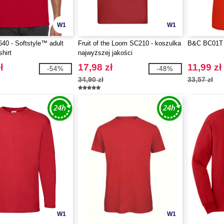
W1
W1
40 - Softstyle™ adult
Fruit of the Loom SC210 - koszulka
B&C BC01T 
shirt
najwyższej jakości
ł
17,98 zł
11,99 zł
-54%
-48%
34,90 zł
33,57 zł
W1
W1