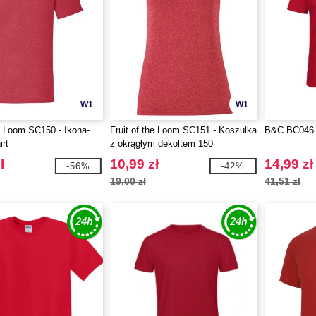
W1
W1
he Loom SC150 - Ikona-
Fruit of the Loom SC151 - Koszulka
B&C BC046 
rt
z okrągłym dekoltem 150
ł
10,99 zł
14,99 zł
-56%
-42%
19,00 zł
41,51 zł