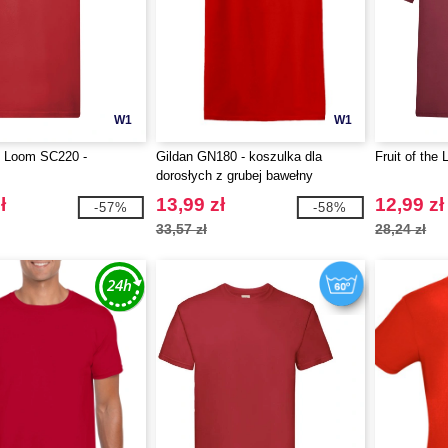
W1
W1
he Loom SC220 -
Gildan GN180 - koszulka dla
Fruit of the
dorosłych z grubej bawełny
ł
13,99 zł
12,99 zł
-57%
-58%
33,57 zł
28,24 zł