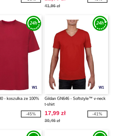
41,96 zł
W1
W1
80 - koszulka ze 100%
Gildan GN646 - Softstyle™ v-neck
t-shirt
17,99 zł
-45%
-41%
30,46 zł