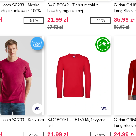
he Loom SC233 - Męska
B&C BC042 - T-shirt męski z
Gildan GN186
z długim rękawem 100%
bawełny organicznej
Long Sleeve 
ł
21,99 zł
35,99 zł
-51%
-41%
37,52 zł
56,97 zł
W1
W1
he Loom SC200 - Koszulka
B&C BC05T - #E150 Mężczyzna
Gildan GN644
Lsl
Long Sleeve 
ł
21,99 zł
24,99 zł
-55%
-49%