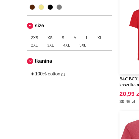
size
2XS
XS
S
M
L
XL
2XL
3XL
4XL
5XL
tkanina
100% cotton
(1)
B&C BC01B
koszulka 
dekoltem 
20,99 z
30,46 zł