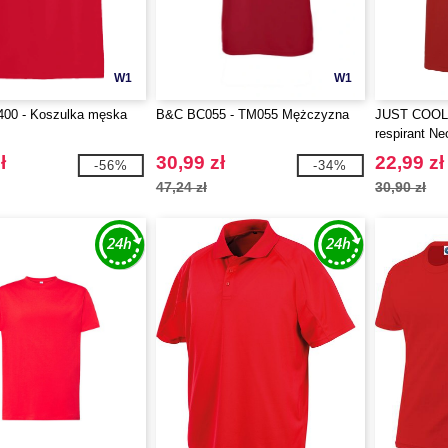
W1
W1
400 - Koszulka męska
B&C BC055 - TM055 Mężczyzna
JUST COOL J
respirant Ne
ł
30,99 zł
22,99 zł
-56%
-34%
47,24 zł
30,90 zł