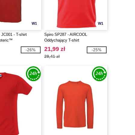
W1
W1
C001 - T-shirt
Spiro SP287 - AIRCOOL
oteric™
Oddychający T-shirt
21,99 zł
-26%
-25%
29,41 zł