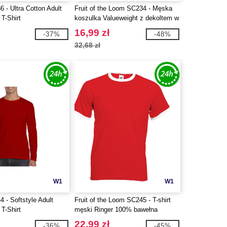
 - Ultra Cotton Adult
Fruit of the Loom SC234 - Męska
T-Shirt
koszulka Valueweight z dekoltem w
szpic
16,99 zł
-37%
-48%
32,68 zł
W1
W1
 - Softstyle Adult
Fruit of the Loom SC245 - T-shirt
T-Shirt
męski Ringer 100% bawełna
22,99 zł
-36%
-45%