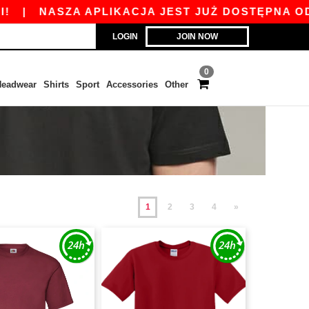
ZA APLIKACJA JEST JUŻ DOSTĘPNA ODBIERZ 45 
LOGIN
JOIN NOW
0
eadwear
Shirts
Sport
Accessories
Other
1
2
3
4
»