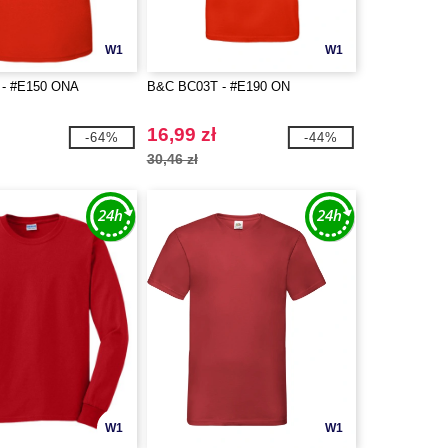
W1
W1
- #E150 ONA
B&C BC03T - #E190 ON
16,99 zł
-64%
-44%
30,46 zł
W1
W1