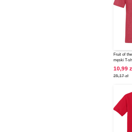
Fruit of t
męski T-shi
10,99 z
25,17 zł