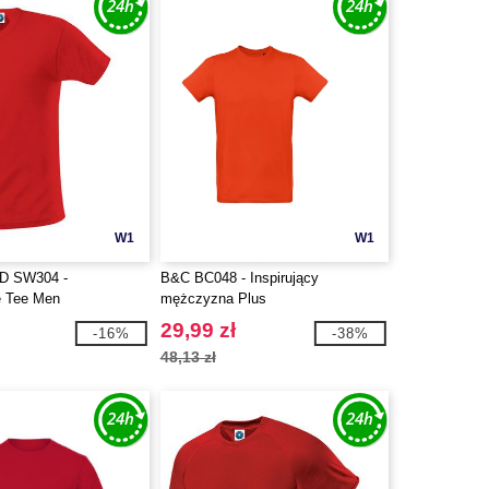
W1
W1
 SW304 -
B&C BC048 - Inspirujący
e Tee Men
mężczyzna Plus
29,99 zł
-16%
-38%
48,13 zł