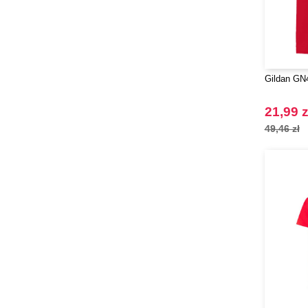
Gildan GN
21,99 z
49,46 zł