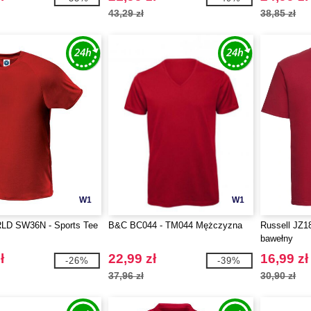
43,29 zł
38,85 zł
W1
W1
D SW36N - Sports Tee
B&C BC044 - TM044 Mężczyzna
Russell JZ1
bawełny
ł
22,99 zł
16,99 zł
-26%
-39%
37,96 zł
30,90 zł