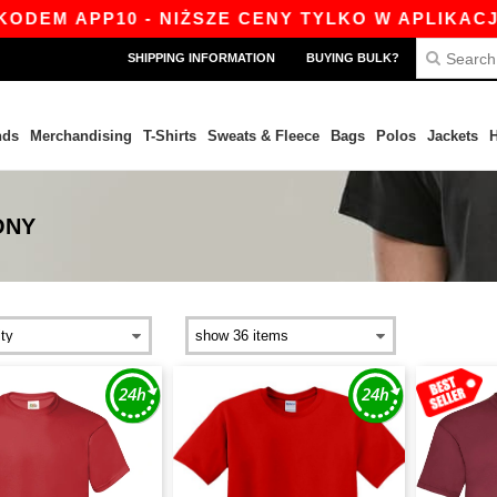
P10 - NIŻSZE CENY TYLKO W APLIKACJI!
|
NAS
SHIPPING INFORMATION
BUYING BULK?
nds
Merchandising
T-Shirts
Sweats & Fleece
Bags
Polos
Jackets
H
ONY