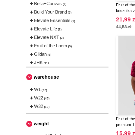
Bella+Canvas
(2)
Fruit of t
koszulka 
Build Your Brand
(5)
bawełna
21,99 z
Elevate Essentials
(1)
44,58 zł
Elevate Life
(2)
Elevate NXT
(2)
Fruit of the Loom
(9)
Gildan
(9)
JHK
(11)
Just Cool
(5)
warehouse
Needen
(45)
Neutral
W1
(3)
(77)
Roly
W22
(5)
(45)
Russell
W32
(4)
(10)
Sans Étiquette
(1)
Fruit of t
Skinnifit
(2)
weight
premium T
Spiro
(2)
15,99 z