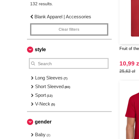
132 results.
Blank Apparel | Accessories
Clear filters
Fruit of t
style
10,99 z
25,62 zł
Long Sleeves
(7)
Short Sleeved
(80)
Sport
(12)
V-Neck
(5)
gender
Baby
(2)