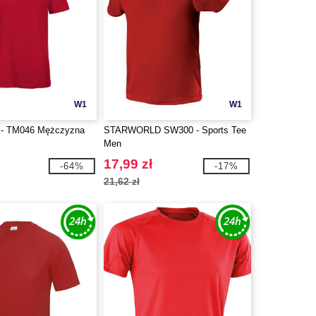
W1
W1
- TM046 Mężczyzna
STARWORLD SW300 - Sports Tee
Men
17,99 zł
-64%
-17%
21,62 zł