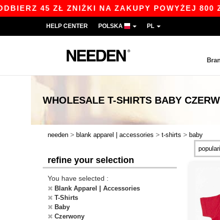
ERZ 45 ZŁ ZNIŻKI NA ZAKUPY POWYŻEJ 800 ZŁ Z
HELP CENTER
POLSKA
PL
Bra
WHOLESALE
T-SHIRTS BABY CZER
>
>
>
needen
blank apparel | accessories
t-shirts
baby
refine your selection
You have selected :
Blank Apparel | Accessories
T-Shirts
Baby
Czerwony