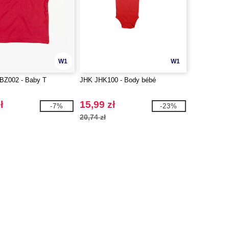
W1
W1
BZ002 - Baby T
JHK JHK100 - Body bébé
ł
15,99 zł
-7%
-23%
20,74 zł