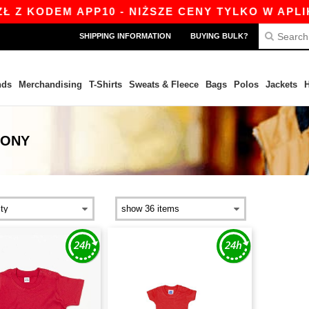
 KODEM APP10 - NIŻSZE CENY TYLKO W APLIKAC
SHIPPING INFORMATION
BUYING BULK?
nds
Merchandising
T-Shirts
Sweats & Fleece
Bags
Polos
Jackets
H
WONY