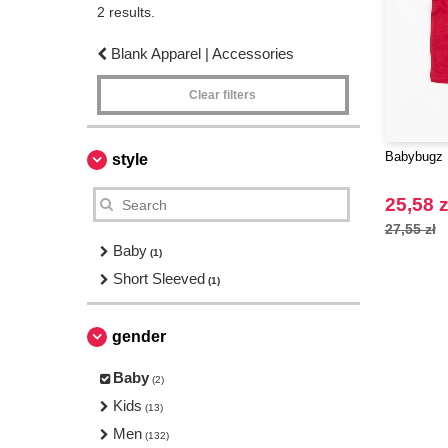
2 results.
Blank Apparel | Accessories
Clear filters
Babybugz 
style
25,58 z
27,55 zł
Baby
(1)
Short Sleeved
(1)
gender
Baby
(2)
Kids
(13)
Men
(132)