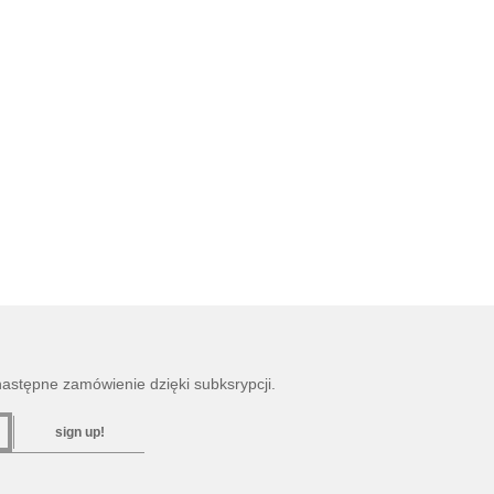
następne zamówienie dzięki subksrypcji.
sign up!