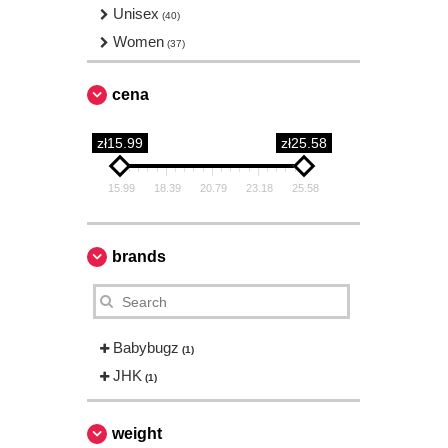
Unisex
(40)
Women
(37)
cena
zł15.99
zł25.58
15.99
18.39
20.79
23.18
25.58
brands
Babybugz
(1)
JHK
(1)
weight