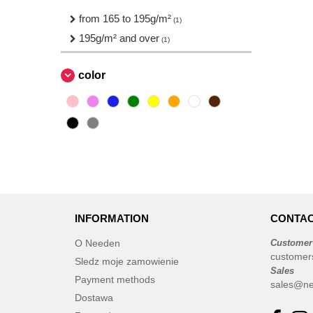
from 165 to 195g/m²
(1)
195g/m² and over
(1)
color
INFORMATION
CONTAC
O Needen
Customer
customer
Sledz moje zamowienie
Sales
Payment methods
sales@ne
Dostawa