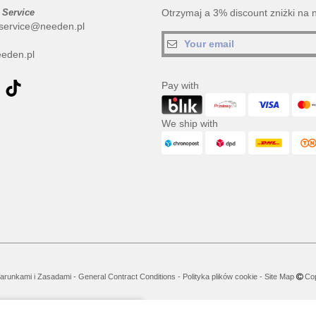
 Service
Otrzymaj a 3% discount zniżki na 
service@needen.pl
eden.pl
Pay with
We ship with
arunkami i Zasadami
-
General Contract Conditions
-
Polityka plików cookie
-
Site Map
Cop