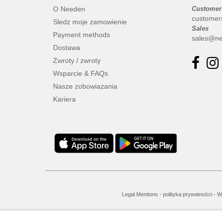
O Needen
Customer
customer
Sledz moje zamowienie
Sales
Payment methods
sales@ne
Dostawa
Zwroty / zwroty
Wsparcie & FAQs
Nasze zobowiazania
Kariera
Legal Mentions
-
polityka prywatności
-
W