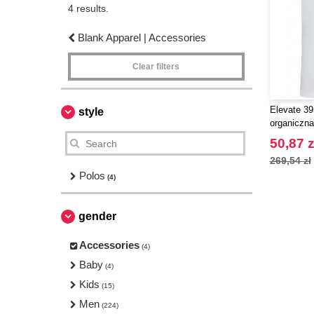
4 results.
Blank Apparel | Accessories
Clear filters
Elevate 39
style
organiczna
gramaturze
50,87 z
rękawem i
269,54 zł
Polos
(4)
gender
Accessories
(4)
Baby
(4)
Kids
(15)
Men
(224)