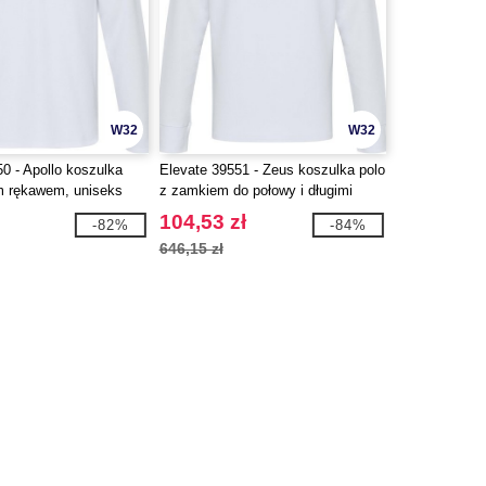
W32
W32
0 - Apollo koszulka
Elevate 39551 - Zeus koszulka polo
im rękawem, uniseks
z zamkiem do połowy i długimi
rękawami, uniseks
104,53 zł
-82%
-84%
646,15 zł