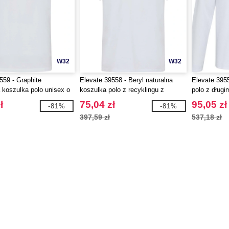
W32
W32
559 - Graphite
Elevate 39558 - Beryl naturalna
Elevate 3955
 koszulka polo unisex o
koszulka polo z recyklingu z
polo z dług
 180 g/m², z krótkim
krótkim rękawem, unisex, o
ł
75,04 zł
95,05 zł
-81%
-81%
 certyfikatem OCS
gramaturze 220 g/m²
397,59 zł
537,18 zł