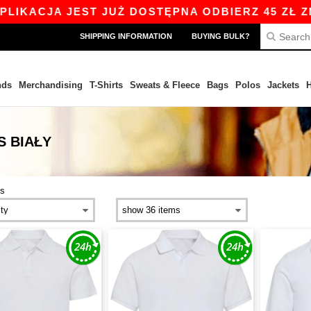
KACJA JEST JUŻ DOSTĘPNA ODBIERZ 45 ZŁ ZNIŻ
SHIPPING INFORMATION
BUYING BULK?
nds
Merchandising
T-Shirts
Sweats & Fleece
Bags
Polos
Jackets
H
S BIAŁY
es