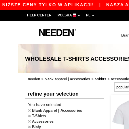
IŻSZE CENY TYLKO W APLIKACJI!
|
NASZA APLI
HELP CENTER
POLSKA
PL
Bra
WHOLESALE
T-SHIRTS ACCESSORIE
>
>
>
needen
blank apparel | accessories
t-shirts
accessori
refine your selection
You have selected :
Blank Apparel | Accessories
T-Shirts
Accessories
Biały