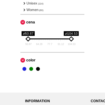
Unisex
(114)
Women
(60)
cena
zł50.87
zł104.53
50.87
64.28
77.7
91.12
104.53
color
INFORMATION
CONTAC