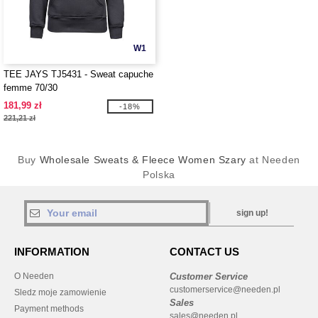
W1
TEE JAYS TJ5431 - Sweat capuche
femme 70/30
181,99 zł
-18%
221,21 zł
Buy
Wholesale Sweats & Fleece Women Szary
at Needen
Polska
sign up!
INFORMATION
CONTACT US
O Needen
Customer Service
customerservice@needen.pl
Sledz moje zamowienie
Sales
Payment methods
sales@needen.pl