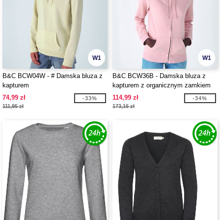
W1
W1
B&C BCW04W - # Damska bluza z
B&C BCW36B - Damska bluza z
kapturem
kapturem z organicznym zamkiem
74,99 zł
114,99 zł
-33%
-34%
111,95 zł
173,16 zł