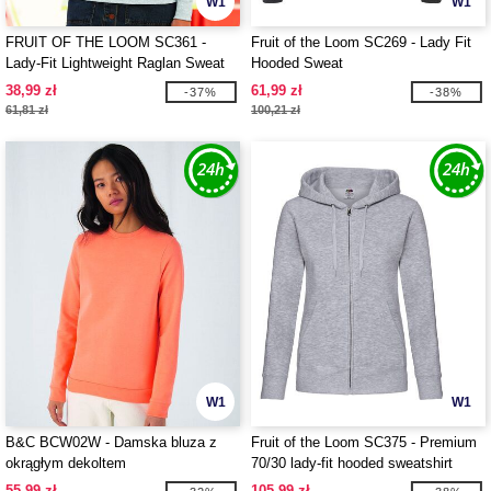
W1
W1
FRUIT OF THE LOOM SC361 -
Fruit of the Loom SC269 - Lady Fit
Lady-Fit Lightweight Raglan Sweat
Hooded Sweat
38,99 zł
61,99 zł
-37%
-38%
61,81 zł
100,21 zł
W1
W1
B&C BCW02W - Damska bluza z
Fruit of the Loom SC375 - Premium
okrągłym dekoltem
70/30 lady-fit hooded sweatshirt
jacket
55,99 zł
105,99 zł