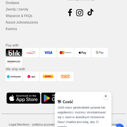
Dostawa
Zwroty / zwroty
Wsparcie & FAQs
Nasze zobowiazania
Kariera
Pay with
We ship with
👋
Cześć
Jeśli masz jakiekolwiek pytania lub
wątpliwości, możesz skontaktować
się z nami w dowolnym momencie.
Nasz chatbot jest tutaj, aby Ci
Legal Mentions
-
polityka prywatności
-
Warunkami i Zasadami
-
General Contract
pomóc.