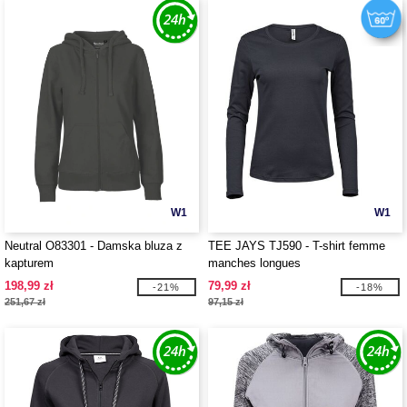
W1
W1
Neutral O83301 - Damska bluza z
TEE JAYS TJ590 - T-shirt femme
kapturem
manches longues
198,99 zł
79,99 zł
-21%
-18%
251,67 zł
97,15 zł