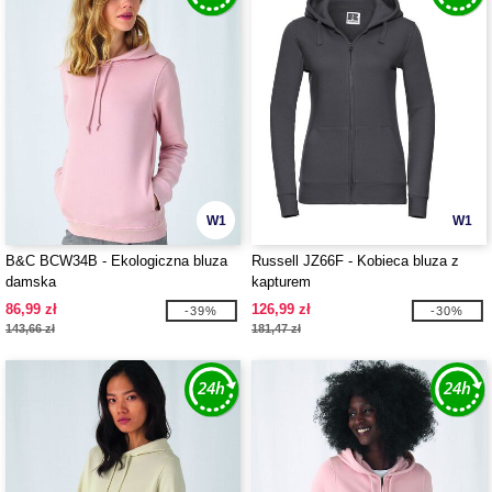
W1
W1
B&C BCW34B - Ekologiczna bluza
Russell JZ66F - Kobieca bluza z
damska
kapturem
86,99 zł
126,99 zł
-39%
-30%
143,66 zł
181,47 zł