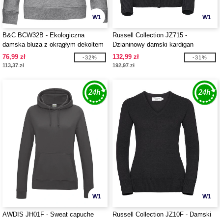
W1
W1
B&C BCW32B - Ekologiczna
Russell Collection JZ715 -
damska bluza z okrągłym dekoltem
Dzianinowy damski kardigan
76,99 zł
132,99 zł
-32%
-31%
113,37 zł
192,97 zł
W1
W1
AWDIS JH01F - Sweat capuche
Russell Collection JZ10F - Damski