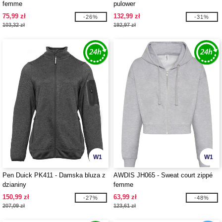
femme
pulower
75,99 zł
132,99 zł
-26%
-31%
103,32 zł
192,97 zł
W1
W1
Pen Duick PK411 - Damska bluza z
AWDIS JH065 - Sweat court zippé
dzianiny
femme
150,99 zł
63,99 zł
-27%
-48%
207,09 zł
123,61 zł