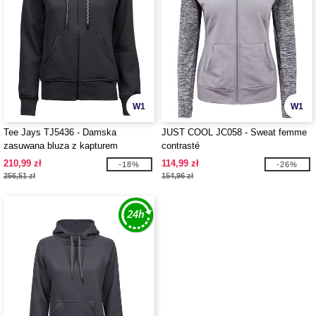
W1
W1
Tee Jays TJ5436 - Damska
JUST COOL JC058 - Sweat femme
zasuwana bluza z kapturem
contrasté
210,99 zł
114,99 zł
-18%
-26%
256,51 zł
154,96 zł