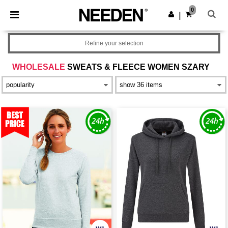
×
Aplikacja Needen
0
Pobierz app
|
Lepsze ceny w aplikacji!
Refine your selection
WHOLESALE
SWEATS & FLEECE WOMEN SZARY