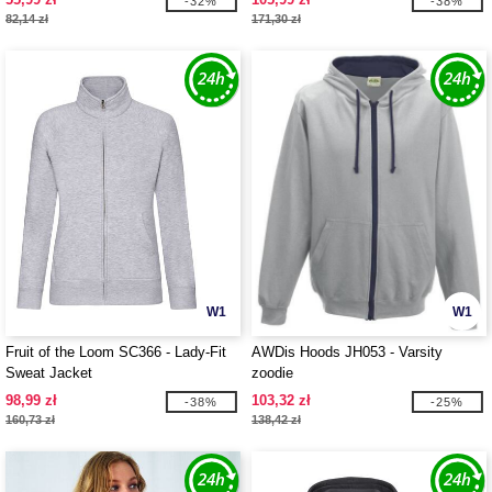
-32%
-38%
82,14 zł
171,30 zł
W1
W1
Fruit of the Loom SC366 - Lady-Fit
AWDis Hoods JH053 - Varsity
Sweat Jacket
zoodie
98,99 zł
103,32 zł
-38%
-25%
160,73 zł
138,42 zł