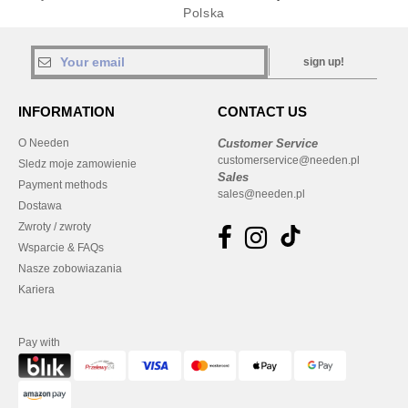
Polska
sign up!
INFORMATION
CONTACT US
O Needen
Customer Service
customerservice@needen.pl
Sledz moje zamowienie
Sales
Payment methods
sales@needen.pl
Dostawa
Zwroty / zwroty
Wsparcie & FAQs
Nasze zobowiazania
Kariera
Pay with