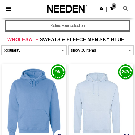
×
Aplikacja Needen
0
Pobierz app
|
Lepsze ceny w aplikacji!
Refine your selection
WHOLESALE
SWEATS & FLEECE MEN SKY BLUE