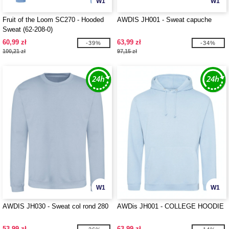
W1
W1
Fruit of the Loom SC270 - Hooded
AWDIS JH001 - Sweat capuche
Sweat (62-208-0)
60,99 zł
63,99 zł
-39%
-34%
100,21 zł
97,15 zł
W1
W1
AWDIS JH030 - Sweat col rond 280
AWDis JH001 - COLLEGE HOODIE
53,99 zł
63,99 zł