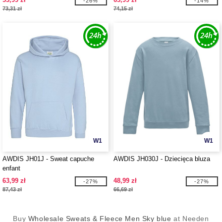
-26%
-14%
73,31 zł
74,15 zł
W1
W1
AWDIS JH01J - Sweat capuche
AWDIS JH030J - Dziecięca bluza
enfant
63,99 zł
48,99 zł
-27%
-27%
87,43 zł
66,69 zł
Buy
Wholesale Sweats & Fleece Men Sky blue
at Needen