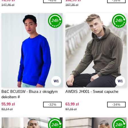
-48%
-38%
147,46 zł
167,35 zł
W1
W1
B&C BCU01W - Bluza z okrągłym
AWDIS JH001 - Sweat capuche
dekoltem #
55,99 zł
63,99 zł
-32%
-34%
82,14 zł
97,15 zł