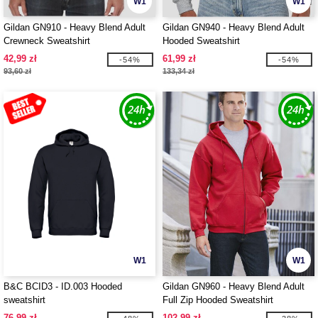
W1
W1
Gildan GN910 - Heavy Blend Adult
Gildan GN940 - Heavy Blend Adult
Crewneck Sweatshirt
Hooded Sweatshirt
42,99 zł
61,99 zł
-54%
-54%
93,60 zł
133,34 zł
W1
W1
B&C BCID3 - ID.003 Hooded
Gildan GN960 - Heavy Blend Adult
sweatshirt
Full Zip Hooded Sweatshirt
76,99 zł
102,99 zł