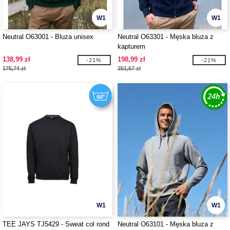
W1
W1
Neutral O63001 - Bluza unisex
Neutral O63301 - Męska bluza z
kapturem
138,99 zł
198,99 zł
-21%
-21%
175,74 zł
251,67 zł
W1
W1
TEE JAYS TJ5429 - Sweat col rond
Neutral O63101 - Męska bluza z