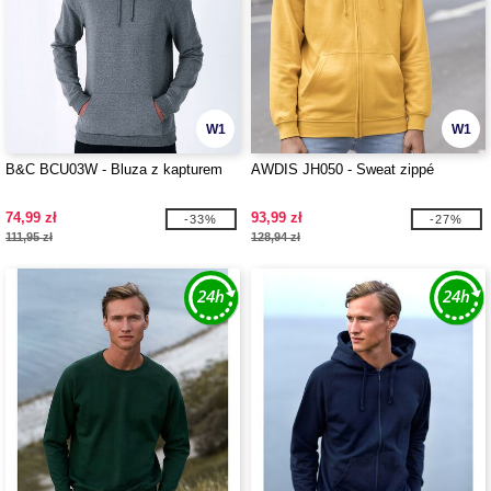
W1
W1
B&C BCU03W - Bluza z kapturem
AWDIS JH050 - Sweat zippé
74,99 zł
93,99 zł
-33%
-27%
111,95 zł
128,94 zł