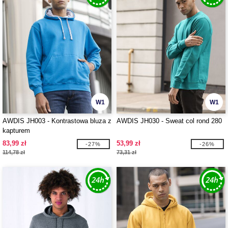
W1
W1
AWDIS JH003 - Kontrastowa bluza z
AWDIS JH030 - Sweat col rond 280
kapturem
83,99 zł
53,99 zł
-27%
-26%
114,78 zł
73,31 zł