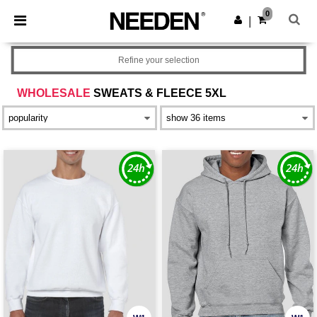
×
Aplikacja Needen
0
Pobierz app
|
Lepsze ceny w aplikacji!
Refine your selection
WHOLESALE
SWEATS & FLEECE 5XL