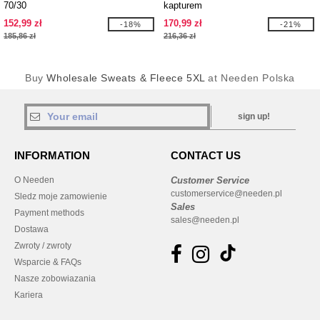
70/30
kapturem
152,99 zł
170,99 zł
-18%
-21%
185,86 zł
216,36 zł
Buy
Wholesale Sweats & Fleece 5XL
at Needen Polska
sign up!
INFORMATION
CONTACT US
O Needen
Customer Service
customerservice@needen.pl
Sledz moje zamowienie
Sales
Payment methods
sales@needen.pl
Dostawa
Zwroty / zwroty
Wsparcie & FAQs
Nasze zobowiazania
Kariera