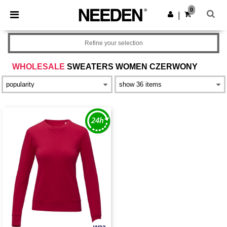
×
Aplikacja Needen
0
Pobierz app
|
Lepsze ceny w aplikacji!
Refine your selection
WHOLESALE
SWEATERS WOMEN CZERWONY