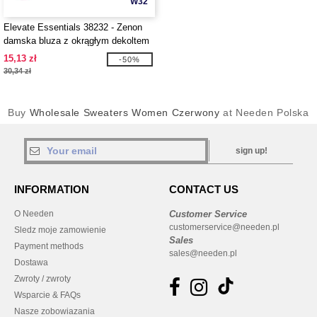
W32
Elevate Essentials 38232 - Zenon
damska bluza z okrągłym dekoltem
15,13 zł
-50%
30,34 zł
Buy
Wholesale Sweaters Women Czerwony
at Needen Polska
sign up!
INFORMATION
CONTACT US
O Needen
Customer Service
customerservice@needen.pl
Sledz moje zamowienie
Sales
Payment methods
sales@needen.pl
Dostawa
Zwroty / zwroty
Wsparcie & FAQs
Nasze zobowiazania