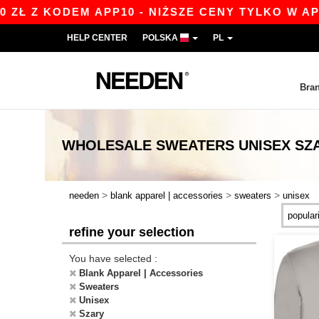
 Z KODEM APP10 - NIŻSZE CENY TYLKO W APLIKA
HELP CENTER
POLSKA
PL
Bra
WHOLESALE
SWEATERS UNISEX SZ
>
>
>
needen
blank apparel | accessories
sweaters
unisex
refine your selection
You have selected :
Blank Apparel | Accessories
Sweaters
Unisex
Szary