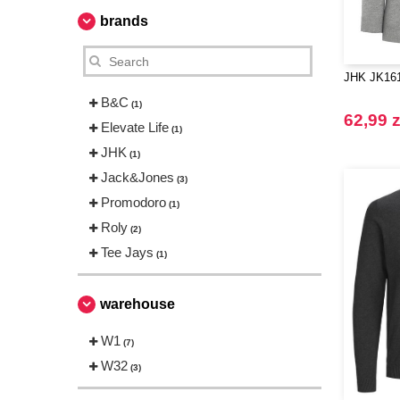
brands
JHK JK161
B&C
(1)
62,99 z
Elevate Life
(1)
JHK
(1)
Jack&Jones
(3)
Promodoro
(1)
Roly
(2)
Tee Jays
(1)
warehouse
W1
(7)
W32
(3)