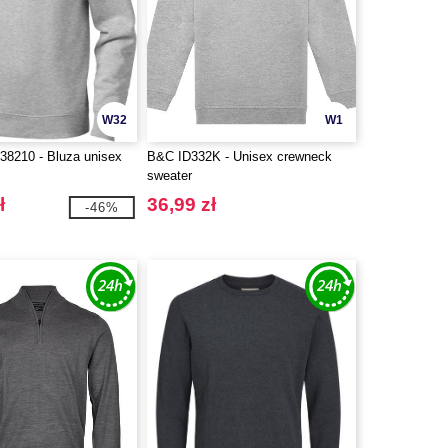
W32
W1
 38210 - Bluza unisex
B&C ID332K - Unisex crewneck
sweater
ł
36,99 zł
-46%