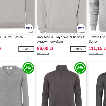
W32
W32
 - Bluza Clasica
Roly R2203 - Jaya sweter unisex z
Elevate Life
okrągłym dekoltem
Surrey
ł
66,00 zł
111,15 z
-34%
-28%
91,22 zł
205,15 zł