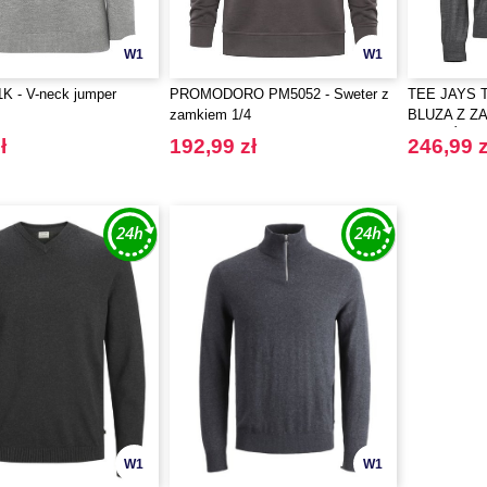
W1
W1
K - V-neck jumper
PROMODORO PM5052 - Sweter z
TEE JAYS 
zamkiem 1/4
BLUZA Z Z
dłUGOŚCI
ł
192,99 zł
246,99 z
W1
W1