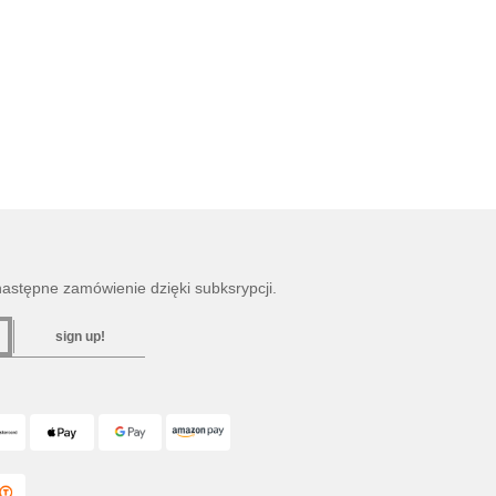
następne zamówienie dzięki subksrypcji.
sign up!