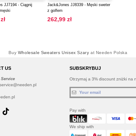
 JJ7194 - Ciągnij
Jack&Jones JJ8339 - Męski sweter
 męski
z golfem
zł
262,99 zł
Buy
Wholesale Sweaters Unisex Szary
at Needen Polska
T US
SUBSKRYBUJ
 Service
Otrzymaj a 3% discount zniżki na 
service@needen.pl
eden.pl
Pay with
We ship with