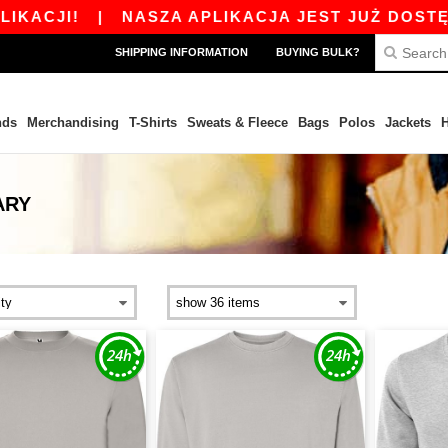
CJI!
|
NASZA APLIKACJA JEST JUŻ DOSTĘPNA 
SHIPPING INFORMATION
BUYING BULK?
nds
Merchandising
T-Shirts
Sweats & Fleece
Bags
Polos
Jackets
H
ARY