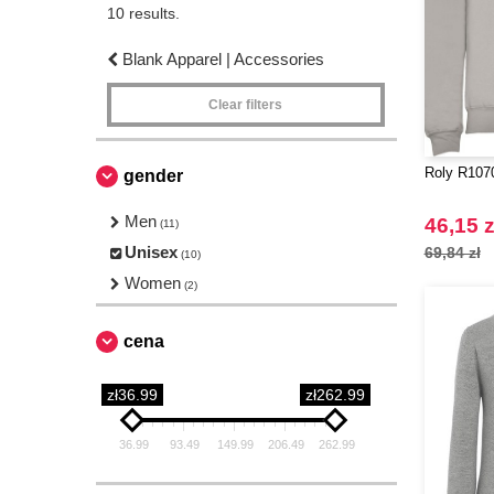
10 results.
Blank Apparel | Accessories
Clear filters
Roly R1070
gender
Men
46,15 z
(11)
Unisex
69,84 zł
(10)
Women
(2)
cena
zł36.99
zł262.99
36.99
93.49
149.99
206.49
262.99