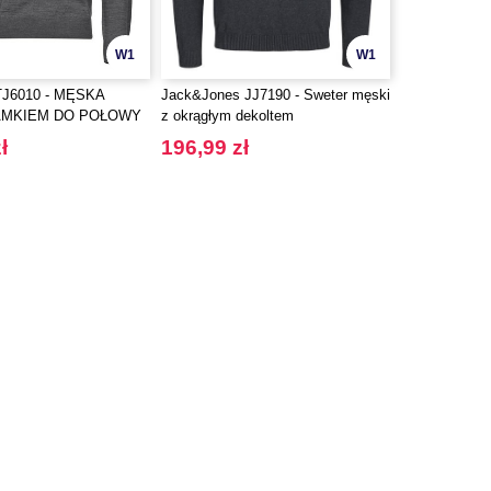
W1
W1
TJ6010 - MĘSKA
Jack&Jones JJ7190 - Sweter męski
AMKIEM DO POŁOWY
z okrągłym dekoltem
ł
196,99 zł