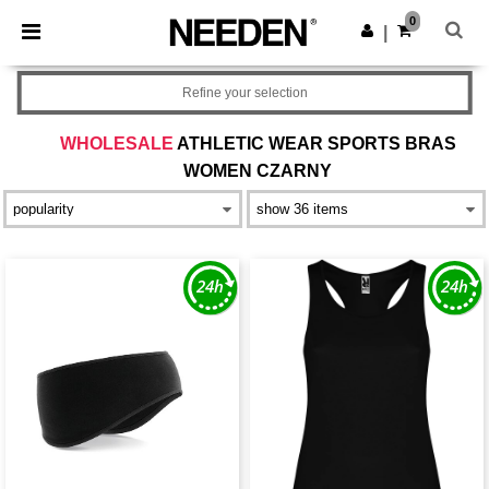
×
Aplikacja Needen
0
Pobierz app
|
Lepsze ceny w aplikacji!
Refine your selection
WHOLESALE
ATHLETIC WEAR SPORTS BRAS
WOMEN CZARNY