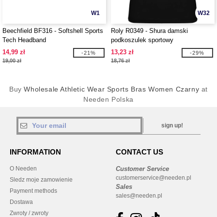
W1
W32
Beechfield BF316 - Softshell Sports
Roly R0349 - Shura damski
Tech Headband
podkoszulek sportowy
14,99 zł
13,23 zł
-21%
-29%
19,00 zł
18,76 zł
Buy
Wholesale Athletic Wear Sports Bras Women Czarny
at
Needen Polska
sign up!
INFORMATION
CONTACT US
O Needen
Customer Service
customerservice@needen.pl
Sledz moje zamowienie
Sales
Payment methods
sales@needen.pl
Dostawa
Zwroty / zwroty