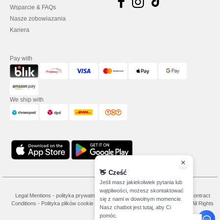
Wsparcie & FAQs
Nasze zobowiazania
Kariera
Pay with
We ship with
👋
Cześć
Jeśli masz jakiekolwiek pytania lub
wątpliwości, możesz skontaktować
Legal Mentions
-
polityka prywatności
-
Warunkami i Zasadami
-
General Contract
się z nami w dowolnym momencie.
Conditions
-
Polityka plików cookie
-
Site Map
Copyright 2026 needen.pl - All Rights
Nasz chatbot jest tutaj, aby Ci
Reserved
pomóc.