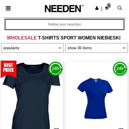
×
Aplikacja Needen
0
Pobierz app
|
Lepsze ceny w aplikacji!
Refine your selection
WHOLESALE
T-SHIRTS SPORT WOMEN NIEBIESKI