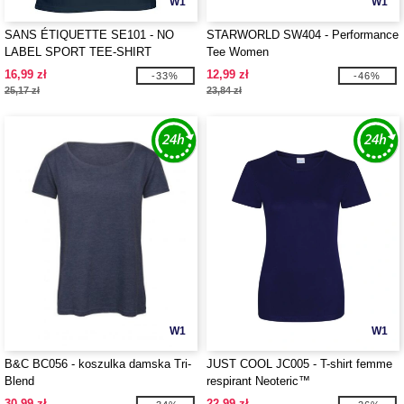
W1
W1
SANS ÉTIQUETTE SE101 - NO
STARWORLD SW404 - Performance
LABEL SPORT TEE-SHIRT
Tee Women
WOMEN
16,99 zł
12,99 zł
-33%
-46%
25,17 zł
23,84 zł
W1
W1
B&C BC056 - koszulka damska Tri-
JUST COOL JC005 - T-shirt femme
Blend
respirant Neoteric™
30,99 zł
22,99 zł