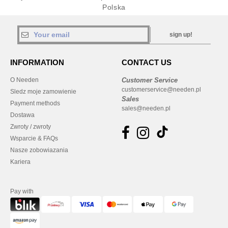
Polska
sign up!
INFORMATION
CONTACT US
O Needen
Customer Service
customerservice@needen.pl
Sledz moje zamowienie
Sales
Payment methods
sales@needen.pl
Dostawa
Zwroty / zwroty
Wsparcie & FAQs
Nasze zobowiazania
Kariera
Pay with