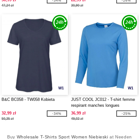
-34%
-26%
47,24 zł
30,90 zł
W1
W1
B&C BC058 - TW058 Kobieta
JUST COOL JC012 - T-shirt femme
respirant manches longues
Neoteric™
32,99 zł
36,99 zł
-34%
-25%
50,35 zł
49,02 zł
Buy
Wholesale T-Shirts Sport Women Niebieski
at Needen