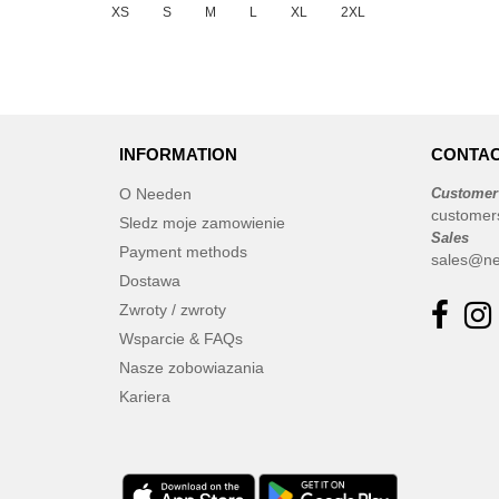
XS
S
M
L
XL
2XL
INFORMATION
CONTAC
O Needen
Customer
customer
Sledz moje zamowienie
Sales
Payment methods
sales@ne
Dostawa
Zwroty / zwroty
Wsparcie & FAQs
Nasze zobowiazania
Kariera