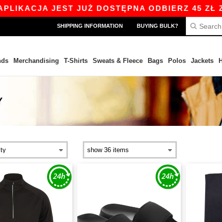
IKACJA JEST JUŻ DOSTĘPNA ODBIERZ 45 ZŁ ZNIŻ
SHIPPING INFORMATION
BUYING BULK?
nds
Merchandising
T-Shirts
Sweats & Fleece
Bags
Polos
Jackets
H
Y