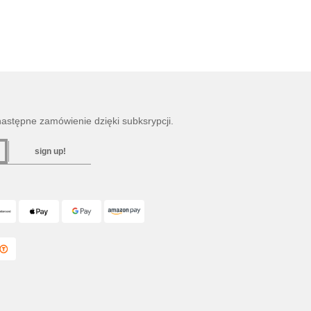
następne zamówienie dzięki subksrypcji.
sign up!