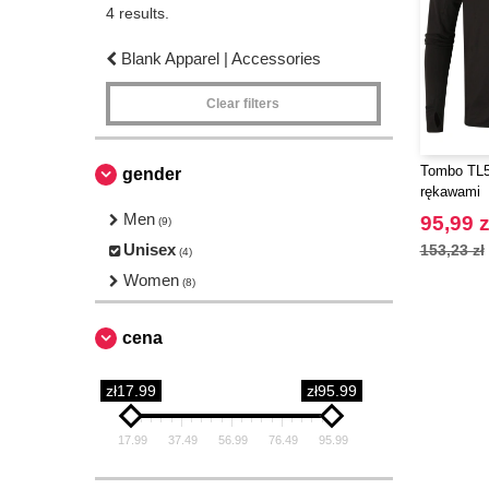
4 results.
Blank Apparel | Accessories
Clear filters
Tombo TL56
gender
rękawami
Men
95,99 z
(9)
Unisex
153,23 zł
(4)
Women
(8)
cena
zł17.99
zł95.99
17.99
37.49
56.99
76.49
95.99