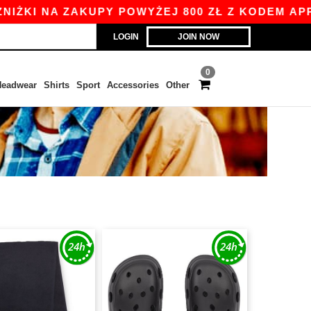
KI NA ZAKUPY POWYŻEJ 800 ZŁ Z KODEM APP10 
LOGIN
JOIN NOW
0
eadwear
Shirts
Sport
Accessories
Other