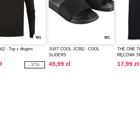
W1
W1
2 - Top z długimi
JUST COOL JC092 - COOL
THE ONE T
SLIDERS
RĘCZNIK 
ł
45,99 zł
17,99 zł
-37%