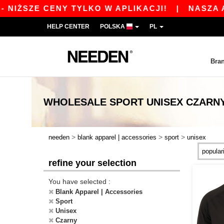
IŻSZE CENY TYLKO W APLIKACJI!
|
NASZA APL
HELP CENTER
POLSKA
PL
Bra
WHOLESALE
SPORT UNISEX CZARN
>
>
>
needen
blank apparel | accessories
sport
unisex
refine your selection
You have selected :
Blank Apparel | Accessories
Sport
Unisex
Czarny