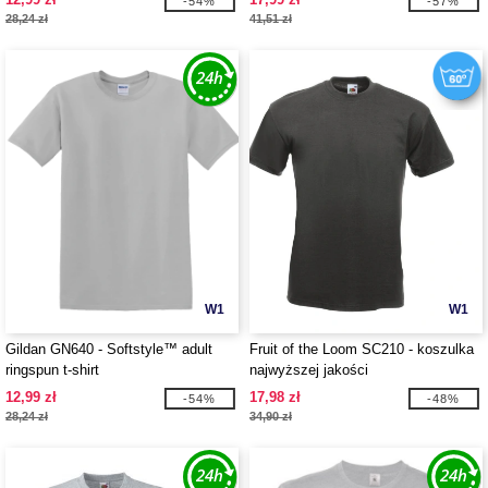
-54%
-57%
28,24 zł
41,51 zł
W1
W1
Gildan GN640 - Softstyle™ adult
Fruit of the Loom SC210 - koszulka
ringspun t-shirt
najwyższej jakości
12,99 zł
17,98 zł
-54%
-48%
28,24 zł
34,90 zł