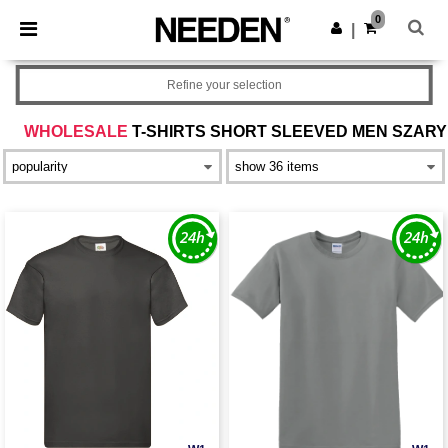
×
Aplikacja Needen
0
Pobierz app
|
Lepsze ceny w aplikacji!
Refine your selection
WHOLESALE
T-SHIRTS SHORT SLEEVED MEN SZARY