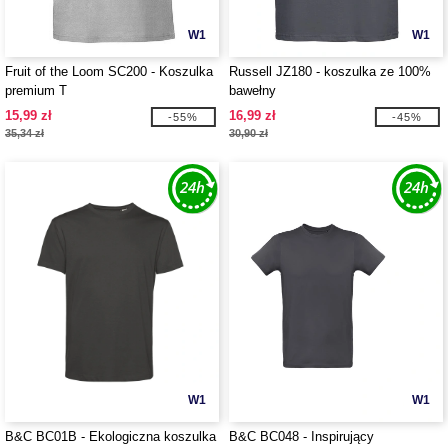
W1
W1
Fruit of the Loom SC200 - Koszulka
Russell JZ180 - koszulka ze 100%
premium T
bawełny
15,99 zł
16,99 zł
-55%
-45%
35,34 zł
30,90 zł
W1
W1
B&C BC01B - Ekologiczna koszulka
B&C BC048 - Inspirujący