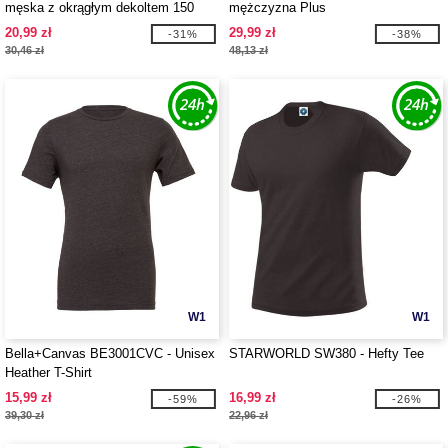
męska z okrągłym dekoltem 150
mężczyzna Plus
20,99 zł
29,99 zł
-31%
-38%
30,46 zł
48,13 zł
W1
W1
Bella+Canvas BE3001CVC - Unisex
STARWORLD SW380 - Hefty Tee
Heather T-Shirt
15,99 zł
16,99 zł
-59%
-26%
39,30 zł
22,96 zł