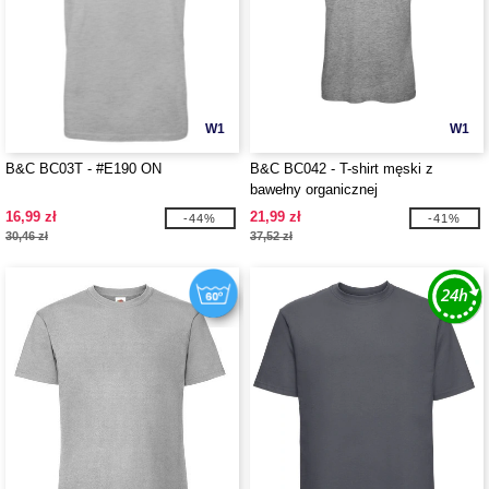
W1
W1
B&C BC03T - #E190 ON
B&C BC042 - T-shirt męski z
bawełny organicznej
16,99 zł
21,99 zł
-44%
-41%
30,46 zł
37,52 zł