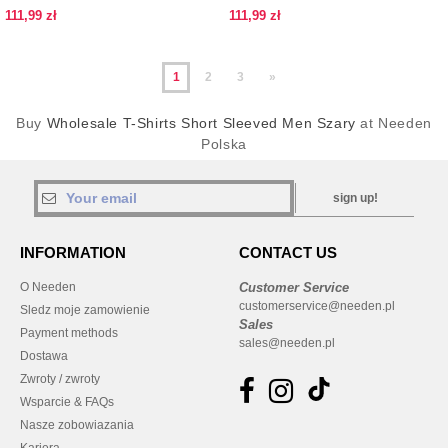
111,99 zł
111,99 zł
1
2
3
»
Buy
Wholesale T-Shirts Short Sleeved Men Szary
at Needen
Polska
sign up!
INFORMATION
CONTACT US
O Needen
Customer Service
customerservice@needen.pl
Sledz moje zamowienie
Sales
Payment methods
sales@needen.pl
Dostawa
Zwroty / zwroty
Wsparcie & FAQs
Nasze zobowiazania