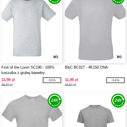
W1
W1
Fruit of the Loom SC190 - 100%
B&C BC01T - #E150 ONA
koszulka z grubej bawełny
13,99 zł
11,99 zł
-50%
-64%
28,24 zł
33,57 zł