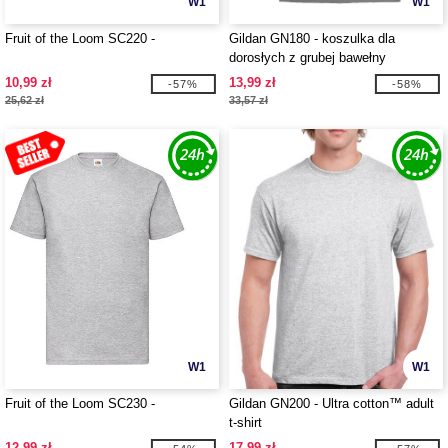
W1
W1
Fruit of the Loom SC220 -
Gildan GN180 - koszulka dla
dorosłych z grubej bawełny
10,99 zł
13,99 zł
-57%
-58%
25,62 zł
33,57 zł
W1
W1
Fruit of the Loom SC230 -
Gildan GN200 - Ultra cotton™ adult
t-shirt
12,99 zł
17,99 zł