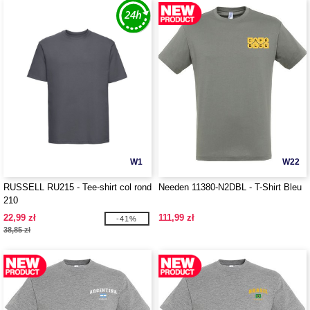
W1
W22
RUSSELL RU215 - Tee-shirt col rond
Needen 11380-N2DBL - T-Shirt Bleu
210
22,99 zł
111,99 zł
-41%
38,85 zł