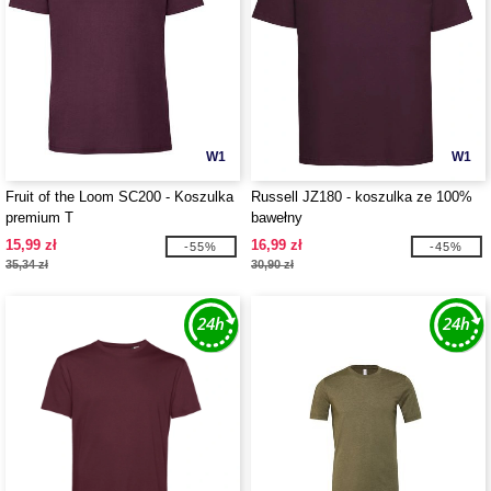
W1
W1
Fruit of the Loom SC200 - Koszulka
Russell JZ180 - koszulka ze 100%
premium T
bawełny
15,99 zł
16,99 zł
-55%
-45%
35,34 zł
30,90 zł