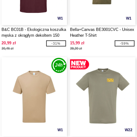
W1
W1
B&C BC01B - Ekologiczna koszulka
Bella+Canvas BE3001CVC - Unisex
męska z okrągłym dekoltem 150
Heather T-Shirt
20,99 zł
15,99 zł
-31%
-59%
30,46 zł
39,30 zł
W1
W22