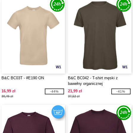
W1
W1
B&C BC03T - #E190 ON
B&C BC042 - T-shirt męski z
bawełny organicznej
16,99 zł
21,99 zł
-44%
-41%
30,46 zł
37,52 zł