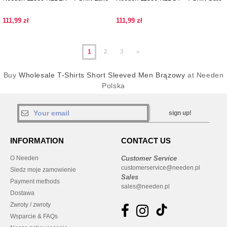
111,99 zł
111,99 zł
1
2
3
»
Buy
Wholesale T-Shirts Short Sleeved Men Brązowy
at Needen
Polska
sign up!
INFORMATION
CONTACT US
O Needen
Customer Service
customerservice@needen.pl
Sledz moje zamowienie
Sales
Payment methods
sales@needen.pl
Dostawa
Zwroty / zwroty
Wsparcie & FAQs