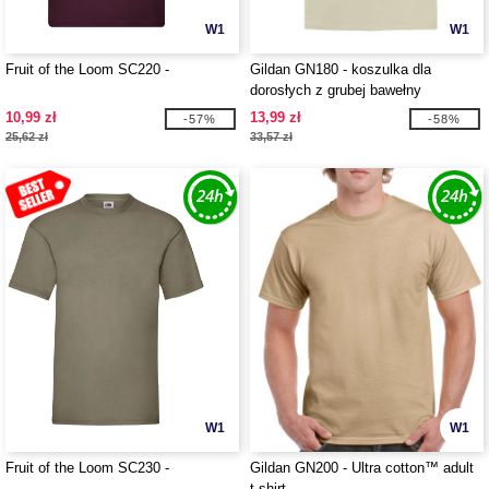
W1
W1
Fruit of the Loom SC220 -
Gildan GN180 - koszulka dla
dorosłych z grubej bawełny
10,99 zł
13,99 zł
-57%
-58%
25,62 zł
33,57 zł
W1
W1
Fruit of the Loom SC230 -
Gildan GN200 - Ultra cotton™ adult
t-shirt