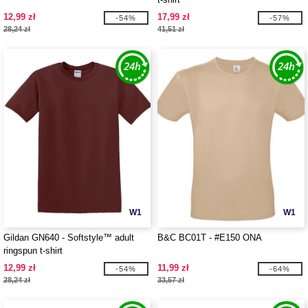
12,99 zł
17,99 zł
-54%
-57%
28,24 zł
41,51 zł
W1
W1
Gildan GN640 - Softstyle™ adult
B&C BC01T - #E150 ONA
ringspun t-shirt
12,99 zł
11,99 zł
-54%
-64%
28,24 zł
33,57 zł