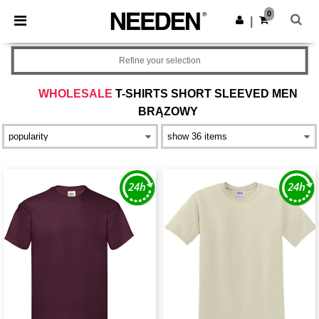
×
Aplikacja Needen
0
Pobierz app
|
Lepsze ceny w aplikacji!
Refine your selection
WHOLESALE
T-SHIRTS SHORT SLEEVED MEN
BRĄZOWY