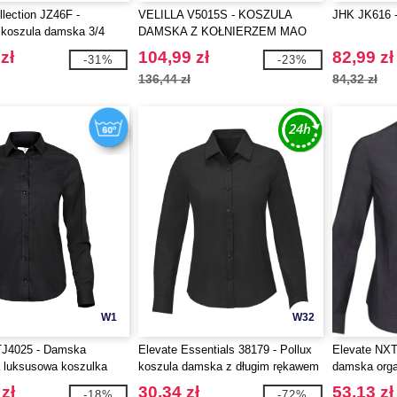
llection JZ46F -
VELILLA V5015S - KOSZULA
JHK JK616 -
koszula damska 3/4
DAMSKA Z KOŁNIERZEM MAO
zł
104,99 zł
82,99 zł
-31%
-23%
136,44 zł
84,32 zł
W1
W32
TJ4025 - Damska
Elevate Essentials 38179 - Pollux
Elevate NXT
 luksusowa koszulka
koszula damska z długim rękawem
damska orga
długim ręka
zł
30,34 zł
53,13 zł
-18%
-72%