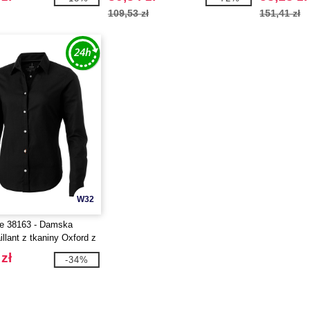
GOTS
109,53 zł
151,41 zł
W32
fe 38163 - Damska
llant z tkaniny Oxford z
kawem
zł
-34%