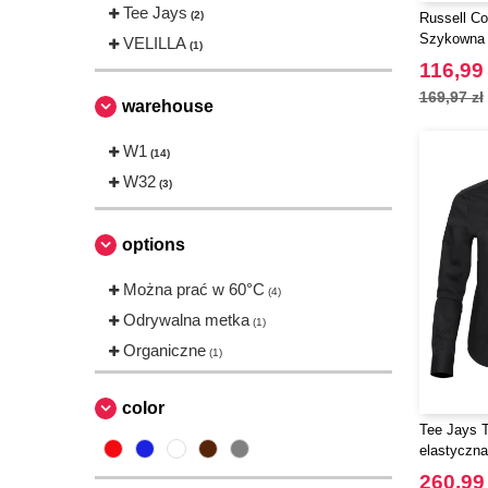
Tee Jays
(2)
Russell Co
Szykowna 
VELILLA
(1)
116,99 
169,97 zł
warehouse
W1
(14)
W32
(3)
options
Można prać w 60°C
(4)
Odrywalna metka
(1)
Organiczne
(1)
color
Tee Jays 
elastyczna
260,99 