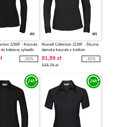
W1
W1
ection JZ60F - Koszula
Russell Collection JZ34F - Śliczna
do kobiecej sylwetki
damska koszula z krótkim
rękawkiem
ł
91,99 zł
-31%
-31%
133,78 zł