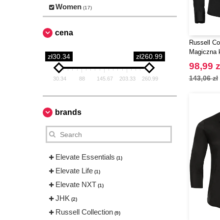
Women
(17)
cena
Russell Co
Magiczna k
zł30.34
zł260.99
krótkim r
98,99 z
143,06 zł
30.34
88
145.67
203.33
260.99
brands
Elevate Essentials
(1)
Elevate Life
(1)
Elevate NXT
(1)
JHK
(2)
Russell Collection
(9)