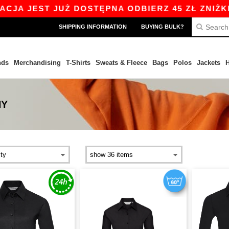
 JEST JUŻ DOSTĘPNA ODBIERZ 45 ZŁ ZNIŻKI NA
SHIPPING INFORMATION
BUYING BULK?
nds
Merchandising
T-Shirts
Sweats & Fleece
Bags
Polos
Jackets
H
NY