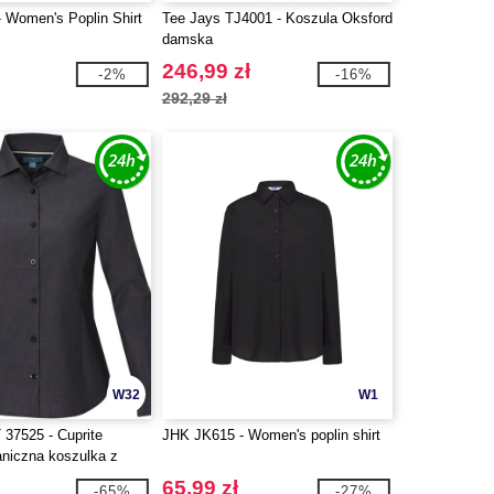
 Women's Poplin Shirt
Tee Jays TJ4001 - Koszula Oksford
damska
246,99 zł
-2%
-16%
292,29 zł
W32
W1
 37525 - Cuprite
JHK JK615 - Women's poplin shirt
niczna koszulka z
wem z certyfikatem
65,99 zł
-65%
-27%