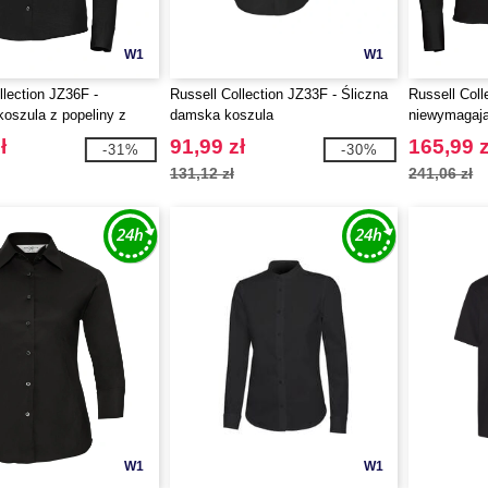
W1
W1
llection JZ36F -
Russell Collection JZ33F - Śliczna
Russell Coll
oszula z popeliny z
damska koszula
niewymagają
ękawkiem
ł
91,99 zł
165,99 z
-31%
-30%
131,12 zł
241,06 zł
W1
W1