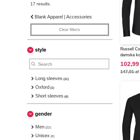
17 results.
Blank Apparel | Accessories
Clear filters
Russell Co
style
damska ko
102,99 
147,01 zł
Long sleeves
(11)
Oxford
(1)
Short sleeves
(4)
gender
Men
(22)
Unisex
(6)