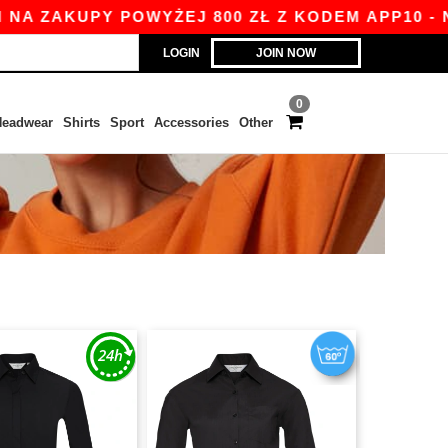
 ZAKUPY POWYŻEJ 800 ZŁ Z KODEM APP10 - NIŻS
LOGIN
JOIN NOW
0
eadwear
Shirts
Sport
Accessories
Other