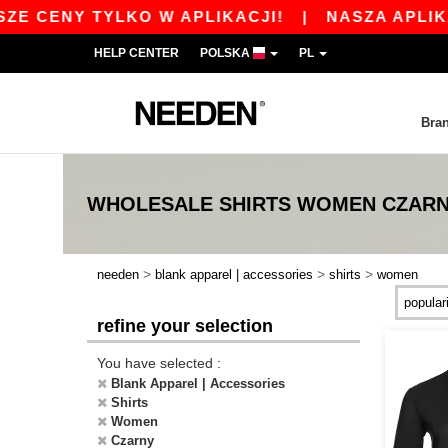
 CENY TYLKO W APLIKACJI!
|
NASZA APLIKACJA
HELP CENTER
POLSKA
PL
Bra
WHOLESALE
SHIRTS WOMEN CZAR
>
>
>
needen
blank apparel | accessories
shirts
women
refine your selection
You have selected :
Blank Apparel | Accessories
Shirts
Women
Czarny