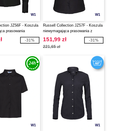
W1
W1
ection JZ56F - Koszula
Russell Collection JZ57F - Koszula
ca prasowania
niewymagająca prasowania z
krótkim rekawkiem
ł
151,99 zł
-31%
-31%
221,65 zł
W1
W1