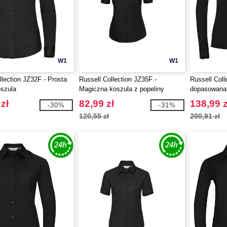
W1
W1
llection JZ32F - Prosta
Russell Collection JZ35F -
Russell Coll
szula
Magiczna koszula z popeliny
dopasowana 
zł
82,99 zł
138,99 z
-30%
-31%
120,55 zł
200,91 zł