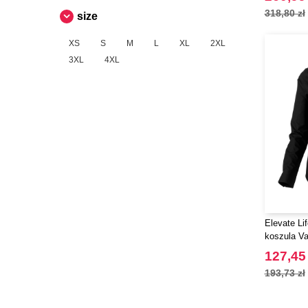
318,80 zł
size
XS
S
M
L
XL
2XL
3XL
4XL
Elevate Li
koszula Vai
długim rę
127,45 
193,73 zł