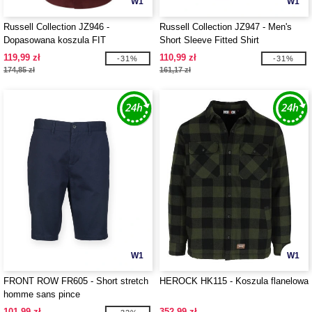
W1
W1
Russell Collection JZ946 -
Russell Collection JZ947 - Men's
Dopasowana koszula FIT
Short Sleeve Fitted Shirt
119,99 zł
110,99 zł
-31%
-31%
174,85 zł
161,17 zł
W1
W1
FRONT ROW FR605 - Short stretch
HEROCK HK115 - Koszula flanelowa
homme sans pince
101,99 zł
352,99 zł