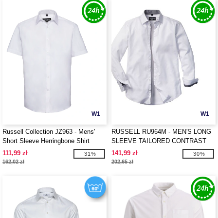
W1
W1
Russell Collection JZ963 - Mens'
RUSSELL RU964M - MEN'S LONG
Short Sleeve Herringbone Shirt
SLEEVE TAILORED CONTRAST
HERRINGBONE SHIRT
111,99 zł
141,99 zł
-31%
-30%
162,02 zł
202,65 zł