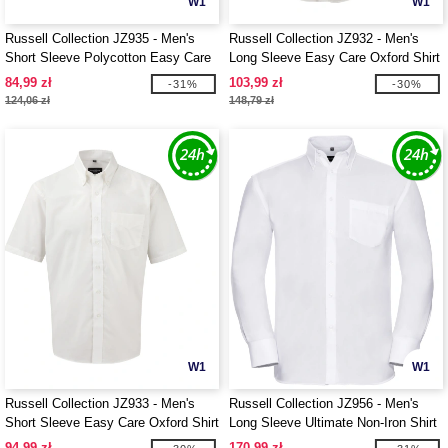
W1
W1
Russell Collection JZ935 - Men's
Russell Collection JZ932 - Men's
Short Sleeve Polycotton Easy Care
Long Sleeve Easy Care Oxford Shirt
Poplin Shirt
84,99 zł
103,99 zł
-31%
-30%
124,06 zł
148,79 zł
W1
W1
Russell Collection JZ933 - Men's
Russell Collection JZ956 - Men's
Short Sleeve Easy Care Oxford Shirt
Long Sleeve Ultimate Non-Iron Shirt
94,99 zł
170,99 zł