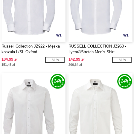
W1
W1
Russell Collection JZ922 - Męska
RUSSELL COLLECTION JZ960 -
koszula L/SL Oxfrod
Lycra®Stretch Men’s Shirt
104,99 zł
142,99 zł
-31%
-31%
151,45 zł
206,64 zł