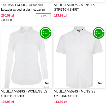
Tee Jays TJ4020 - Luksusowa
VELILLA V5017S - MEN'S LS
koszula wygodna dla mężczyzn
STRETCH SHIRT
260,99 zł
113,99 zł
-18%
318,80 zł
W1
W1
VELILLA V5019S - WOMEN'S LS
VELILLA V5024S - MEN'S SS
STRETCH SHIRT
OXFORD SHIRT
104,99 zł
113,99 zł