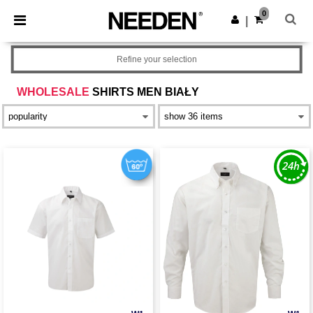
×
Aplikacja Needen
0
Pobierz app
|
Lepsze ceny w aplikacji!
Refine your selection
WHOLESALE
SHIRTS MEN BIAŁY