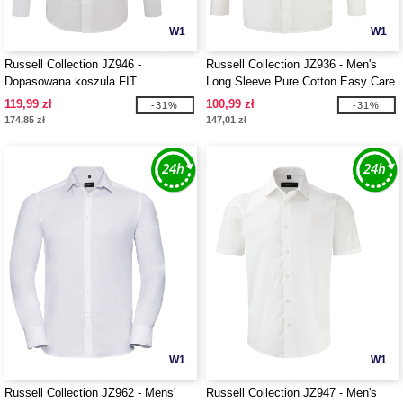
W1
W1
Russell Collection JZ946 -
Russell Collection JZ936 - Men's
Dopasowana koszula FIT
Long Sleeve Pure Cotton Easy Care
Poplin Shirt
119,99 zł
100,99 zł
-31%
-31%
174,85 zł
147,01 zł
W1
W1
Russell Collection JZ962 - Mens'
Russell Collection JZ947 - Men's