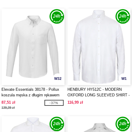
W32
W1
Elevate Essentials 38178 - Pollux
HENBURY HY512C - MODERN
koszula męska z długim rękawem
OXFORD LONG SLEEVED SHIRT -
CLASSIC FIT
87,51 zł
116,99 zł
-37%
139,39 zł