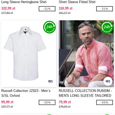
Long Sleeve Herringbone Shirt
Short Sleeve Fitted Shirt
122,99 zł
110,99 zł
-31%
-31%
177,92 zł
161,17 zł
W1
W1
Russell Collection JZ923 - Men`s
RUSSELL COLLECTION RU920M -
S/SL Oxford
MEN'S LONG SLEEVE TAILORED
WASHED OXFORD SHIRT
95,99 zł
79,99 zł
-30%
-55%
137,77 zł
176,63 zł