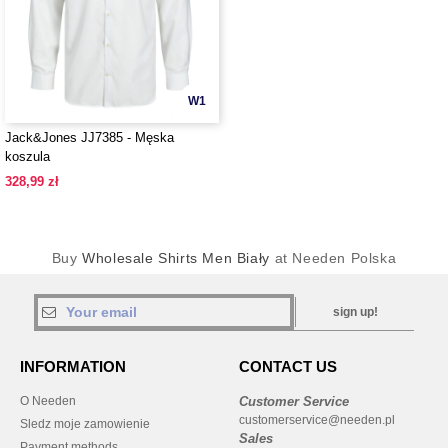
W1
Jack&Jones JJ7385 - Męska
koszula
328,99 zł
Buy
Wholesale Shirts Men Biały
at Needen Polska
sign up!
INFORMATION
CONTACT US
O Needen
Customer Service
customerservice@needen.pl
Sledz moje zamowienie
Sales
Payment methods