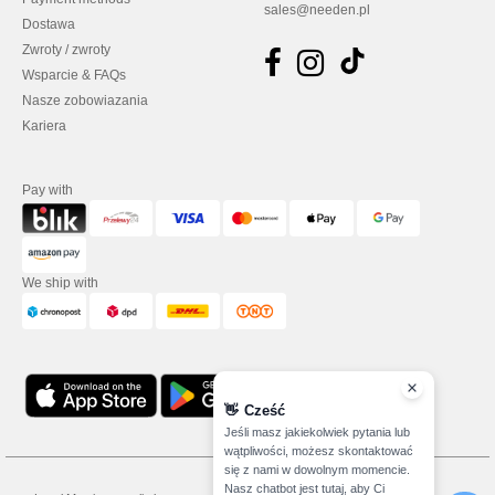
sales@needen.pl
Dostawa
Zwroty / zwroty
Wsparcie & FAQs
Nasze zobowiazania
Kariera
Pay with
We ship with
👋
Cześć
Jeśli masz jakiekolwiek pytania lub
wątpliwości, możesz skontaktować
się z nami w dowolnym momencie.
Nasz chatbot jest tutaj, aby Ci