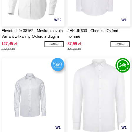
W32
W1
Elevate Life 38162 - Męska koszula
JHK JK600 - Chemise Oxford
Vaillant z tkaniny Oxford z długim
homme
rękawem
127,45 zł
87,99 zł
-40%
-28%
212,17 zł
121,88 zł
W1
W1