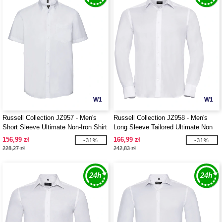
W1
W1
Russell Collection JZ957 - Men's
Russell Collection JZ958 - Men's
Short Sleeve Ultimate Non-Iron Shirt
Long Sleeve Tailored Ultimate Non
Iron Shirt
156,99 zł
166,99 zł
-31%
-31%
228,27 zł
242,83 zł