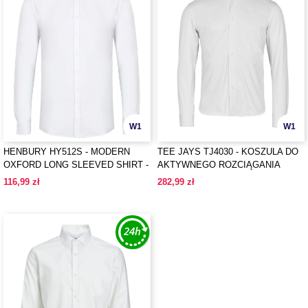
W1
W1
HENBURY HY512S - MODERN
TEE JAYS TJ4030 - KOSZULA DO
OXFORD LONG SLEEVED SHIRT -
AKTYWNEGO ROZCIĄGANIA
SLIM FIT
116,99 zł
282,99 zł