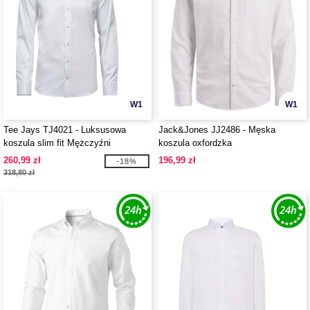
W1
W1
Tee Jays TJ4021 - Luksusowa
Jack&Jones JJ2486 - Męska
koszula slim fit Mężczyźni
koszula oxfordzka
260,99 zł
196,99 zł
-18%
318,80 zł