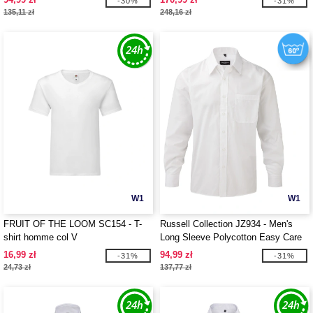
-30%
-31%
135,11 zł
248,16 zł
W1
W1
FRUIT OF THE LOOM SC154 - T-
Russell Collection JZ934 - Men's
shirt homme col V
Long Sleeve Polycotton Easy Care
Poplin Shirt
16,99 zł
94,99 zł
-31%
-31%
24,73 zł
137,77 zł