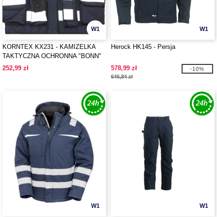
W1
W1
KORNTEX KX231 - KAMIZELKA
Herock HK145 - Persja
TAKTYCZNA OCHRONNA "BONN"
252,99 zł
578,99 zł
-10%
646,84 zł
W1
W1