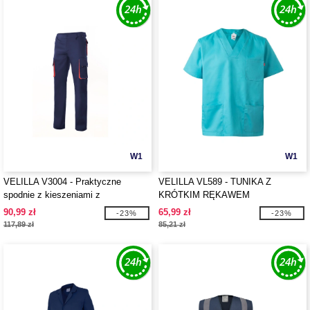
W1
W1
VELILLA V3004 - Praktyczne
VELILLA VL589 - TUNIKA Z
spodnie z kieszeniami z
KRÓTKIM RĘKAWEM
kontrastowym akcentem
90,99 zł
65,99 zł
-23%
-23%
117,89 zł
85,21 zł