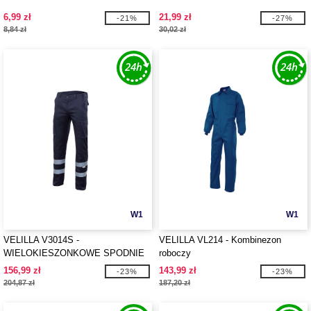
6,99 zł
21,99 zł
-21%
-27%
8,84 zł
30,02 zł
W1
W1
VELILLA V3014S -
VELILLA VL214 - Kombinezon
WIELOKIESZONKOWE SPODNIE
roboczy
STRETCH Z PASKAMI
156,99 zł
143,99 zł
-23%
-23%
ODBLASKOWYMI
204,87 zł
187,20 zł