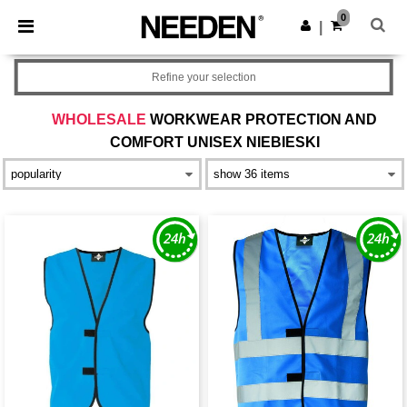
×
Aplikacja Needen
0
Pobierz app
|
Lepsze ceny w aplikacji!
Refine your selection
WHOLESALE
WORKWEAR PROTECTION AND
COMFORT UNISEX NIEBIESKI