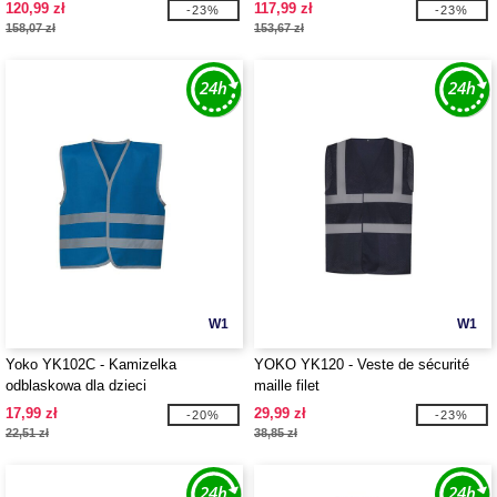
DWUKOLOROWA PIKOWANA
120,99 zł
117,99 zł
-23%
-23%
158,07 zł
153,67 zł
W1
W1
Yoko YK102C - Kamizelka
YOKO YK120 - Veste de sécurité
odblaskowa dla dzieci
maille filet
17,99 zł
29,99 zł
-20%
-23%
22,51 zł
38,85 zł