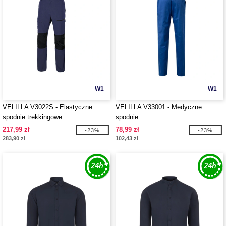
W1
W1
VELILLA V3022S - Elastyczne
VELILLA V33001 - Medyczne
spodnie trekkingowe
spodnie
217,99 zł
78,99 zł
-23%
-23%
283,90 zł
102,43 zł