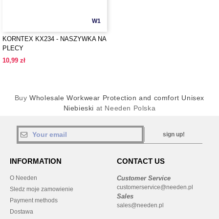
W1
KORNTEX KX234 - NASZYWKA NA
PLECY
10,99 zł
Buy
Wholesale Workwear Protection and comfort Unisex
Niebieski
at Needen Polska
sign up!
INFORMATION
CONTACT US
O Needen
Customer Service
customerservice@needen.pl
Sledz moje zamowienie
Sales
Payment methods
sales@needen.pl
Dostawa