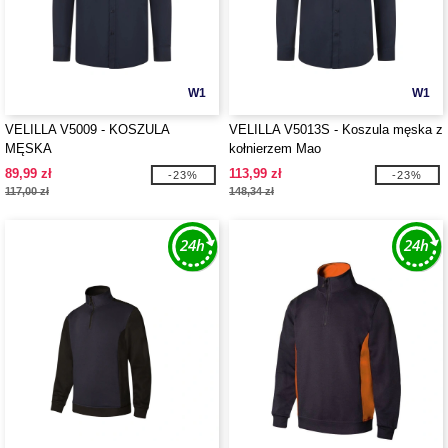
W1
W1
VELILLA V5009 - KOSZULA
VELILLA V5013S - Koszula męska z
MĘSKA
kołnierzem Mao
89,99 zł
113,99 zł
-23%
-23%
117,00 zł
148,34 zł