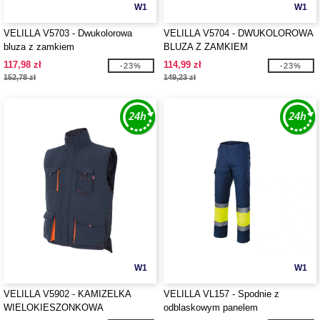
W1
W1
VELILLA V5703 - Dwukolorowa
VELILLA V5704 - DWUKOLOROWA
bluza z zamkiem
BLUZA Z ZAMKIEM
117,98 zł
114,99 zł
-23%
-23%
152,78 zł
149,23 zł
W1
W1
VELILLA V5902 - KAMIZELKA
VELILLA VL157 - Spodnie z
WIELOKIESZONKOWA
odblaskowym panelem