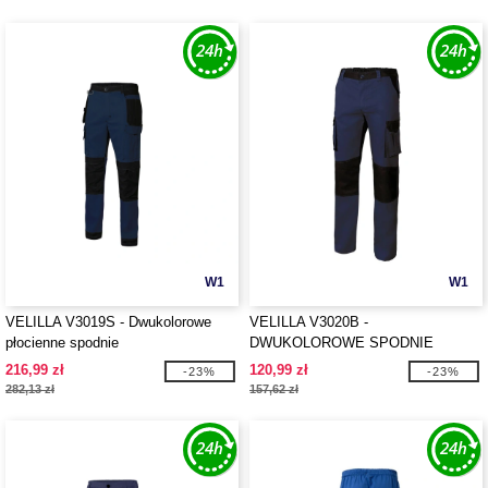
W1
W1
VELILLA V3019S - Dwukolorowe
VELILLA V3020B -
płocienne spodnie
DWUKOLOROWE SPODNIE
KIESZONKOWE
216,99 zł
120,99 zł
-23%
-23%
282,13 zł
157,62 zł