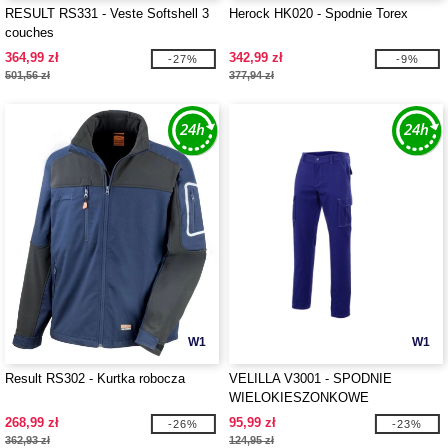
RESULT RS331 - Veste Softshell 3
Herock HK020 - Spodnie Torex
couches
364,99 zł
342,99 zł
-27%
-9%
501,56 zł
377,94 zł
W1
W1
Result RS302 - Kurtka robocza
VELILLA V3001 - SPODNIE
WIELOKIESZONKOWE
268,99 zł
95,99 zł
-26%
-23%
362,93 zł
124,95 zł