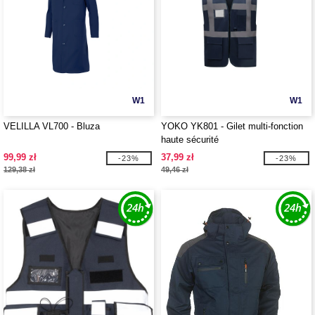
W1
W1
VELILLA VL700 - Bluza
YOKO YK801 - Gilet multi-fonction
haute sécurité
99,99 zł
37,99 zł
-23%
-23%
129,38 zł
49,46 zł