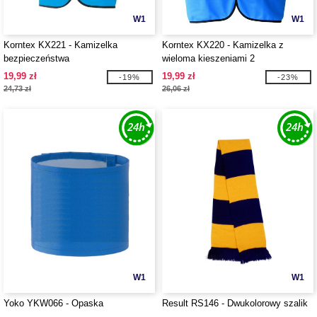
W1
W1
Korntex KX221 - Kamizelka
Korntex KX220 - Kamizelka z
bezpieczeństwa
wieloma kieszeniami 2
19,99 zł
19,99 zł
-19%
-23%
24,73 zł
26,06 zł
W1
W1
Yoko YKW066 - Opaska
Result RS146 - Dwukolorowy szalik