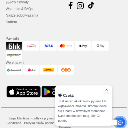
Zwroty / zwroty
Wsparcie & FAQs
Nasze zobowiazania
Kariera
Pay with
We ship with
👋
Cześć
Jeśli masz jakiekolwiek pytania lub
wątpliwości, możesz skontaktować
się z nami w dowolnym momencie.
Nasz chatbot jest tutaj, aby Ci
Legal Mentions
-
polityka prywatności
-
Warunkami i Zasadami
-
General Contract
pomóc.
Conditions
-
Polityka plików cookie
-
Site Map
Copyright 2026 needen.pl - All Rights
Reserved