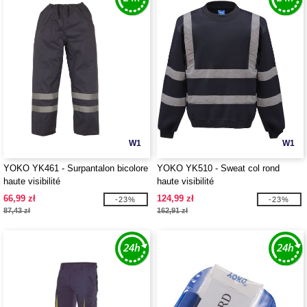
W1
W1
YOKO YK461 - Surpantalon bicolore
YOKO YK510 - Sweat col rond
haute visibilité
haute visibilité
66,99 zł
124,99 zł
-23%
-23%
87,43 zł
162,91 zł