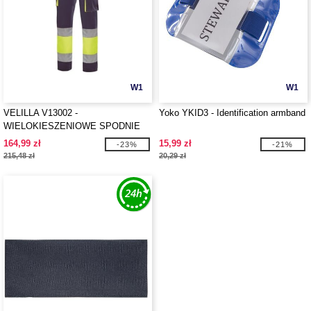
W1
W1
VELILLA V13002 -
Yoko YKID3 - Identification armband
WIELOKIESZENIOWE SPODNIE
STRETCH
164,99 zł
15,99 zł
-23%
-21%
215,48 zł
20,29 zł