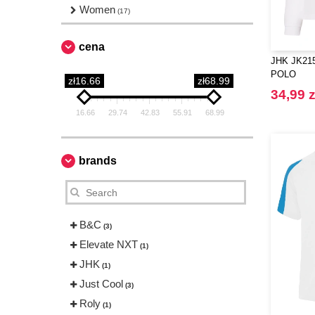
Women
(17)
cena
JHK JK215
POLO
zł16.66
zł68.99
34,99 z
16.66
29.74
42.83
55.91
68.99
brands
B&C
(3)
Elevate NXT
(1)
JHK
(1)
Just Cool
(3)
Roly
(1)