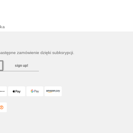
ska
następne zamówienie dzięki subksrypcji.
sign up!