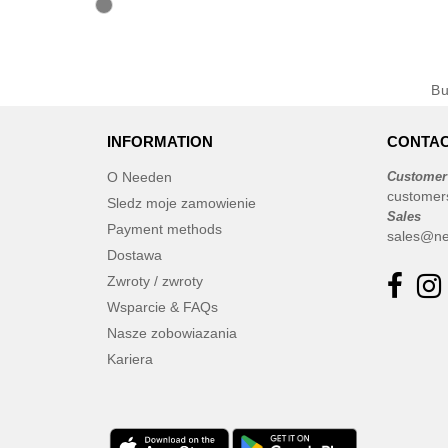
B
INFORMATION
CONTAC
O Needen
Customer
customer
Sledz moje zamowienie
Sales
Payment methods
sales@ne
Dostawa
Zwroty / zwroty
Wsparcie & FAQs
Nasze zobowiazania
Kariera