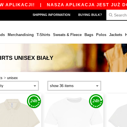
LIKACJI!
|
NASZA APLIKACJA JEST JUŻ DOSTĘ
SHIPPING INFORMATION
BUYING BULK?
nds
Merchandising
T-Shirts
Sweats & Fleece
Bags
Polos
Jackets
H
IRTS UNISEX BIAŁY
>
ts
unisex