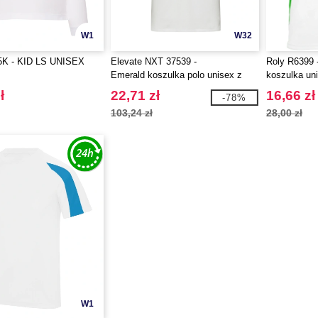
W1
W32
K - KID LS UNISEX
Elevate NXT 37539 -
Roly R6399 
Emerald koszulka polo unisex z
koszulka un
recyklingu z krótkim rękawem
ł
22,71 zł
16,66 zł
-78%
103,24 zł
28,00 zł
W1