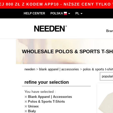
0 ZŁ Z KODEM APP10 - NIŻSZE CENY TYLKO W AP
HELP CENTER
POLSKA
PL
Bra
WHOLESALE
POLOS & SPORTS T-SH
>
>
needen
blank apparel | accessories
polos & sports t-shir
refine your selection
You have selected :
Blank Apparel | Accessories
Polos & Sports T-Shirts
Unisex
Biały