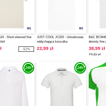
W1
W1
 - Short-sleeved fine
JUST COOL JC020 - Uniseksowa
B&C BCW461 
hirt
oddychająca koszulka
density fine 
ł
22,99 zł
38,99 zł
-52%
74,11 zł