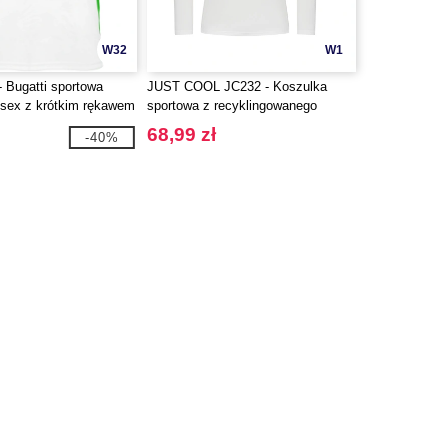
W32
W1
- Bugatti sportowa
JUST COOL JC232 - Koszulka
isex z krótkim rękawem
sportowa z recyklingowanego
poliestru
68,99 zł
-40%