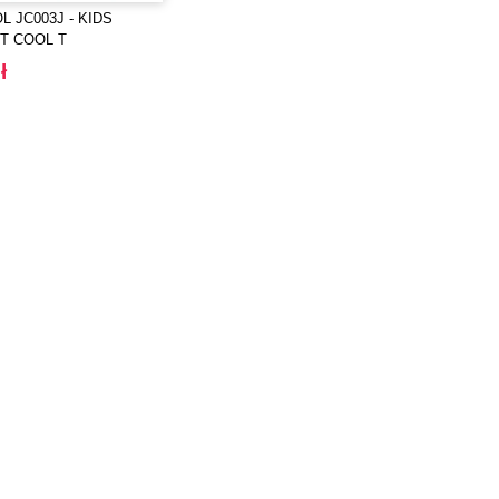
L JC003J - KIDS
T COOL T
ł