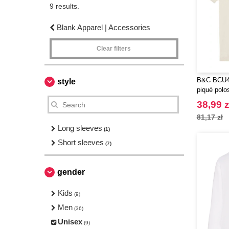
9 results.
Blank Apparel | Accessories
Clear filters
B&C BCU424
style
piqué polos
38,99 z
81,17 zł
Long sleeves
(1)
Short sleeves
(7)
gender
Kids
(9)
Men
(36)
Unisex
(9)