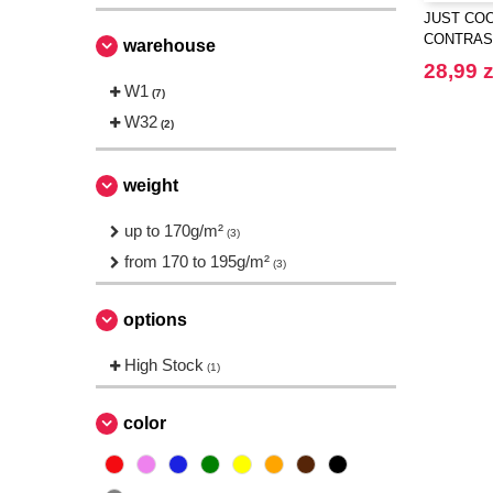
JUST COO
CONTRAS
warehouse
28,99 z
W1
(7)
W32
(2)
weight
up to 170g/m²
(3)
from 170 to 195g/m²
(3)
options
High Stock
(1)
color