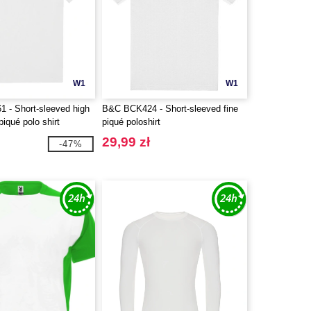
W1
W1
- Short-sleeved high
B&C BCK424 - Short-sleeved fine
piqué polo shirt
piqué poloshirt
29,99 zł
-47%