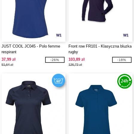
W1
W1
JUST COOL JC045 - Polo femme
Front row FR101 - Klasyczna bluzka
respirant
rugby
37,99 zł
103,89 zł
-26%
-18%
51,64 zł
126,72 zł