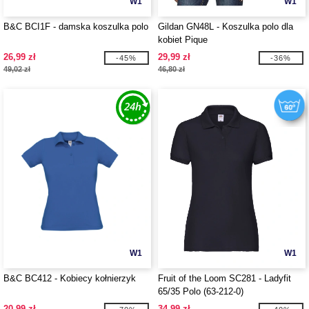
W1
W1
B&C BCI1F - damska koszulka polo
Gildan GN48L - Koszulka polo dla
kobiet Pique
26,99 zł
29,99 zł
-45%
-36%
49,02 zł
46,80 zł
W1
W1
B&C BC412 - Kobiecy kołnierzyk
Fruit of the Loom SC281 - Ladyfit
65/35 Polo (63-212-0)
20,99 zł
34,99 zł