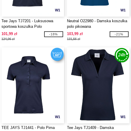
W1
W1
Tee Jays TJ7201 - Luksusowa
Neutral O22980 - Damska koszulka
sportowa koszulka Polo
polo pikowana
101,99 zł
103,99 zł
-18%
-21%
124,06 zł
131,56 zł
W1
W1
TEE JAYS TJ1441 - Polo Pima
Tee Jays TJ1409 - Damska