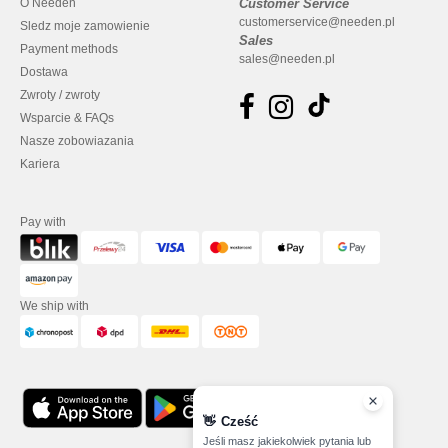
O Needen
Customer Service
customerservice@needen.pl
Sledz moje zamowienie
Sales
Payment methods
sales@needen.pl
Dostawa
Zwroty / zwroty
Wsparcie & FAQs
Nasze zobowiazania
Kariera
Pay with
We ship with
👋
Cześć
Jeśli masz jakiekolwiek pytania lub