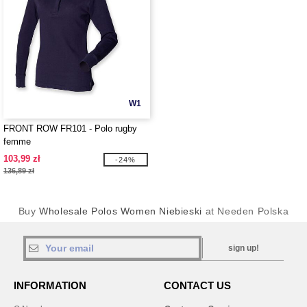
W1
FRONT ROW FR101 - Polo rugby
femme
103,99 zł
-24%
136,89 zł
Buy
Wholesale Polos Women Niebieski
at Needen Polska
sign up!
INFORMATION
CONTACT US