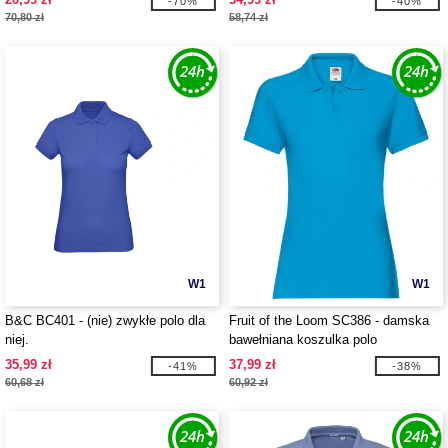
-70%
-40%
70,80 zł
58,74 zł
W1
W1
B&C BC401 - (nie) zwykłe polo dla
Fruit of the Loom SC386 - damska
niej.
bawełniana koszulka polo
35,99 zł
37,99 zł
-41%
-38%
60,68 zł
60,92 zł