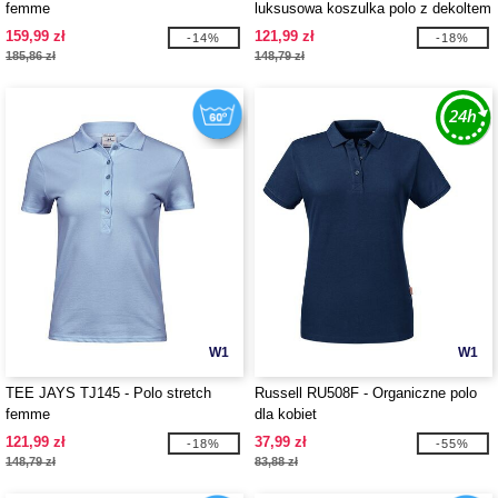
femme
luksusowa koszulka polo z dekoltem
w szpic
159,99 zł
121,99 zł
-14%
-18%
185,86 zł
148,79 zł
W1
W1
TEE JAYS TJ145 - Polo stretch
Russell RU508F - Organiczne polo
femme
dla kobiet
121,99 zł
37,99 zł
-18%
-55%
148,79 zł
83,88 zł