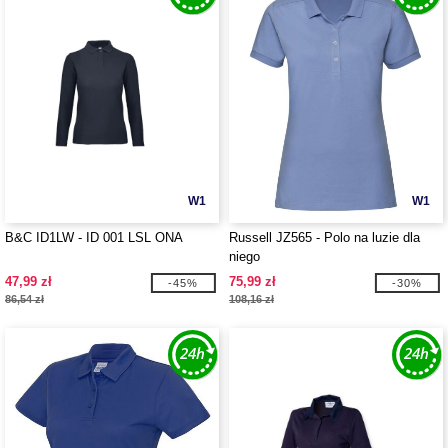
W1
W1
B&C ID1LW - ID 001 LSL ONA
Russell JZ565 - Polo na luzie dla
niego
47,99 zł
75,99 zł
-45%
-30%
86,54 zł
108,16 zł