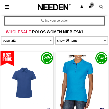
×
Aplikacja Needen
0
Pobierz app
|
Lepsze ceny w aplikacji!
Refine your selection
WHOLESALE
POLOS WOMEN NIEBIESKI