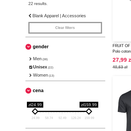
22 results.
Blank Apparel | Accessories
Clear filters
FRUIT OF
gender
Polo coton
Men
27,99 z
(38)
Unisex
40,63 zł
(22)
Women
(13)
cena
zł24.99
zł159.99
24.99
58.74
92.49
126.24
159.99