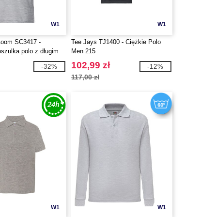
W1
W1
 Loom SC3417 -
Tee Jays TJ1400 - Ciężkie Polo
szulka polo z długim
Men 215
102,99 zł
-32%
-12%
117,00 zł
W1
W1