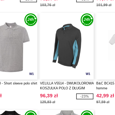
103,76 zł
101,99 zł
W1
W1
- Short sleeve polo shirt
VELILLA V5514 - DWUKOLOROWA
B&C BC415 
KOSZULKA POLO Z DŁUGIM
homme
RĘKAWEM
ł
96,39 zł
42,99 zł
-23%
125,83 zł
97,59 zł