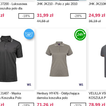
TJ7200 - Luksusowa
JHK JK210 - Polo z piki 2010
JHK JK210K -
oszulka polo dla
zł
31,99 zł
24,99 zł
-18%
-28%
44,58 zł
36,19 zł
W1
W1
TJ1407 - Męska
Henbury HY476 - Oddychająca
VELILLA V
 Koszulka Polo
damska koszulka polo
KOSZULA P
RĘKAWAMI
zł
71,26 zł
78,99 zł
-18%
-31%