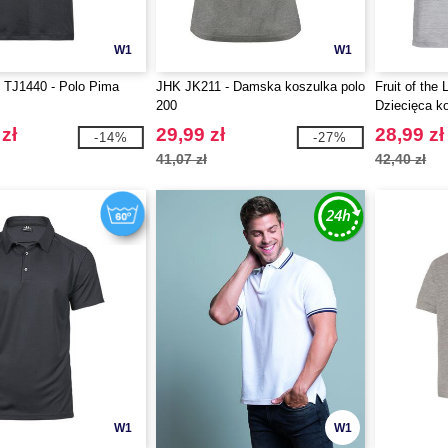
W1
W1
TJ1440 - Polo Pima
JHK JK211 - Damska koszulka polo
Fruit of the
200
Dziecięca ko
rękawem
zł
29,99 zł
28,99 zł
-14%
-27%
41,07 zł
42,40 zł
W1
W1