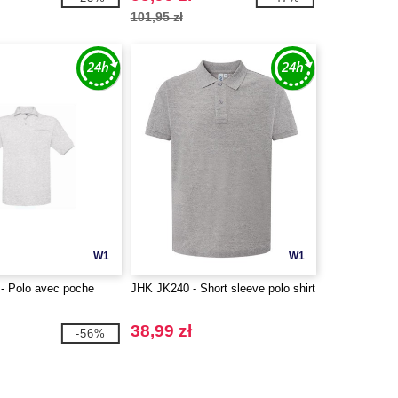
101,95 zł
W1
W1
- Polo avec poche
JHK JK240 - Short sleeve polo shirt
38,99 zł
-56%