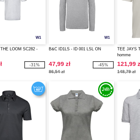
W1
W1
 THE LOOM SC282 -
B&C ID1LS - ID 001 LSL ON
TEE JAYS TJ
homme
ł
47,99 zł
121,99 z
-31%
-45%
86,54 zł
148,79 zł