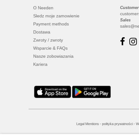
O Needen
Customer
customer
Sledz moje zamowienie
Sales
Payment methods
sales@ne
Dostawa
Zwroty / zwroty
Wsparcie & FAQs
Nasze zobowiazania
Kariera
Legal Mentions
-
polityka prywatności
-
W