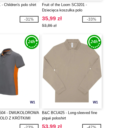
 Children's polo shirt
Fruit of the Loom SC3201 -
Dziecięca koszulka polo
35,99 zł
-31%
-33%
53,86 zł
W1
W1
5504 - DWUKOLOROWA
B&C BCU425 - Long-sleeved fine
OLO Z KRÓTKIMI
piqué poloshirt
53,99 zł
-23%
-47%