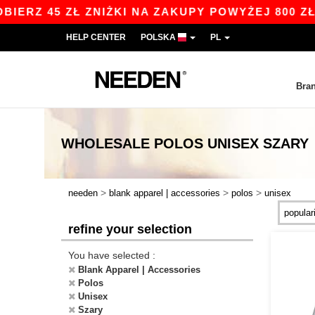
45 ZŁ ZNIŻKI NA ZAKUPY POWYŻEJ 800 ZŁ Z KOD
HELP CENTER
POLSKA
PL
Bra
WHOLESALE
POLOS UNISEX SZARY
>
>
>
needen
blank apparel | accessories
polos
unisex
refine your selection
You have selected :
Blank Apparel | Accessories
Polos
Unisex
Szary