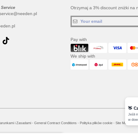
 Service
Otrzymaj a 3% discount zniżki na 
service@needen.pl
eden.pl
Pay with
We ship with
👋
C
Jeśli 
w dowo
arunkami i Zasadami
-
General Contract Conditions
-
Polityka plików cookie
-
Site Map
Cop