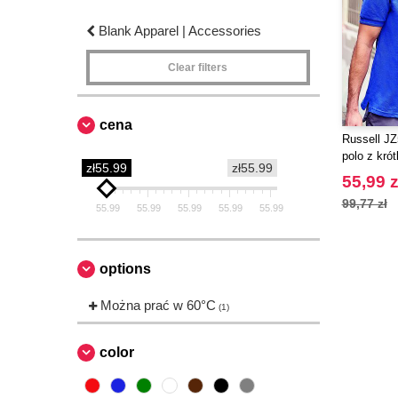
Blank Apparel | Accessories
Clear filters
cena
Russell JZ
polo z kró
zł55.99
zł55.99
55,99 z
99,77 zł
55.99
55.99
55.99
55.99
55.99
options
Można prać w 60°C
(1)
color