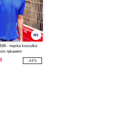
W1
599 - męska koszulka
tkim rękawem
ł
-44%