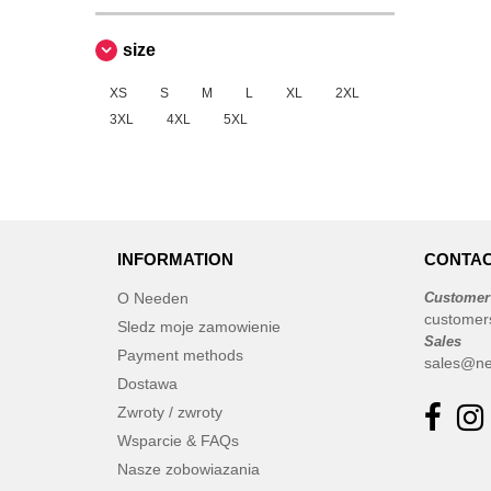
size
XS
S
M
L
XL
2XL
3XL
4XL
5XL
INFORMATION
CONTAC
O Needen
Customer
customer
Sledz moje zamowienie
Sales
Payment methods
sales@ne
Dostawa
Zwroty / zwroty
Wsparcie & FAQs
Nasze zobowiazania