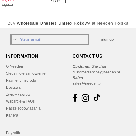
-41%
74,11 zł
Buy
Wholesale Onesies Unisex Różowy
at Needen Polska
sign up!
INFORMATION
CONTACT US
O Needen
Customer Service
customerservice@needen.pl
Sledz moje zamowienie
Sales
Payment methods
sales@needen.pl
Dostawa
Zwroty / zwroty
Wsparcie & FAQs
Nasze zobowiazania
Kariera
Pay with