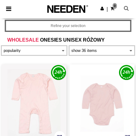
×
Aplikacja Needen
0
Pobierz app
|
Lepsze ceny w aplikacji!
Refine your selection
WHOLESALE
ONESIES UNISEX RÓŻOWY