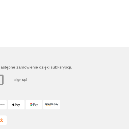
następne zamówienie dzięki subksrypcji.
sign up!