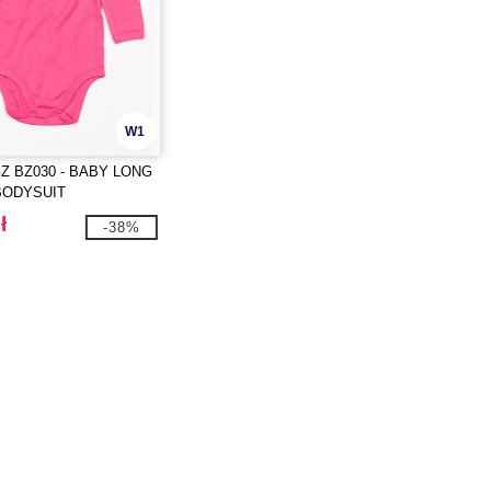
W1
 BZ030 - BABY LONG
BODYSUIT
ł
-38%