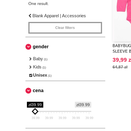
One result.
Blank Apparel | Accessories
Clear filters
BABYBUGZ
gender
SLEEVE 
Baby
39,99 z
(1)
Kids
64,87 zł
(1)
Unisex
(1)
cena
zł39.99
zł39.99
39.99
39.99
39.99
39.99
39.99