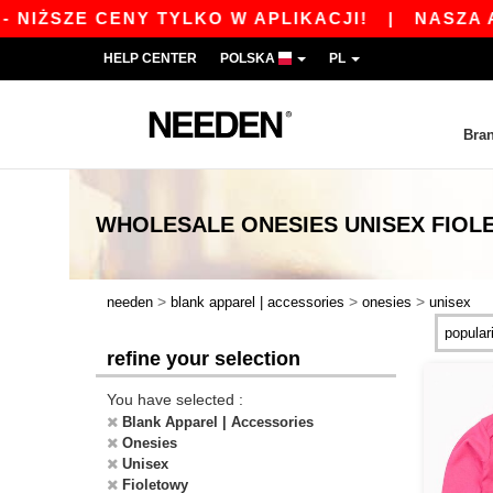
NIŻSZE CENY TYLKO W APLIKACJI!
|
NASZA APL
HELP CENTER
POLSKA
PL
Bra
WHOLESALE
ONESIES UNISEX FIO
>
>
>
needen
blank apparel | accessories
onesies
unisex
refine your selection
You have selected :
Blank Apparel | Accessories
Onesies
Unisex
Fioletowy