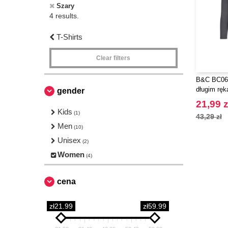
Szary
4 results.
T-Shirts
Clear filters
B&C BC06T
długim rę
gender
21,99 z
Kids
(1)
43,29 zł
Men
(10)
Unisex
(2)
Women
(4)
cena
zł21.99
zł59.99