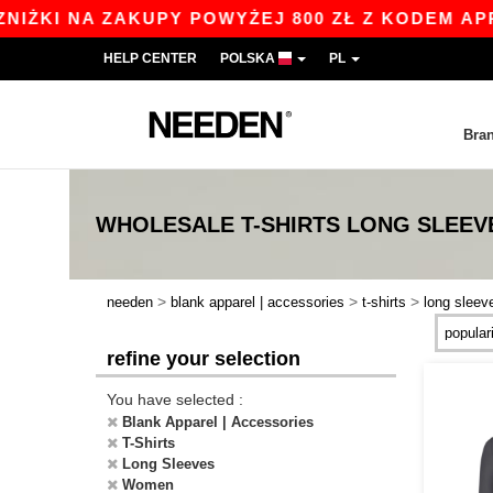
ŻKI NA ZAKUPY POWYŻEJ 800 ZŁ Z KODEM APP10
HELP CENTER
POLSKA
PL
Bra
WHOLESALE
T-SHIRTS LONG SLEE
>
>
>
needen
blank apparel | accessories
t-shirts
long sleev
refine your selection
You have selected :
Blank Apparel | Accessories
T-Shirts
Long Sleeves
Women