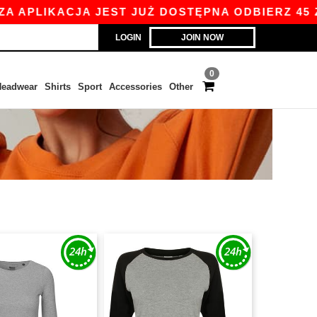
APLIKACJA JEST JUŻ DOSTĘPNA ODBIERZ 45 ZŁ 
LOGIN
JOIN NOW
0
eadwear
Shirts
Sport
Accessories
Other