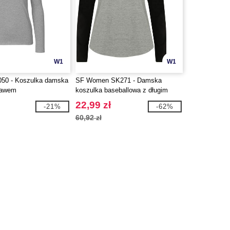
W1
W1
050 - Koszulka damska
SF Women SK271 - Damska
kawem
koszulka baseballowa z długim
rękawem
22,99 zł
-21%
-62%
60,92 zł