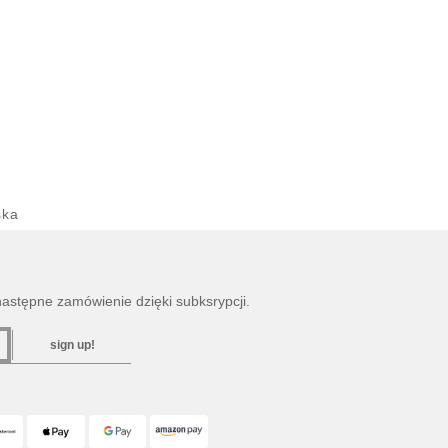
ska
następne zamówienie dzięki subksrypcji.
sign up!