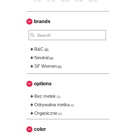
21.99
31.49
40.99
50.49
59.99
brands
B&C
(2)
Neutral
(1)
SF Women
(1)
options
Bez metek
(1)
Odrywalna metka
(1)
Organiczne
(1)
color