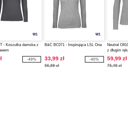
W1
W1
 - Koszulka damska z
B&C BC071 - Inspirująca LSL Ona
Neutral O81
kawem
z długim rę
ł
33,99 zł
59,99 zł
-49%
-40%
56,89 zł
75,48 zł