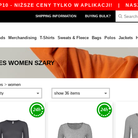
 - NIŻSZE CENY TYLKO W APLIKACJI!
|
NASZA 
SHIPPING INFORMATION
BUYING BULK?
nds
Merchandising
T-Shirts
Sweats & Fleece
Bags
Polos
Jackets
H
VES WOMEN SZARY
>
es
women