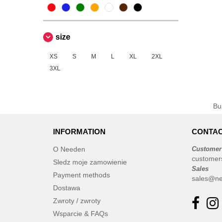
size
XS
S
M
L
XL
2XL
3XL
B
INFORMATION
CONTAC
O Needen
Customer
customer
Sledz moje zamowienie
Sales
Payment methods
sales@ne
Dostawa
Zwroty / zwroty
Wsparcie & FAQs