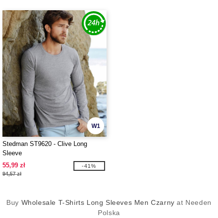
W1
Stedman ST9620 - Clive Long
Sleeve
55,99 zł
-41%
94,57 zł
Buy
Wholesale T-Shirts Long Sleeves Men Czarny
at Needen
Polska