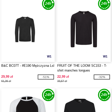
W1
W1
B&C BC07T - #E190 Mężczyzna Lsl
FRUIT OF THE LOOM SC153 - T-
shirt manches longues
29,99 zł
22,99 zł
-51%
-32%
61,36 zł
33,57 zł