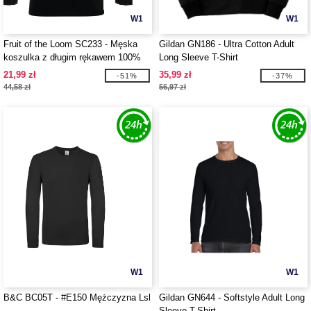
W1
W1
Fruit of the Loom SC233 - Męska
Gildan GN186 - Ultra Cotton Adult
koszulka z długim rękawem 100%
Long Sleeve T-Shirt
bawełna
21,99 zł
35,99 zł
-51%
-37%
44,58 zł
56,97 zł
W1
W1
B&C BC05T - #E150 Mężczyzna Lsl
Gildan GN644 - Softstyle Adult Long
Sleeve T-Shirt