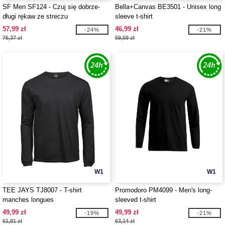
SF Men SF124 - Czuj się dobrze-
Bella+Canvas BE3501 - Unisex long
długi rękaw ze streczu
sleeve t-shirt
57,99 zł
46,99 zł
-24%
-21%
76,37 zł
59,59 zł
W1
W1
TEE JAYS TJ8007 - T-shirt
Promodoro PM4099 - Men's long-
manches longues
sleeved t-shirt
49,99 zł
49,99 zł
-19%
-21%
61,81 zł
63,14 zł