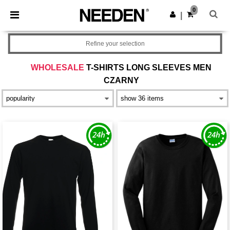
×
Aplikacja Needen
0
Pobierz app
|
Lepsze ceny w aplikacji!
Refine your selection
WHOLESALE
T-SHIRTS LONG SLEEVES MEN
CZARNY