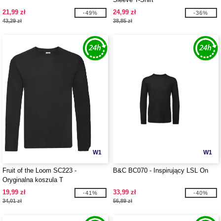
21,99 zł
24,99 zł
-49%
-36%
43,29 zł
38,85 zł
W1
W1
Fruit of the Loom SC223 -
B&C BC070 - Inspirujący LSL On
Oryginalna koszula T
19,99 zł
33,99 zł
-41%
-40%
34,01 zł
56,89 zł