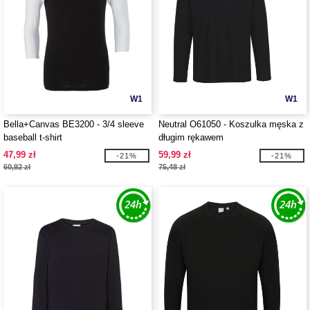
W1
W1
Bella+Canvas BE3200 - 3/4 sleeve
Neutral O61050 - Koszulka męska z
baseball t-shirt
długim rękawem
47,99 zł
59,99 zł
-21%
-21%
60,92 zł
75,48 zł