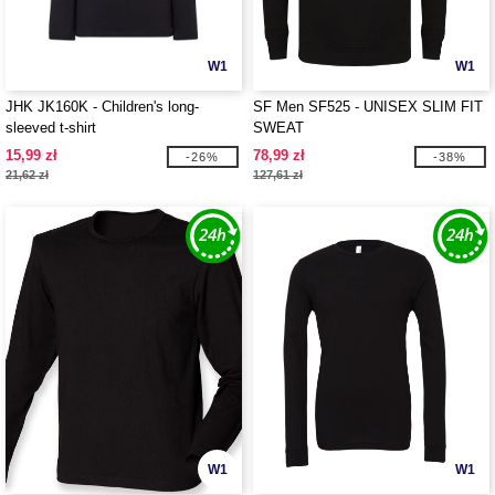
W1
W1
JHK JK160K - Children's long-
SF Men SF525 - UNISEX SLIM FIT
sleeved t-shirt
SWEAT
15,99 zł
78,99 zł
-26%
-38%
21,62 zł
127,61 zł
W1
W1