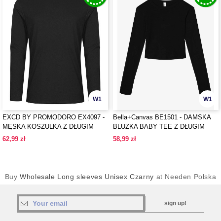
W1
W1
EXCD BY PROMODORO EX4097 -
Bella+Canvas BE1501 - DAMSKA
MĘSKA KOSZULKA Z DŁUGIM
BLUZKA BABY TEE Z DŁUGIM
RĘKAWEM
RĘKAWEM I
62,99 zł
58,99 zł
MIKROŻEBROWANIEM
Buy
Wholesale Long sleeves Unisex Czarny
at Needen Polska
sign up!