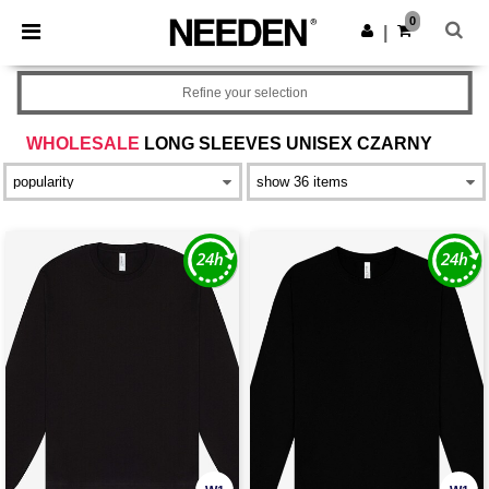
×
Aplikacja Needen
0
Pobierz app
|
Lepsze ceny w aplikacji!
Refine your selection
WHOLESALE
LONG SLEEVES UNISEX CZARNY