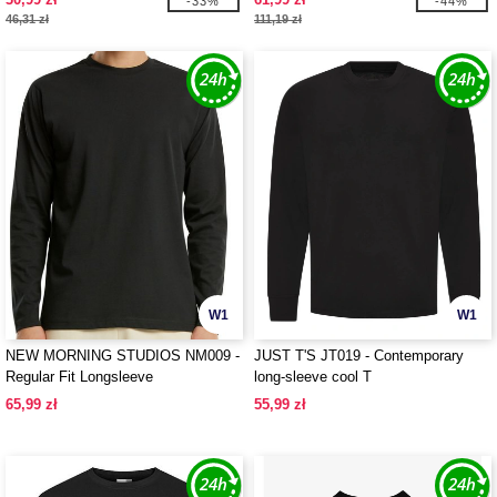
-33%
-44%
46,31 zł
111,19 zł
W1
W1
NEW MORNING STUDIOS NM009 -
JUST T'S JT019 - Contemporary
Regular Fit Longsleeve
long-sleeve cool T
65,99 zł
55,99 zł