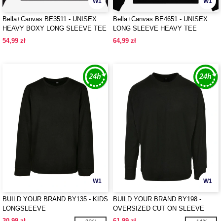
W1
W1
Bella+Canvas BE3511 - UNISEX
Bella+Canvas BE4651 - UNISEX
HEAVY BOXY LONG SLEEVE TEE
LONG SLEEVE HEAVY TEE
54,99 zł
64,99 zł
W1
W1
BUILD YOUR BRAND BY135 - KIDS
BUILD YOUR BRAND BY198 -
LONGSLEEVE
OVERSIZED CUT ON SLEEVE
LONGSLEEVE
30,99 zł
61,99 zł