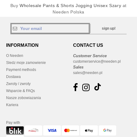
Buy
Wholesale Pants & Shorts Jogging Unisex Szary
at
Needen Polska
sign up!
INFORMATION
CONTACT US
O Needen
Customer Service
customerservice@needen.pl
Sledz moje zamowienie
Sales
Payment methods
sales@needen.pl
Dostawa
Zwroty / zwroty
Wsparcie & FAQs
Nasze zobowiazania
Kariera
Pay with