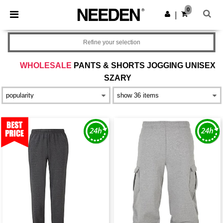
×
Aplikacja Needen
0
Pobierz app
|
Lepsze ceny w aplikacji!
Refine your selection
WHOLESALE
PANTS & SHORTS JOGGING UNISEX
SZARY