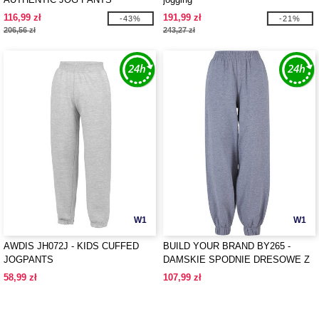
116,99 zł
191,99 zł
-43%
-21%
206,56 zł
243,27 zł
W1
W1
AWDIS JH072J - KIDS CUFFED
BUILD YOUR BRAND BY265 -
JOGPANTS
DAMSKIE SPODNIE DRESOWE Z
WYSOKIM STANEM I
58,99 zł
107,99 zł
BALONOWYMI NOGAWKAMI