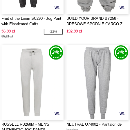
W1
W1
Fruit of the Loom SC290 - Jog Pant
BUILD YOUR BRAND BY258 -
with Elasticated Cuffs
DRESOWE SPODNIE CARGO Z
LAT 90.
56,99 zł
192,99 zł
-33%
85,21 zł
W1
W1
RUSSELL RU268M - MEN'S
NEUTRAL O74002 - Pantalon de
AUTHENTIC JOG PANTS
jogging