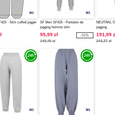
W1
W1
25 - Slim cuffed jogger
SF Men SF425 - Pantalon de
NEUTRAL O7
jogging homme slim
jogging
ł
95,99 zł
191,99 z
-32%
140,40 zł
243,27 zł
W1
W1