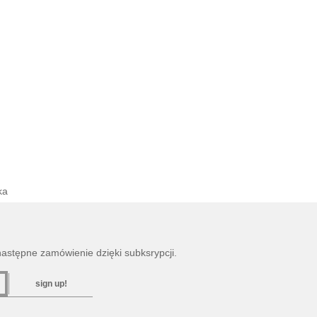
ka
następne zamówienie dzięki subksrypcji.
sign up!