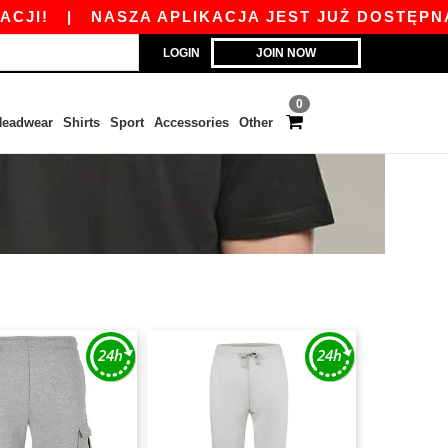
I!
|
NASZA APLIKACJA JEST JUŻ DOSTĘPNA OD
LOGIN
JOIN NOW
0
eadwear
Shirts
Sport
Accessories
Other