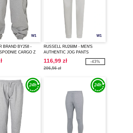
W1
W1
R BRAND BY258 -
RUSSELL RU268M - MEN'S
SPODNIE CARGO Z
AUTHENTIC JOG PANTS
ł
116,99 zł
-43%
206,56 zł