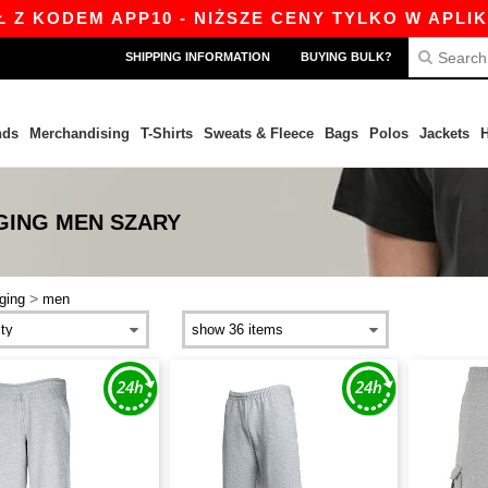
 KODEM APP10 - NIŻSZE CENY TYLKO W APLIKACJ
SHIPPING INFORMATION
BUYING BULK?
nds
Merchandising
T-Shirts
Sweats & Fleece
Bags
Polos
Jackets
H
GING MEN SZARY
>
ging
men