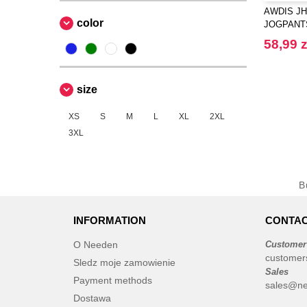
AWDIS JH
color
JOGPANT
58,99 z
size
XS
S
M
L
XL
2XL
3XL
B
INFORMATION
CONTAC
O Needen
Customer
customer
Sledz moje zamowienie
Sales
Payment methods
sales@ne
Dostawa