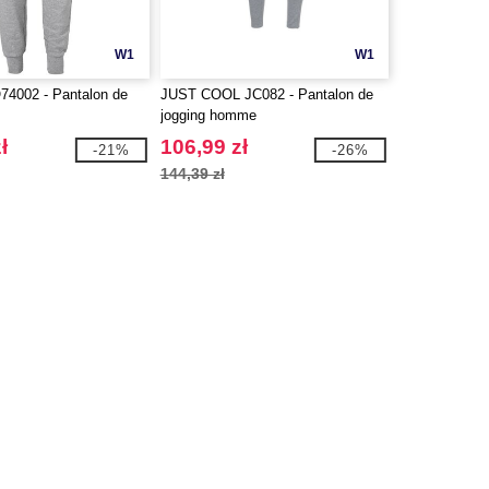
W1
W1
4002 - Pantalon de
JUST COOL JC082 - Pantalon de
jogging homme
ł
106,99 zł
-21%
-26%
144,39 zł