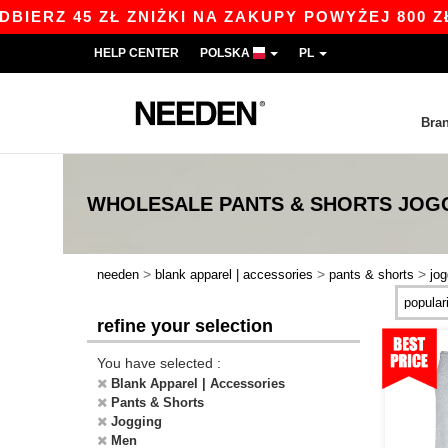
RZ 45 ZŁ ZNIŻKI NA ZAKUPY POWYŻEJ 800 ZŁ Z
HELP CENTER
POLSKA
PL
Bra
WHOLESALE
PANTS & SHORTS JOG
>
>
>
needen
blank apparel | accessories
pants & shorts
jog
refine your selection
You have selected :
Blank Apparel | Accessories
Pants & Shorts
Jogging
Men