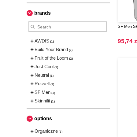
brands
SF Men SF4
95,74 z
AWDIS
(1)
Build Your Brand
(2)
Fruit of the Loom
(2)
Just Cool
(1)
Neutral
(1)
Russell
(1)
SF Men
(1)
Skinnifit
(1)
options
Organiczne
(1)