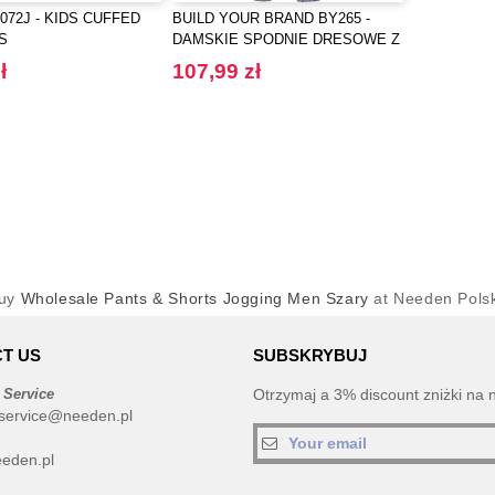
072J - KIDS CUFFED
BUILD YOUR BRAND BY265 -
S
DAMSKIE SPODNIE DRESOWE Z
WYSOKIM STANEM I
ł
107,99 zł
BALONOWYMI NOGAWKAMI
uy
Wholesale Pants & Shorts Jogging Men Szary
at Needen Pols
T US
SUBSKRYBUJ
 Service
Otrzymaj a 3% discount zniżki na 
service@needen.pl
eden.pl