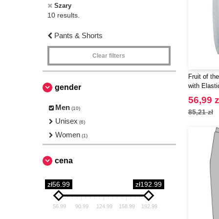
Szary
10 results.
Pants & Shorts
Clear filters
Fruit of t
with Elasti
gender
56,99 z
Men
(10)
85,21 zł
Unisex
(6)
Women
(1)
cena
zł56.99
zł192.99
56.99
90.99
124.99
158.99
192.99