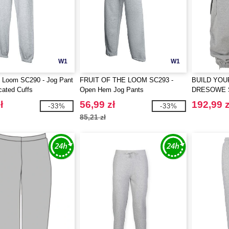
W1
W1
he Loom SC290 - Jog Pant
FRUIT OF THE LOOM SC293 -
BUILD YOU
cated Cuffs
Open Hem Jog Pants
DRESOWE 
LAT 90.
ł
56,99 zł
192,99 z
-33%
-33%
85,21 zł