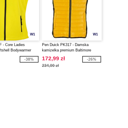
W1
W1
F - Core Ladies
Pen Duick PK317 - Damska
oftshell Bodywarmer
kamizelka premium Baltimore
172,99 zł
-38%
-26%
234,00 zł