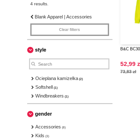
4 results.
Blank Apparel | Accessories
Clear filters
B&C BC302 
style
52,99 z
73,83 zł
Ocieplana kamizelka
(2)
Softshell
(1)
Windbreakers
(1)
gender
Accessories
(8)
Kids
(3)