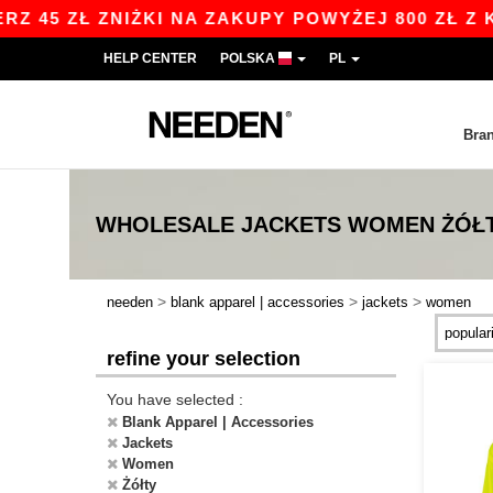
5 ZŁ ZNIŻKI NA ZAKUPY POWYŻEJ 800 ZŁ Z KOD
HELP CENTER
POLSKA
PL
Bra
WHOLESALE
JACKETS WOMEN ŻÓŁ
>
>
>
needen
blank apparel | accessories
jackets
women
refine your selection
You have selected :
Blank Apparel | Accessories
Jackets
Women
Żółty