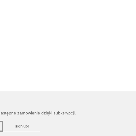
następne zamówienie dzięki subksrypcji.
sign up!