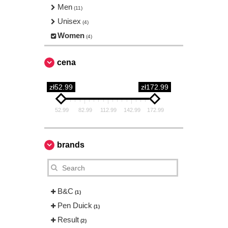
Men
(11)
Unisex
(4)
Women
(4)
cena
zł52.99
zł172.99
52.99
82.99
112.99
142.99
172.99
brands
B&C
(1)
Pen Duick
(1)
Result
(2)