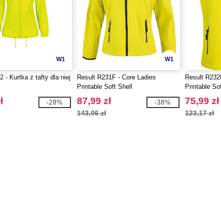
W1
W1
- Kurtka z tafty dla niej
Result R231F - Core Ladies
Result R232
Printable Soft Shell
Printable S
ł
87,99 zł
75,99 zł
-28%
-38%
143,06 zł
123,17 zł