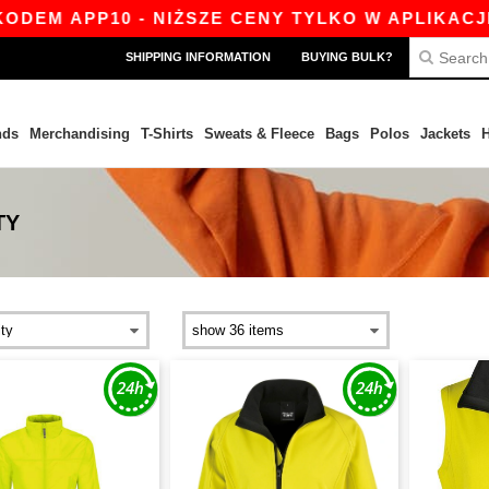
EM APP10 - NIŻSZE CENY TYLKO W APLIKACJI!
SHIPPING INFORMATION
BUYING BULK?
nds
Merchandising
T-Shirts
Sweats & Fleece
Bags
Polos
Jackets
H
TY