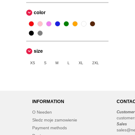
color
size
XS
S
M
L
XL
2XL
INFORMATION
CONTAC
O Needen
Customer
customer
Sledz moje zamowienie
Sales
Payment methods
sales@ne