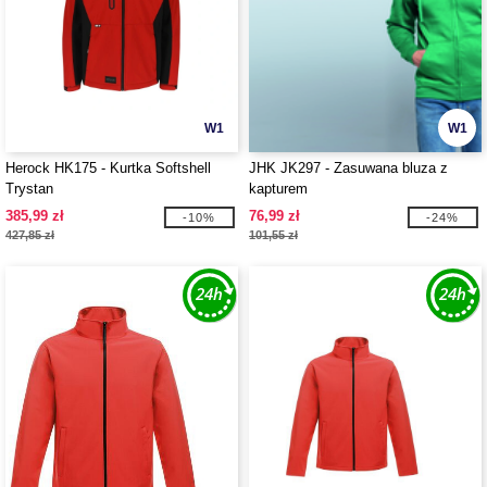
W1
W1
Herock HK175 - Kurtka Softshell
JHK JK297 - Zasuwana bluza z
Trystan
kapturem
385,99 zł
76,99 zł
-10%
-24%
427,85 zł
101,55 zł