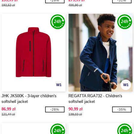
-29%
-31%
192,52 zł
400,90 zł
W1
W1
JHK JK500K - 3-layer children's
REGATTA RGA732 - Children's
softshell jacket
softshell jacket
86,99 zł
90,99 zł
-28%
-35%
121,44 zł
139,03 zł