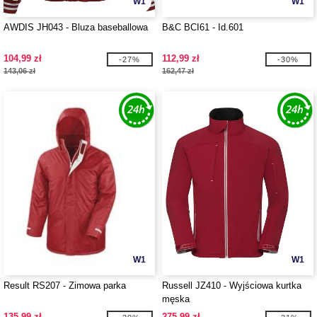
W1
W1
AWDIS JH043 - Bluza baseballowa
B&C BCI61 - Id.601
104,99 zł
112,99 zł
-27%
-30%
143,06 zł
162,47 zł
W1
W1
Result RS207 - Zimowa parka
Russell JZ410 - Wyjściowa kurtka
męska
135,99 zł
275,99 zł