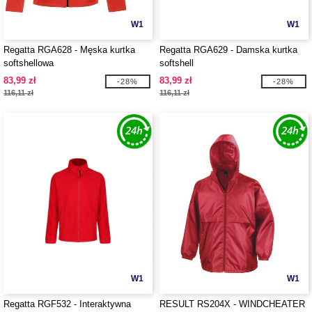
W1
W1
Regatta RGA628 - Męska kurtka
Regatta RGA629 - Damska kurtka
softshellowa
softshell
83,99 zł
83,99 zł
-28%
-28%
116,11 zł
116,11 zł
W1
W1
Regatta RGF532 - Interaktywna
RESULT RS204X - WINDCHEATER