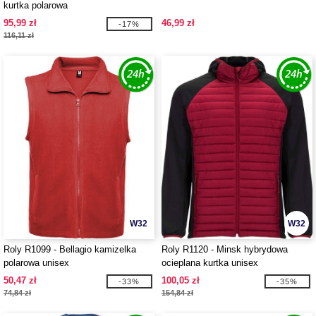
kurtka polarowa
95,99 zł
46,99 zł
-17%
116,11 zł
W32
W32
Roly R1099 - Bellagio kamizelka
Roly R1120 - Minsk hybrydowa
polarowa unisex
ocieplana kurtka unisex
50,47 zł
100,05 zł
-33%
-35%
74,84 zł
154,84 zł