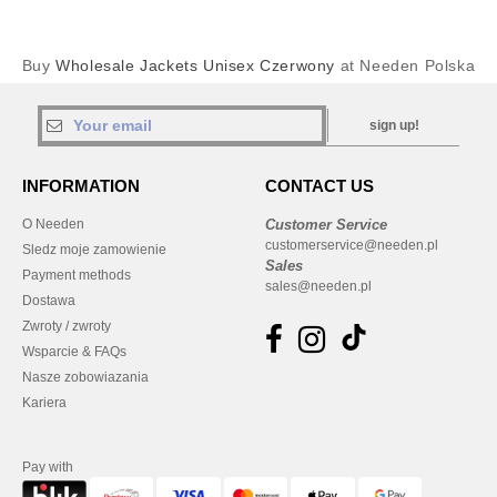
Buy
Wholesale Jackets Unisex Czerwony
at Needen Polska
sign up!
INFORMATION
CONTACT US
O Needen
Customer Service
customerservice@needen.pl
Sledz moje zamowienie
Sales
Payment methods
sales@needen.pl
Dostawa
Zwroty / zwroty
Wsparcie & FAQs
Nasze zobowiazania
Kariera
Pay with