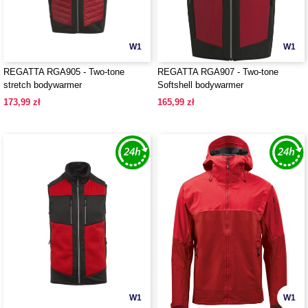
W1
W1
REGATTA RGA905 - Two-tone
REGATTA RGA907 - Two-tone
stretch bodywarmer
Softshell bodywarmer
173,99 zł
165,99 zł
W1
W1