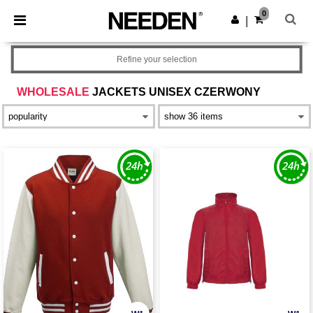
×
Aplikacja Needen
0
Pobierz app
|
Lepsze ceny w aplikacji!
Refine your selection
WHOLESALE
JACKETS UNISEX CZERWONY