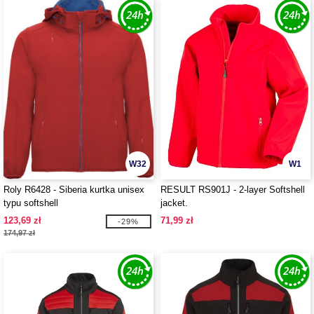
W32
W1
Roly R6428 - Siberia kurtka unisex
RESULT RS901J - 2-layer Softshell
typu softshell
jacket.
123,69 zł
71,99 zł
-29%
174,97 zł