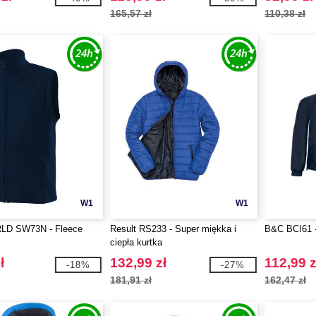
165,57 zł
110,38 zł
W1
W1
D SW73N - Fleece
Result RS233 - Super miękka i
B&C BCI61 -
ciepła kurtka
ł
132,99 zł
112,99 z
-18%
-27%
181,91 zł
162,47 zł