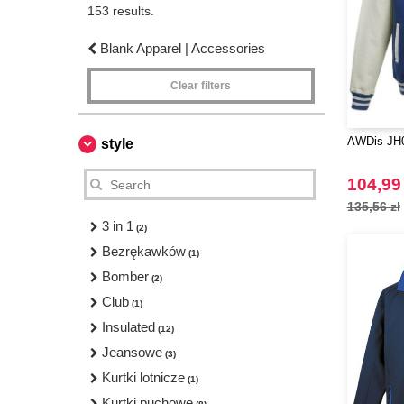
153 results.
Blank Apparel | Accessories
Clear filters
AWDis JH04
style
104,99 
135,56 zł
3 in 1
(2)
Bezrękawków
(1)
Bomber
(2)
Club
(1)
Insulated
(12)
Jeansowe
(3)
Kurtki lotnicze
(1)
Kurtki puchowe