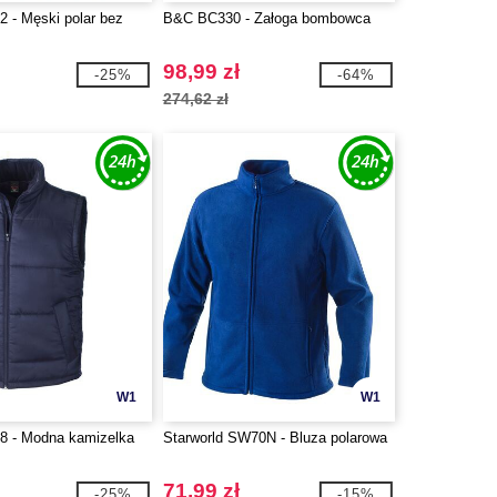
2 - Męski polar bez
B&C BC330 - Załoga bombowca
98,99 zł
-25%
-64%
274,62 zł
W1
W1
8 - Modna kamizelka
Starworld SW70N - Bluza polarowa
71,99 zł
-25%
-15%