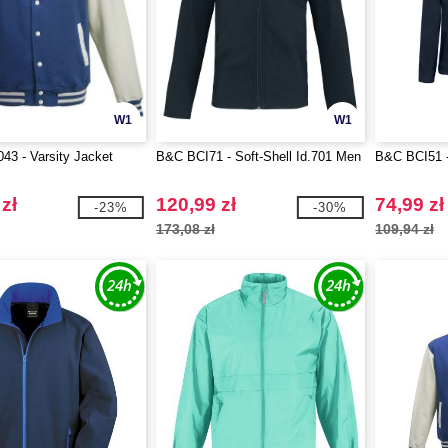
W1
W1
3 - Varsity Jacket
B&C BCI71 - Soft-Shell Id.701 Men
B&C BCI51 -
zł
120,99 zł
74,99 zł
-23%
-30%
173,08 zł
109,94 zł