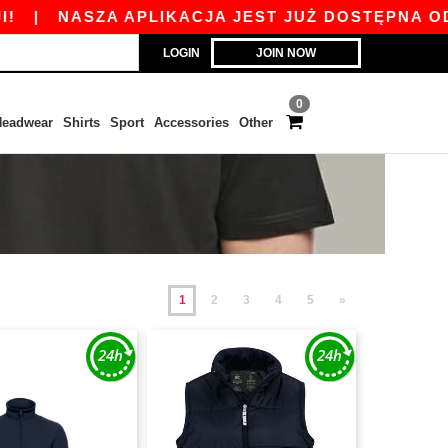
SZA APLIKACJA JEST JUŻ DOSTĘPNA ODBIERZ 45 
LOGIN
JOIN NOW
0
eadwear
Shirts
Sport
Accessories
Other
1
2
3
4
5
»