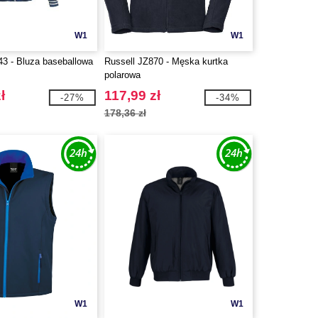
W1
W1
 - Bluza baseballowa
Russell JZ870 - Męska kurtka
polarowa
ł
117,99 zł
-27%
-34%
178,36 zł
W1
W1