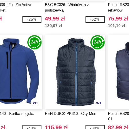
36 - Full Zip Active
B&C BC326 - Wiatrówka z
Result RS23
ket
podszewką
rękawów
ł
49,99 zł
75,99 zł
-25%
-62%
130,07 zł
101,10 zł
W1
W1
140 - Kurtka miejska
PEN DUICK PK310 - City Men
Result RS20
C1
zł
115,99 zł
82,99 zł
-40%
-30%