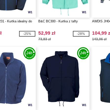
W1
W1
31 - Kurtka idealny do
B&C BC300 - Kurtka z tafty
AWDIS JH043
ł
52,99 zł
104,99 z
-25%
-28%
73,83 zł
143,06 zł
W1
W1