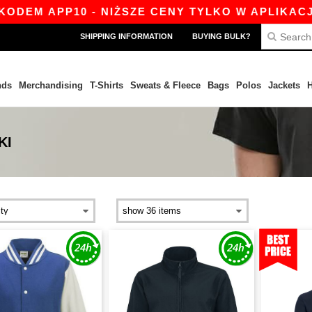
P10 - NIŻSZE CENY TYLKO W APLIKACJI!
|
NA
SHIPPING INFORMATION
BUYING BULK?
nds
Merchandising
T-Shirts
Sweats & Fleece
Bags
Polos
Jackets
H
KI