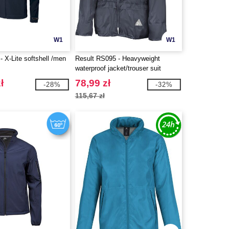
W1
W1
 X-Lite softshell /men
Result RS095 - Heavyweight
waterproof jacket/trouser suit
ł
78,99 zł
-28%
-32%
115,67 zł