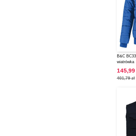
B&C BC335
wiatrówka
145,99 
401,79 zł