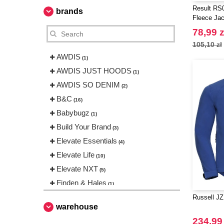
Result RS0
brands
Fleece Jac
78,99 z
105,10 zł
AWDIS
(1)
AWDIS JUST HOODS
(1)
AWDIS SO DENIM
(2)
B&C
(16)
Babybugz
(1)
Build Your Brand
(3)
Elevate Essentials
(4)
Elevate Life
(10)
Elevate NXT
(5)
Finden & Hales
(1)
Herock
Russell JZ
(1)
warehouse
JHK
(3)
234,99 