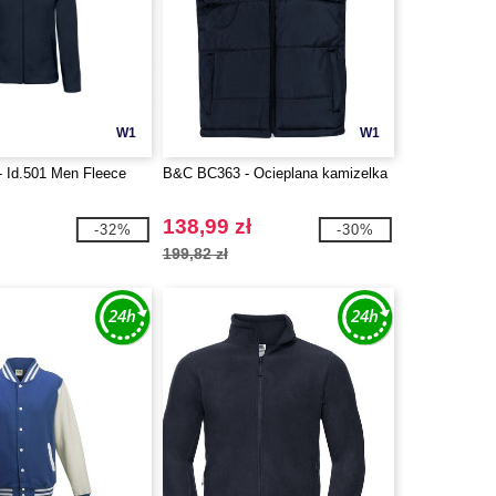
W1
W1
 Id.501 Men Fleece
B&C BC363 - Ocieplana kamizelka
138,99 zł
-32%
-30%
199,82 zł