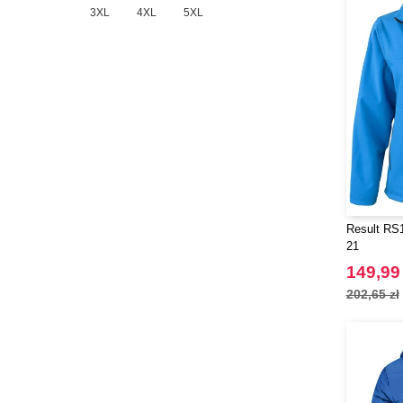
3XL
4XL
5XL
Result RS1
21
149,99 
202,65 zł