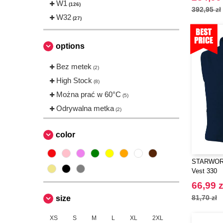
NEW MORNING STUDIOS
W1
(4)
(126)
392,95 zł
Pen Duick
W32
(17)
(27)
Promodoro
(3)
Regatta
(23)
options
Result
(26)
Bez metek
(2)
Roly
(8)
High Stock
(8)
Russell
(8)
Można prać w 60°C
(5)
Spiro
(1)
Odrywalna metka
(2)
Starworld
(4)
Stormtech
(1)
color
Tee Jays
(6)
VELILLA
(4)
STARWORL
Vest 330
66,99 z
81,70 zł
size
XS
S
M
L
XL
2XL