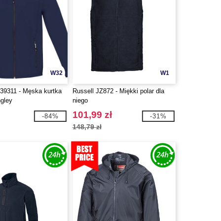
W32
W1
 39311 - Męska kurtka
Russell JZ872 - Miękki polar dla
ngley
niego
101,99 zł
-84%
-31%
148,79 zł