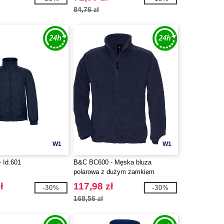
84,76 zł
W1
W1
 Id.601
B&C BC600 - Męska bluza
polarowa z dużym zamkiem
ł
117,98 zł
-30%
-30%
168,56 zł