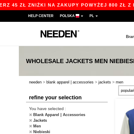
ZNIŻKI NA ZAKUPY POWYŻEJ 800 ZŁ Z KODEM AP
HELP CENTER
POLSKA
PL
Bra
WHOLESALE
JACKETS MEN NIEBIES
>
>
>
needen
blank apparel | accessories
jackets
men
refine your selection
You have selected :
Blank Apparel | Accessories
Jackets
Men
Niebieski