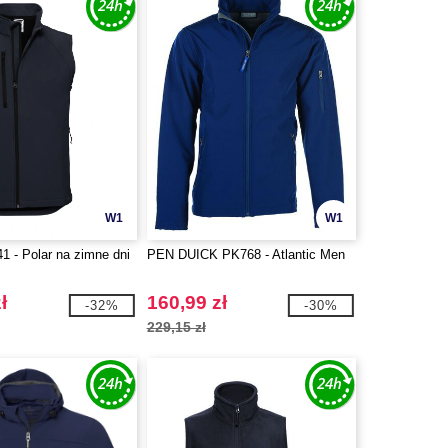
W1
W1
1 - Polar na zimne dni
PEN DUICK PK768 - Atlantic Men
ł
160,99 zł
-32%
-30%
229,15 zł