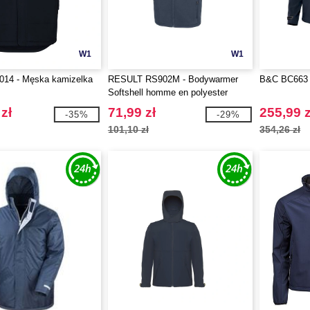
W1
W1
Z014 - Męska kamizelka
RESULT RS902M - Bodywarmer
B&C BC663 -
Softshell homme en polyester
recyclé
zł
71,99 zł
255,99 z
-35%
-29%
101,10 zł
354,26 zł