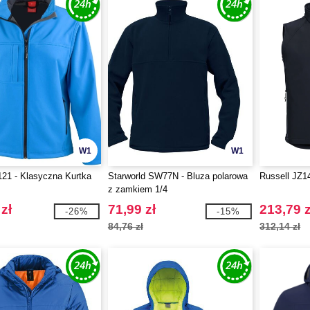
W1
W1
21 - Klasyczna Kurtka
Starworld SW77N - Bluza polarowa
Russell JZ14
z zamkiem 1/4
zł
71,99 zł
213,79 z
-26%
-15%
84,76 zł
312,14 zł