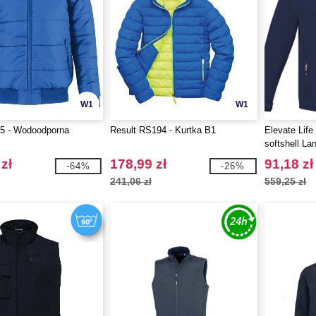
W1
W1
 - Wodoodporna
Result RS194 - Kurtka B1
Elevate Life
softshell La
zł
178,99 zł
91,18 zł
-64%
-26%
241,06 zł
559,25 zł