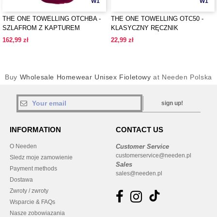
W1
W1
THE ONE TOWELLING OTCHBA -
THE ONE TOWELLING OTC50 -
SZLAFROM Z KAPTUREM
KLASYCZNY RĘCZNIK
162,99 zł
22,99 zł
Buy
Wholesale Homewear Unisex Fioletowy
at Needen Polska
sign up!
INFORMATION
CONTACT US
O Needen
Customer Service
customerservice@needen.pl
Sledz moje zamowienie
Sales
Payment methods
sales@needen.pl
Dostawa
Zwroty / zwroty
Wsparcie & FAQs
Nasze zobowiazania