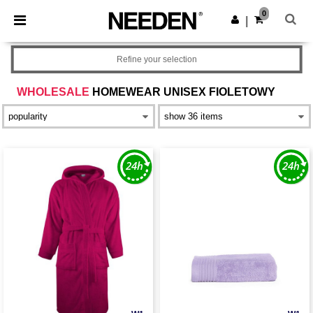
×
Aplikacja Needen
0
Pobierz app
|
Lepsze ceny w aplikacji!
Refine your selection
WHOLESALE
HOMEWEAR UNISEX FIOLETOWY