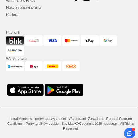
Wsparcie & FAQs
Nasze zobowiazania
Kariera
Pay with
We ship with
Legal Mentions
-
polityka prywatności
-
Warunkami i Zasadami
-
General Contract
Conditions
-
Polityka plików cookie
-
Site Map
Copyright 2026 needen.pl - All Rights
Reserved