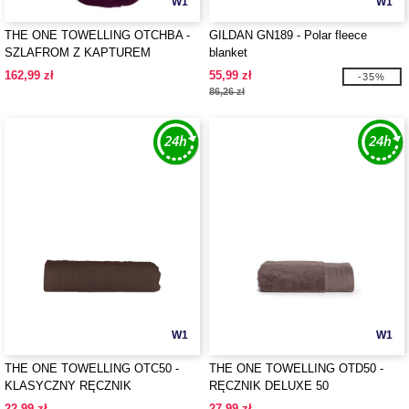
W1
W1
THE ONE TOWELLING OTCHBA -
GILDAN GN189 - Polar fleece
SZLAFROM Z KAPTUREM
blanket
162,99 zł
55,99 zł
-35%
86,26 zł
W1
W1
THE ONE TOWELLING OTC50 -
THE ONE TOWELLING OTD50 -
KLASYCZNY RĘCZNIK
RĘCZNIK DELUXE 50
22,99 zł
27,99 zł