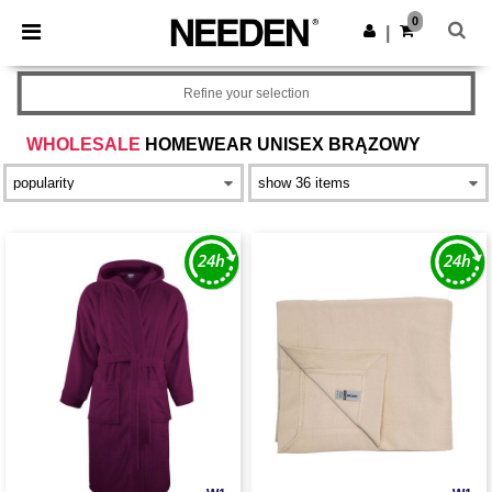
×
Aplikacja Needen
0
Pobierz app
|
Lepsze ceny w aplikacji!
Refine your selection
WHOLESALE
HOMEWEAR UNISEX BRĄZOWY