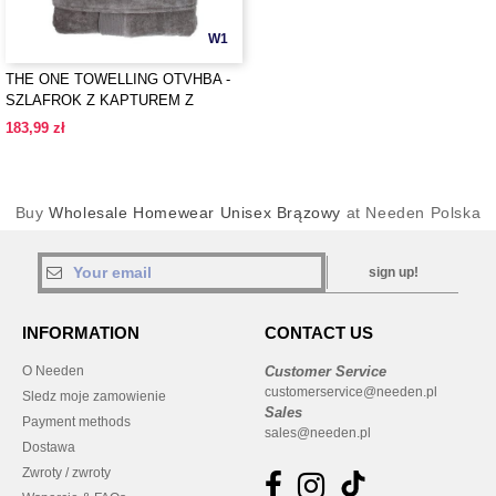
W1
THE ONE TOWELLING OTVHBA -
SZLAFROK Z KAPTUREM Z
WELURU
183,99 zł
Buy
Wholesale Homewear Unisex Brązowy
at Needen Polska
sign up!
INFORMATION
CONTACT US
O Needen
Customer Service
customerservice@needen.pl
Sledz moje zamowienie
Sales
Payment methods
sales@needen.pl
Dostawa
Zwroty / zwroty