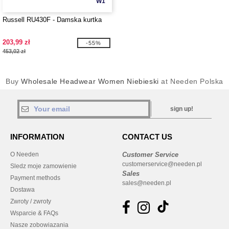
W1
Russell RU430F - Damska kurtka
203,99 zł
-55%
453,02 zł
Buy
Wholesale Headwear Women Niebieski
at Needen Polska
sign up!
INFORMATION
CONTACT US
O Needen
Customer Service
customerservice@needen.pl
Sledz moje zamowienie
Sales
Payment methods
sales@needen.pl
Dostawa
Zwroty / zwroty
Wsparcie & FAQs
Nasze zobowiazania