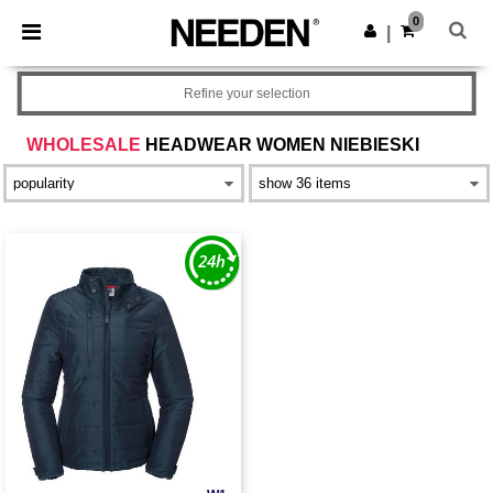
×
Aplikacja Needen
0
Pobierz app
|
Lepsze ceny w aplikacji!
Refine your selection
WHOLESALE
HEADWEAR WOMEN NIEBIESKI