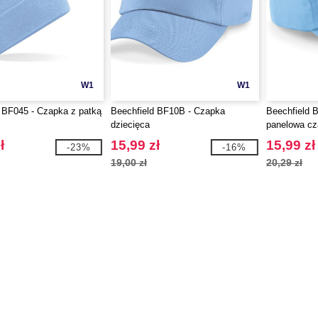
W1
W1
 BF045 - Czapka z patką
Beechfield BF10B - Czapka
Beechfield B
dziecięca
panelowa c
ł
15,99 zł
15,99 zł
-23%
-16%
19,00 zł
20,29 zł