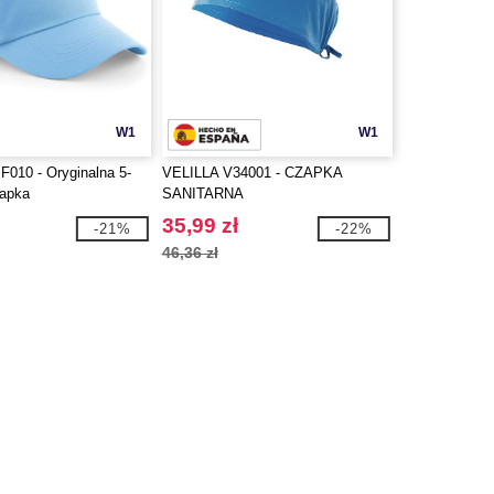
W1
W1
F010 - Oryginalna 5-
VELILLA V34001 - CZAPKA
zapka
SANITARNA
35,99 zł
-21%
-22%
46,36 zł