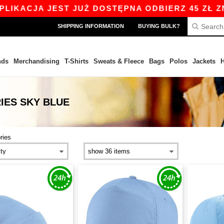
KACJA JEST JUŻ DOSTĘPNA ODBIERZ 45 ZŁ ZNIŻK
SHIPPING INFORMATION
BUYING BULK?
nds
Merchandising
T-Shirts
Sweats & Fleece
Bags
Polos
Jackets
H
ES SKY BLUE
ries