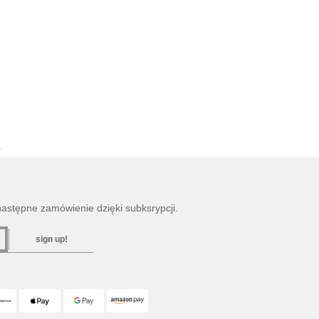
a
następne zamówienie dzięki subksrypcji.
sign up!