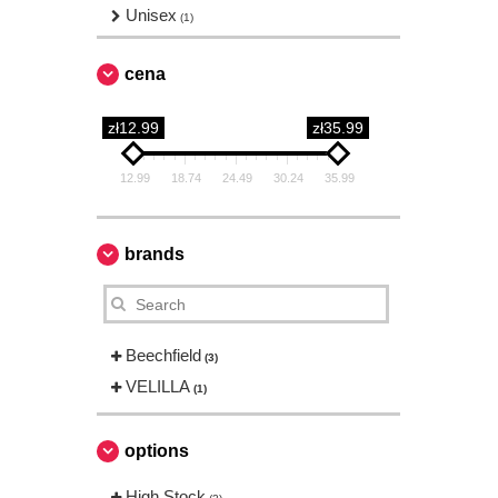
Unisex
(1)
cena
zł12.99
zł35.99
12.99
18.74
24.49
30.24
35.99
brands
Beechfield
(3)
VELILLA
(1)
options
High Stock