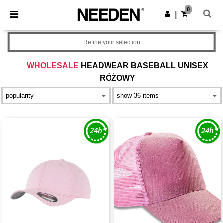
×
Aplikacja Needen
0
Pobierz app
|
Lepsze ceny w aplikacji!
Refine your selection
WHOLESALE
HEADWEAR BASEBALL UNISEX
RÓŻOWY