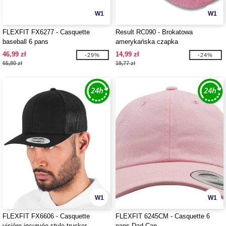
W1
W1
FLEXFIT FX6277 - Casquette
Result RC090 - Brokatowa
baseball 6 pans
amerykańska czapka
46,99 zł
14,99 zł
-29%
-24%
65,80 zł
19,77 zł
W1
W1
FLEXFIT FX6606 - Casquette
FLEXFIT 6245CM - Casquette 6
visière incurvée style trucker
pans Dad Cap