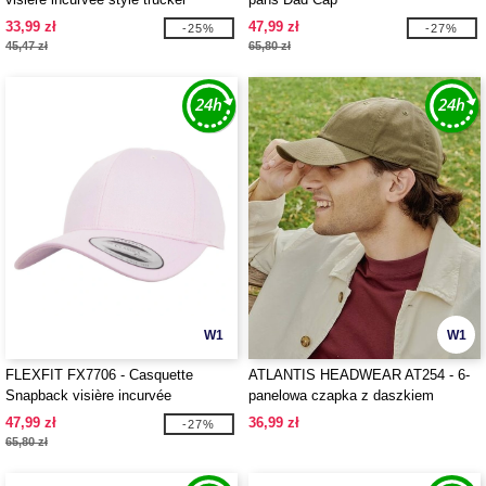
33,99 zł
47,99 zł
-25%
-27%
45,47 zł
65,80 zł
W1
W1
FLEXFIT FX7706 - Casquette
ATLANTIS HEADWEAR AT254 - 6-
Snapback visière incurvée
panelowa czapka z daszkiem
47,99 zł
36,99 zł
-27%
65,80 zł