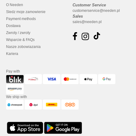
O Needen
Customer Service
customerservice@needen.pl
Sledz moje zamowienie
Sales
Payment methods
sales@needen.pl
Dostawa
Zwroty / zwroty
Wsparcie & FAQs
Nasze zobowiazania
Kariera
Pay with
We ship with