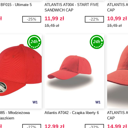
 BF015 - Ultimate 5
ATLANTIS AT004 - START FIVE
ATLANTIS A
SANDWICH CAP
CAP
ł
11,99 zł
10,99 zł
-25%
-22%
15,45 zł
15,45 zł
W1
W1
085 - Młodzieżowa
Atlantis AT042 - Czapka liberty 6
ATLANTIS A
daszkiem
CAP
ł
12,99 zł
14,99 zł
-27%
-32%