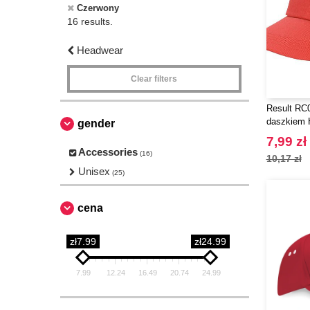
Czerwony
16 results.
Headwear
Clear filters
Result RC
daszkiem 
gender
7,99 zł
Accessories
(16)
10,17 zł
Unisex
(25)
cena
zł7.99
zł24.99
7.99
12.24
16.49
20.74
24.99