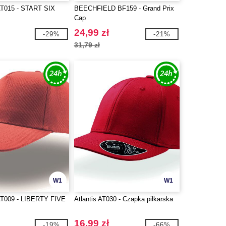
T015 - START SIX
BEECHFIELD BF159 - Grand Prix
Cap
24,99 zł
-29%
-21%
31,79 zł
W1
W1
T009 - LIBERTY FIVE
Atlantis AT030 - Czapka piłkarska
16,99 zł
-19%
-66%