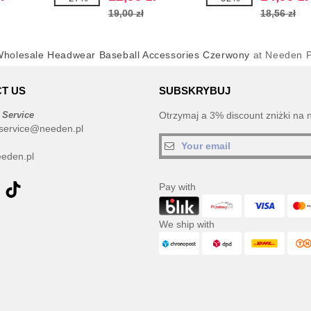
19,00 zł
18,56 zł
holesale Headwear Baseball Accessories Czerwony
at Needen P
T US
SUBSKRYBUJ
 Service
Otrzymaj a 3% discount zniżki na 
service@needen.pl
eden.pl
Pay with
We ship with