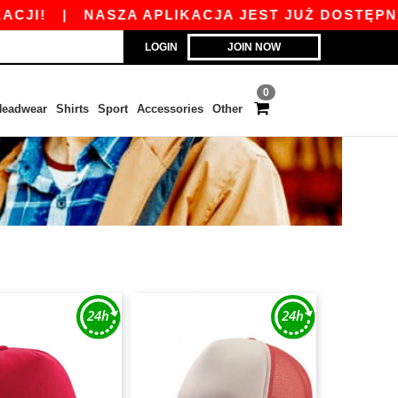
!
|
NASZA APLIKACJA JEST JUŻ DOSTĘPNA ODBI
LOGIN
JOIN NOW
0
eadwear
Shirts
Sport
Accessories
Other