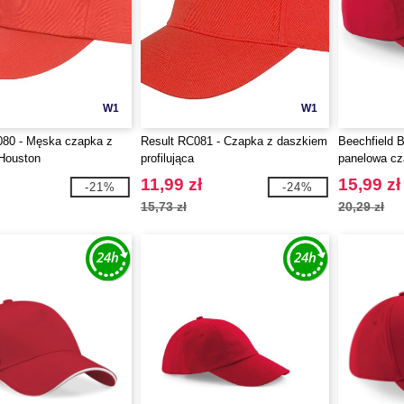
W1
W1
080 - Męska czapka z
Result RC081 - Czapka z daszkiem
Beechfield B
Houston
profilująca
panelowa c
11,99 zł
15,99 zł
-21%
-24%
15,73 zł
20,29 zł