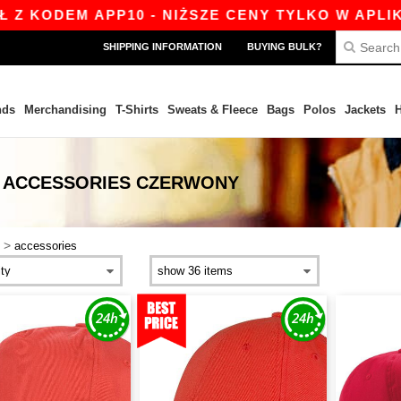
ODEM APP10 - NIŻSZE CENY TYLKO W APLIKACJI
SHIPPING INFORMATION
BUYING BULK?
nds
Merchandising
T-Shirts
Sweats & Fleece
Bags
Polos
Jackets
H
 ACCESSORIES CZERWONY
>
accessories