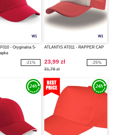
W1
W1
F010 - Oryginalna 5-
ATLANTIS AT011 - RAPPER CAP
zapka
23,99 zł
-21%
-25%
31,79 zł