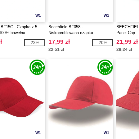
W1
W1
 BF15C - Czapka z 5
Beechfield BF058 -
BEECHFIELD 
 100% bawełna
Niskoprofilowana czapka
Panel Cap
ł
17,99 zł
21,99 zł
-23%
-20%
22,51 zł
28,24 zł
W1
W1