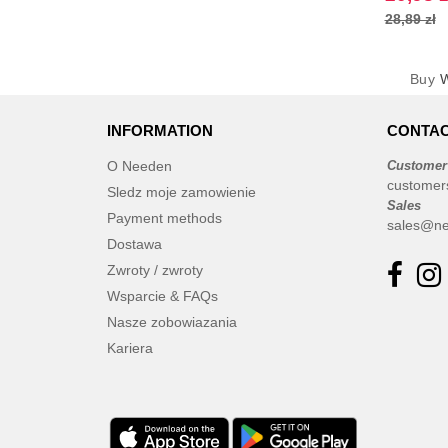
28,89 zł
Buy
W
INFORMATION
CONTAC
O Needen
Customer
customer
Sledz moje zamowienie
Sales
Payment methods
sales@ne
Dostawa
Zwroty / zwroty
Wsparcie & FAQs
Nasze zobowiazania
Kariera