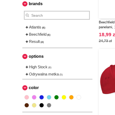
brands
Beechfield
Atlantis
panelami,
(6)
18,99 z
Beechfield
(6)
24,73 zł
Result
(4)
options
High Stock
(8)
Odrywalna metka
(5)
color