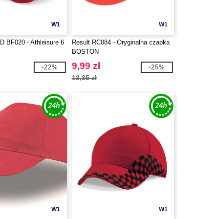
W1
W1
BF020 - Athleisure 6
Result RC084 - Oryginalna czapka
BOSTON
9,99 zł
-22%
-25%
13,35 zł
W1
W1