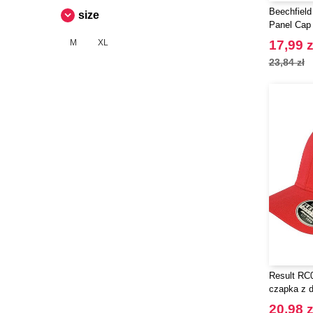
Beechfield
size
Panel Cap
M
XL
17,99 z
23,84 zł
Result RC
czapka z 
20,98 z