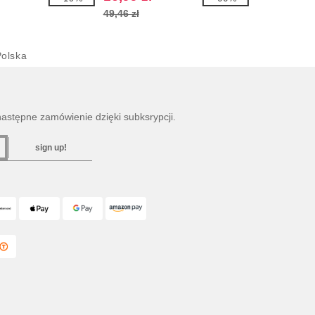
49,46 zł
olska
następne zamówienie dzięki subksrypcji.
sign up!