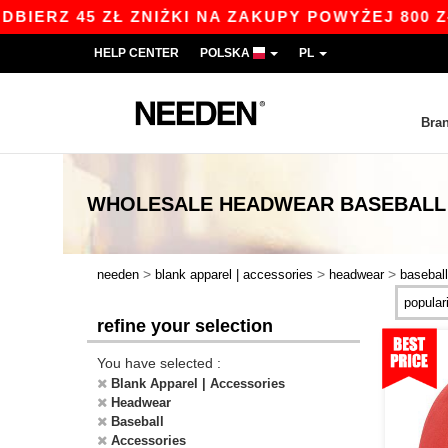
 45 ZŁ ZNIŻKI NA ZAKUPY POWYŻEJ 800 ZŁ Z K
HELP CENTER
POLSKA
PL
Bra
WHOLESALE
HEADWEAR BASEBALL
>
>
>
needen
blank apparel | accessories
headwear
baseball
refine your selection
You have selected :
Blank Apparel | Accessories
Headwear
Baseball
Accessories