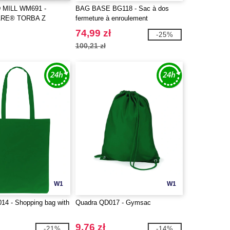
MILL WM691 -
BAG BASE BG118 - Sac à dos
RE® TORBA Z
fermeture à enroulement
ORGANICZNEJ
74,99 zł
-25%
100,21 zł
W1
W1
014 - Shopping bag with
Quadra QD017 - Gymsac
s
9,76 zł
-21%
-14%