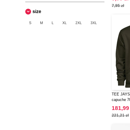
7,95 zł
size
S
M
L
XL
2XL
3XL
TEE JAYS 
capuche 7
181,99 
221,21 zł