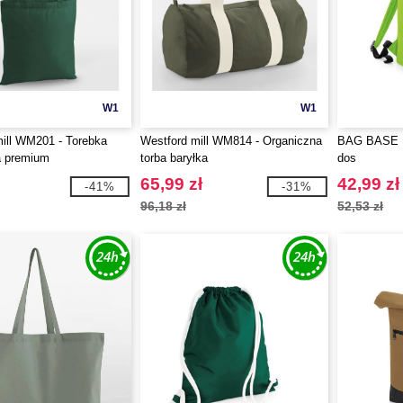
W1
W1
ill WM201 - Torebka
Westford mill WM814 - Organiczna
BAG BASE B
a premium
torba baryłka
dos
65,99 zł
42,99 zł
-41%
-31%
96,18 zł
52,53 zł