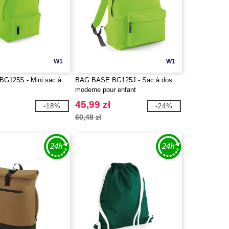
W1
W1
G125S - Mini sac à
BAG BASE BG125J - Sac à dos
moderne pour enfant
45,99 zł
-18%
-24%
60,48 zł