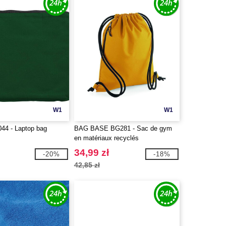
W1
W1
044 - Laptop bag
BAG BASE BG281 - Sac de gym
en matériaux recyclés
34,99 zł
-20%
-18%
42,85 zł