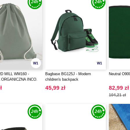
W1
W1
 MILL WM160 -
Bagbase BG125J - Modern
Neutral O90
 ORGANICZNA INCO.
children's backpack
A RZECZY
ł
45,99 zł
82,99 zł
104,21 zł