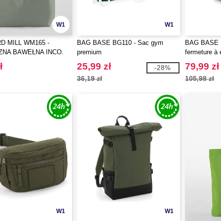
W1
W1
 MILL WM165 -
BAG BASE BG110 - Sac gym
BAG BASE B
ZNA BAWEŁNA INCO.
premium
fermeture à
BA NA CAŁE ŻYCIE
ł
25,99 zł
79,99 zł
-28%
36,19 zł
105,98 zł
W1
W1