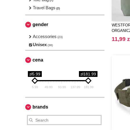
(7)
Travel Bags
(2)
gender
WESTFORD
ORGANIC
Accessories
MAXI TOR
(23)
11,99 z
Unisex
(38)
cena
zł5.99
zł181.99
5.99
49.99
93.99
137.99
181.99
brands