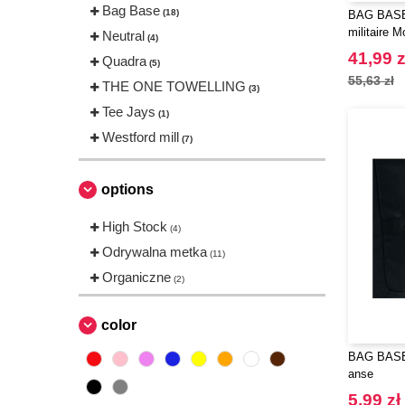
Bag Base
(18)
BAG BASE
militaire M
Neutral
(4)
41,99 z
Quadra
(5)
55,63 zł
THE ONE TOWELLING
(3)
Tee Jays
(1)
Westford mill
(7)
options
High Stock
(4)
Odrywalna metka
(11)
Organiczne
(2)
color
BAG BASE 
anse
5,99 zł