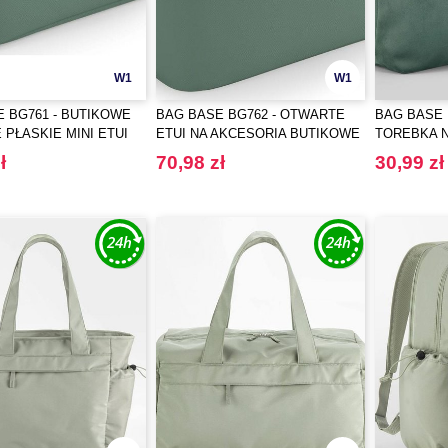
W1
W1
 BG761 - BUTIKOWE
BAG BASE BG762 - OTWARTE
BAG BASE 
PŁASKIE MINI ETUI
ETUI NA AKCESORIA BUTIKOWE
TOREBKA 
SORIA
ł
70,98 zł
30,99 zł