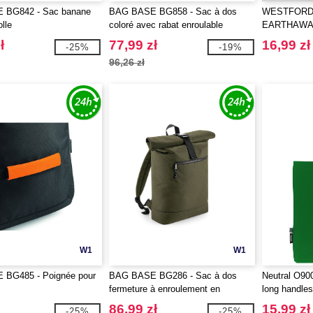
 BG842 - Sac banane
BAG BASE BG858 - Sac à dos
WESTFORD 
olle
coloré avec rabat enroulable
EARTHAWA
BAWEŁNY 
ł
77,99 zł
16,99 zł
-25%
-19%
96,26 zł
W1
W1
BG485 - Poignée pour
BAG BASE BG286 - Sac à dos
Neutral O90
fermeture à enroulement en
long handle
matériaux recyclés
86,99 zł
15,99 zł
-25%
-25%