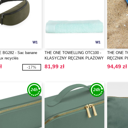
W1
W1
 BG282 - Sac banane
THE ONE TOWELLING OTC100 -
THE ONE T
ux recyclés
KLASYCZNY RĘCZNIK PLAŻOWY
RĘCZNIK P
ł
81,99 zł
94,49 zł
-17%