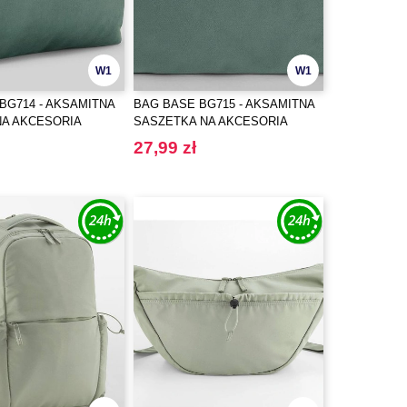
W1
W1
BG714 - AKSAMITNA
BAG BASE BG715 - AKSAMITNA
NA AKCESORIA
SASZETKA NA AKCESORIA
27,99 zł