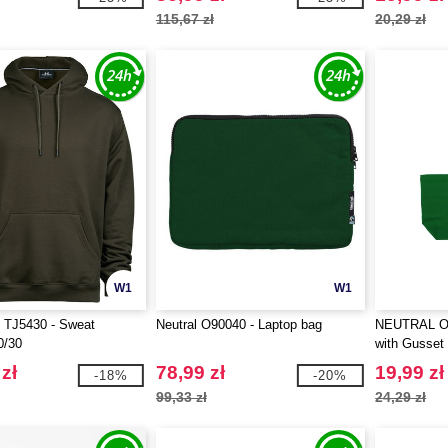
115,67 zł
20,29 zł
W1
W1
TJ5430 - Sweat
Neutral O90040 - Laptop bag
NEUTRAL O9
0/30
with Gusset
zł
78,99 zł
19,99 zł
-18%
-20%
99,33 zł
24,29 zł