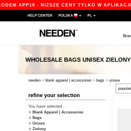
P10 - NIŻSZE CENY TYLKO W APLIKACJI!
|
NAS
HELP CENTER
POLSKA
PL
Bra
WHOLESALE
BAGS UNISEX ZIELONY
>
>
>
needen
blank apparel | accessories
bags
unisex
refine your selection
You have selected :
Blank Apparel | Accessories
Bags
Unisex
Zielony