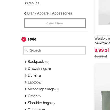
38 results.
Blank Apparel | Accessories
Clear filters
Westford m
style
bawełnian
8,99 zł
15,29 zł
Backpack
(10)
Drawstrings
(4)
Duffel
(1)
Laptop
(2)
Messenger bags
(3)
Other
(7)
Shoulder bags
(2)
Tote bag