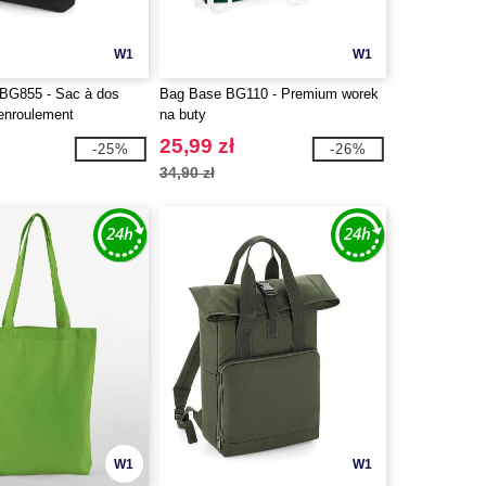
W1
W1
G855 - Sac à dos
Bag Base BG110 - Premium worek
 enroulement
na buty
25,99 zł
-25%
-26%
34,90 zł
W1
W1