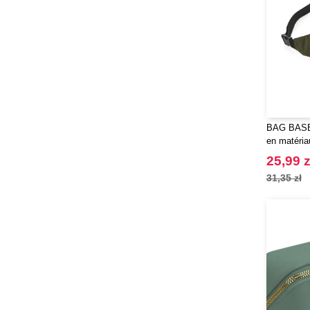
BAG BASE
en matéria
25,99 z
31,35 zł