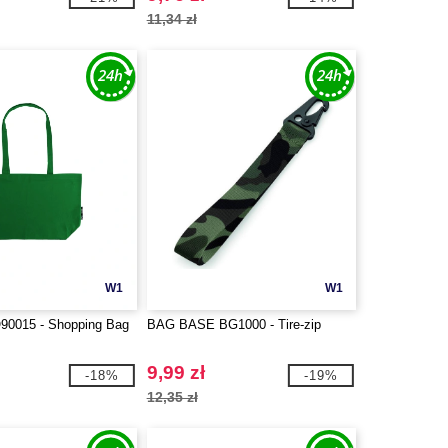
11,34 zł
W1
W1
0015 - Shopping Bag
BAG BASE BG1000 - Tire-zip
9,99 zł
-18%
-19%
12,35 zł