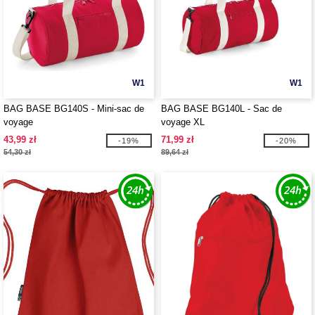
W1
W1
BAG BASE BG140S - Mini-sac de
BAG BASE BG140L - Sac de
voyage
voyage XL
43,99 zł
71,99 zł
-19%
-20%
54,30 zł
89,64 zł