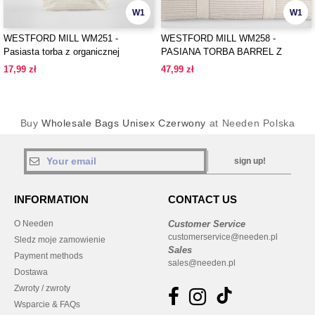
W1
W1
WESTFORD MILL WM251 -
WESTFORD MILL WM258 -
Pasiasta torba z organicznej
PASIANA TORBA BARREL Z
bawełny
ORGANICZNEJ BAWEŁNY
17,99 zł
47,99 zł
Buy
Wholesale Bags Unisex Czerwony
at Needen Polska
sign up!
INFORMATION
CONTACT US
O Needen
Customer Service
customerservice@needen.pl
Sledz moje zamowienie
Sales
Payment methods
sales@needen.pl
Dostawa
Zwroty / zwroty
Wsparcie & FAQs