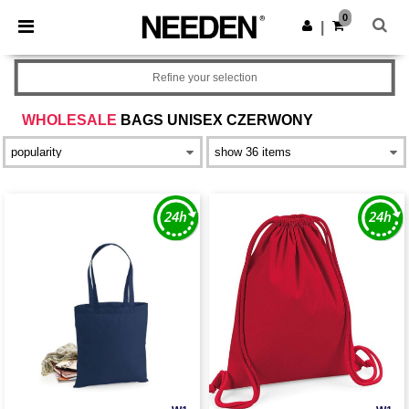
×
Aplikacja Needen
0
Pobierz app
|
Lepsze ceny w aplikacji!
Refine your selection
WHOLESALE
BAGS UNISEX CZERWONY