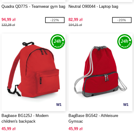
Quadra QD77S - Teamwear gym bag
Neutral O90044 - Laptop bag
94,99 zł
82,99 zł
-22%
-20%
122,28 zł
104,21 zł
W1
W1
Bagbase BG125J - Modern
BagBase BG542 - Athleisure
children's backpack
Gymsac
45,99 zł
45,99 zł