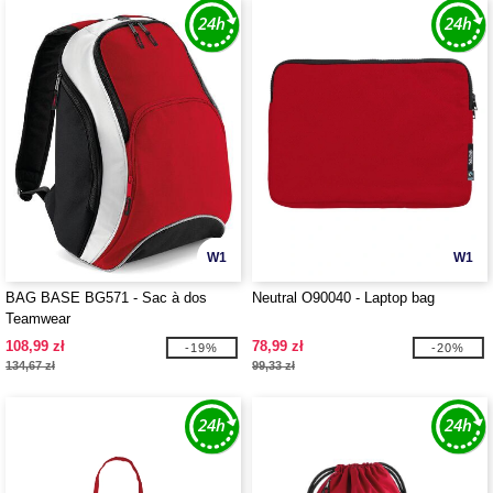
W1
W1
BAG BASE BG571 - Sac à dos
Neutral O90040 - Laptop bag
Teamwear
108,99 zł
78,99 zł
-19%
-20%
134,67 zł
99,33 zł