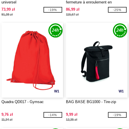
universel
fermeture à enroulement en
matériaux recyclés
73,99 zł
86,99 zł
-19%
-25%
91,38 zł
115,67 zł
W1
W1
Quadra QD017 - Gymsac
BAG BASE BG1000 - Tire-zip
9,76 zł
9,99 zł
-14%
-19%
11,34 zł
12,35 zł