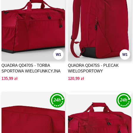
W1
W1
QUADRA QD470S - TORBA
QUADRA QD475S - PLECAK
SPORTOWA WIELOFUNKCYJNA
WIELOSPORTOWY
135,99 zł
120,99 zł