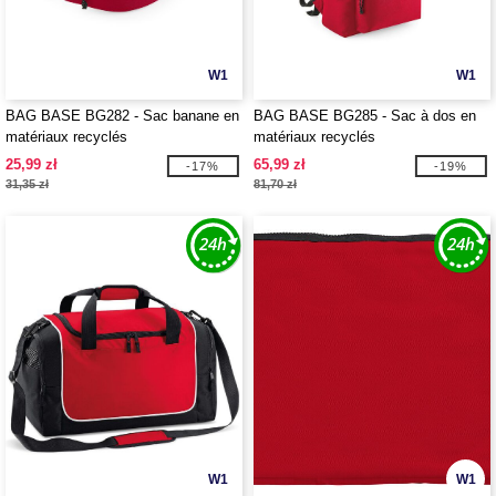
W1
W1
BAG BASE BG282 - Sac banane en
BAG BASE BG285 - Sac à dos en
matériaux recyclés
matériaux recyclés
25,99 zł
65,99 zł
-17%
-19%
31,35 zł
81,70 zł
W1
W1