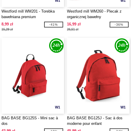
W1
W1
Westford mill WM201 - Torebka
Westford mill WM260 - Plecak z
bawełniana premium
organicznej bawełny
8,99 zł
16,99 zł
-41%
-36%
15,29 zł
26,51 zł
W1
W1
BAG BASE BG125S - Mini sac à
BAG BASE BG125J - Sac à dos
dos
moderne pour enfant
42,99 zł
45,99 zł