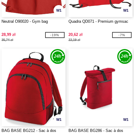
W1
W1
Neutral O90020 - Gym bag
Quadra QD071 - Premium gymsac
28,99 zł
20,62 zł
-19%
-7%
35,74 zł
22,19 zł
W1
W1
BAG BASE BG212 - Sac à dos
BAG BASE BG286 - Sac à dos