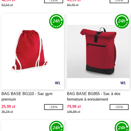
-18%
-24%
52,53 zł
60,48 zł
W1
W1
BAG BASE BG110 - Sac gym
BAG BASE BG855 - Sac à dos
premium
fermeture à enroulement
25,99 zł
79,99 zł
-28%
-25%
36,19 zł
105,98 zł