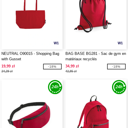
W1
W1
NEUTRAL O90015 - Shopping Bag
BAG BASE BG281 - Sac de gym en
with Gusset
matériaux recyclés
19,99 zł
34,99 zł
-18%
-18%
24,29 zł
42,85 zł