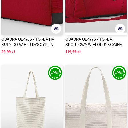
W1
W1
QUADRA QD476S - TORBA NA
QUADRA QD477S - TORBA
BUTY DO WIELU DYSCYPLIN
SPORTOWA WIELOFUNKCYJNA
SPORTOWYCH
29,99 zł
119,99 zł