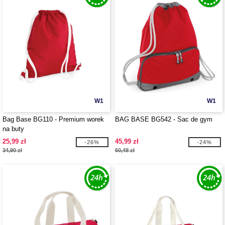
W1
W1
Bag Base BG110 - Premium worek
BAG BASE BG542 - Sac de gym
na buty
25,99 zł
45,99 zł
-26%
-24%
34,90 zł
60,48 zł