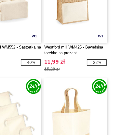
W1
W1
ll WM552 - Saszetka na
Westford mill WM425 - Bawełnina
torebka na prezent
11,99 zł
-40%
-22%
15,29 zł