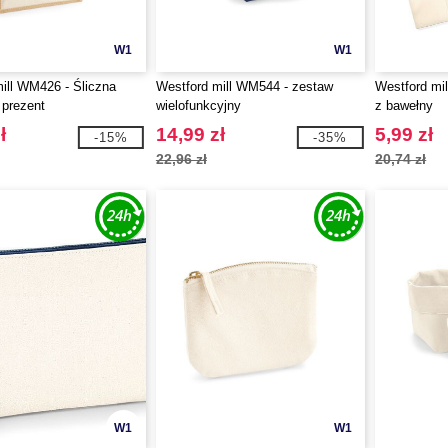
W1
W1
ill WM426 - Śliczna
Westford mill WM544 - zestaw
Westford mi
 prezent
wielofunkcyjny
z bawełny
ł
14,99 zł
5,99 zł
-15%
-35%
22,96 zł
20,74 zł
W1
W1