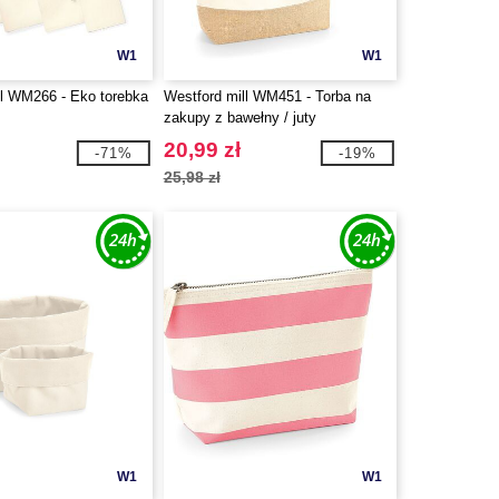
W1
W1
ll WM266 - Eko torebka
Westford mill WM451 - Torba na
zakupy z bawełny / juty
20,99 zł
-71%
-19%
25,98 zł
W1
W1