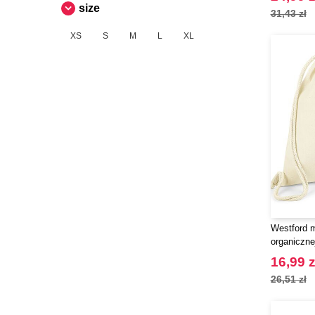
size
31,43 zł
XS
S
M
L
XL
Westford m
organiczne
16,99 z
26,51 zł