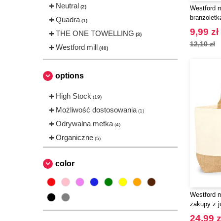
Neutral
(2)
Westford m
branzoletk
Quadra
(1)
9,99 zł
THE ONE TOWELLING
(3)
12,10 zł
Westford mill
(40)
options
High Stock
(19)
Możliwość dostosowania
(1)
Odrywalna metka
(4)
Organiczne
(5)
color
Westford m
zakupy z j
24,99 z