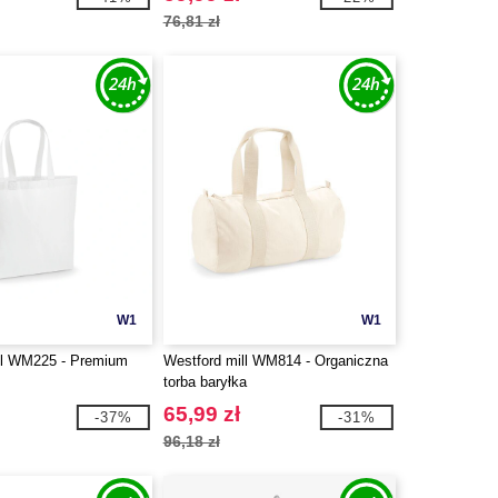
76,81 zł
W1
W1
ll WM225 - Premium
Westford mill WM814 - Organiczna
torba baryłka
65,99 zł
-37%
-31%
96,18 zł