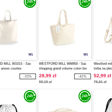
W1
W1
 MILL W101S - Sac
WESTFORD MILL WM850 - Sac
Westford mi
 anses courtes
shopping grand volume coton bio
torba na ple
28,99 zł
52,99 zł
-33%
-42%
50,15 zł
76,81 zł