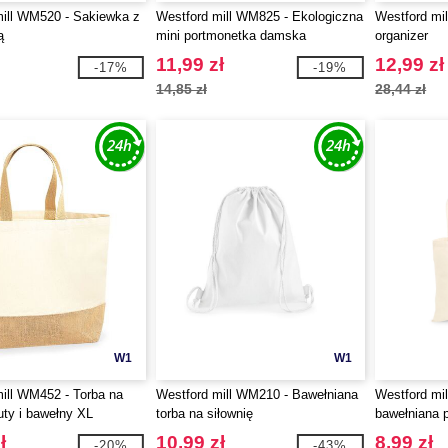
ill WM520 - Sakiewka z
Westford mill WM825 - Ekologiczna
Westford mi
ą
mini portmonetka damska
organizer
11,99 zł
12,99 zł
-17%
-19%
14,85 zł
28,44 zł
W1
W1
ill WM452 - Torba na
Westford mill WM210 - Bawełniana
Westford mi
uty i bawełny XL
torba na siłownię
bawełniana 
ł
10,99 zł
8,99 zł
-20%
-43%