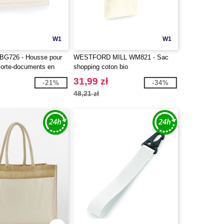
W1
W1
G726 - Housse pour
WESTFORD MILL WM821 - Sac
 Porte-documents en
shopping coton bio
31,99 zł
-21%
-34%
48,21 zł