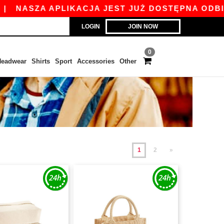
A APLIKACJA JEST JUŻ DOSTĘPNA ODBIERZ 45 ZŁ
LOGIN
JOIN NOW
0
eadwear
Shirts
Sport
Accessories
Other
1
2
»