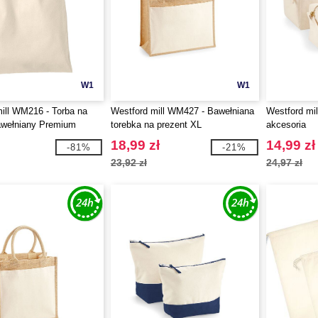
W1
W1
ill WM216 - Torba na
Westford mill WM427 - Bawełniana
Westford mi
awełniany Premium
torebka na prezent XL
akcesoria
18,99 zł
14,99 zł
-81%
-21%
23,92 zł
24,97 zł