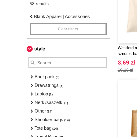
58 results.
Blank Apparel | Accessories
Clear filters
Westford m
style
sznurek b
3,69 zł
19,16 zł
Backpack
(5)
Drawstrings
(5)
Laptop
(1)
Nerki/saszetki
(1)
Other
(14)
Shoulder bags
(14)
Tote bag
(14)
Travel Bags