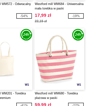
ll WM572 - Odwracalny
Westford mill WM684 - Uniwersalna
mała torebka w paski
17,99 zł
-54%
-19%
22,15 zł
W1
W1
ll WM201 - Torebka
Westford mill WM680 - Torebka
premium
plażowa w paski
59,99 zł
-41%
-22%