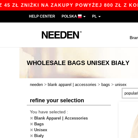
NIŻKI NA ZAKUPY POWYŻEJ 800 ZŁ Z KODEM APP1
HELP CENTER
POLSKA
PL
Bra
WHOLESALE
BAGS UNISEX BIAŁY
>
>
>
needen
blank apparel | accessories
bags
unisex
refine your selection
You have selected :
Blank Apparel | Accessories
Bags
Unisex
Biały