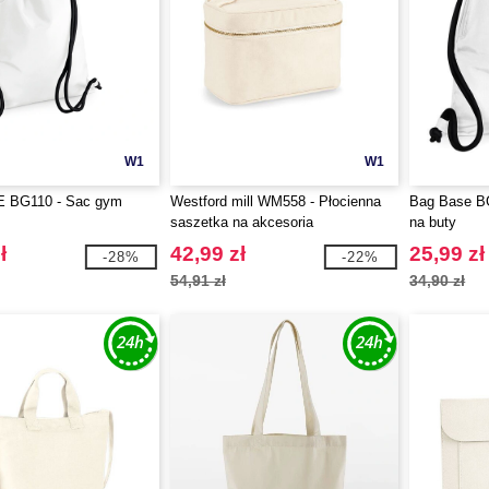
W1
W1
 BG110 - Sac gym
Westford mill WM558 - Płocienna
Bag Base B
saszetka na akcesoria
na buty
ł
42,99 zł
25,99 zł
-28%
-22%
54,91 zł
34,90 zł