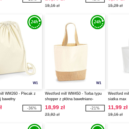
19,16 zł
15,29 zł
W1
W1
ill WM260 - Plecak z
Westford mill WM450 - Torba typu
Westford mi
j bawełny
shopper z płótna bawełniano-
siatka max
jutowego
ł
18,99 zł
11,99 zł
-36%
-21%
23,92 zł
19,16 zł