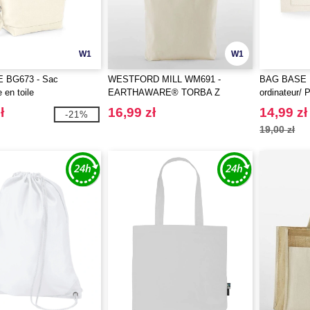
W1
W1
 BG673 - Sac
WESTFORD MILL WM691 -
BAG BASE B
 en toile
EARTHAWARE® TORBA Z
ordinateur/
BAWEŁNY ORGANICZNEJ
feutrine
ł
16,99 zł
14,99 zł
-21%
19,00 zł