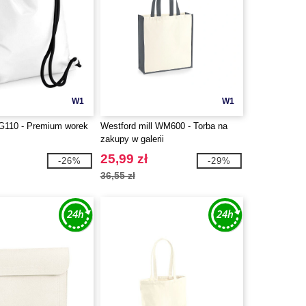
W1
W1
G110 - Premium worek
Westford mill WM600 - Torba na
zakupy w galerii
25,99 zł
-26%
-29%
36,55 zł