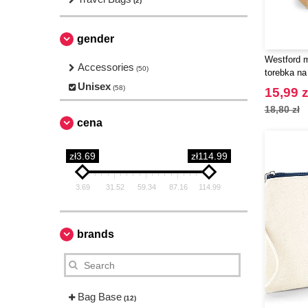
(2)
gender
Westford m
Accessories
(50)
torebka na
Unisex
(58)
15,99 z
18,80 zł
cena
zł3.69
zł114.99
3.69
31.52
59.34
87.16
114.99
brands
Bag Base
(12)