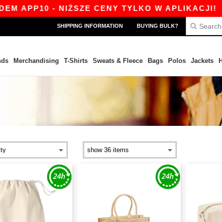
0 - NIŻSZE CENY TYLKO W APLIKACJI!
|
NASZ
SHIPPING INFORMATION
BUYING BULK?
nds
Merchandising
T-Shirts
Sweats & Fleece
Bags
Polos
Jackets
H