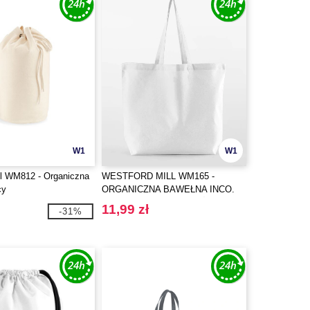
W1
W1
ll WM812 - Organiczna
WESTFORD MILL WM165 -
cy
ORGANICZNA BAWEŁNA INCO.
MAXI TORBA NA CAŁE ŻYCIE
11,99 zł
-31%