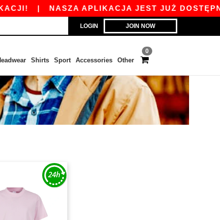
JI!
|
NASZA APLIKACJA JEST JUŻ DOSTĘPNA O
LOGIN
JOIN NOW
0
eadwear
Shirts
Sport
Accessories
Other