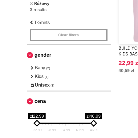
Różowy
3 results.
T-Shirts
Clear filters
BUILD YO
KIDS BAS
gender
22,99 z
Baby
(2)
40,59 zł
Kids
(1)
Unisex
(3)
cena
zł22.99
zł46.99
22.99
28.99
34.99
40.99
46.99