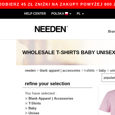
ERZ 45 ZŁ ZNIŻKI NA ZAKUPY POWYŻEJ 800 ZŁ 
HELP CENTER
POLSKA
PL
Bra
WHOLESALE
T-SHIRTS BABY UNIS
>
>
>
>
needen
blank apparel | accessories
t-shirts
baby
uni
refine your selection
You have selected :
Blank Apparel | Accessories
T-Shirts
Baby
Unisex