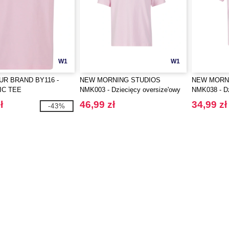
W1
W1
UR BRAND BY116 -
NEW MORNING STUDIOS
NEW MORN
IC TEE
NMK003 - Dziecięcy oversize'owy
NMK038 - Dz
T-shirt z organicznej bawełny
organicznej
ł
46,99 zł
34,99 zł
-43%