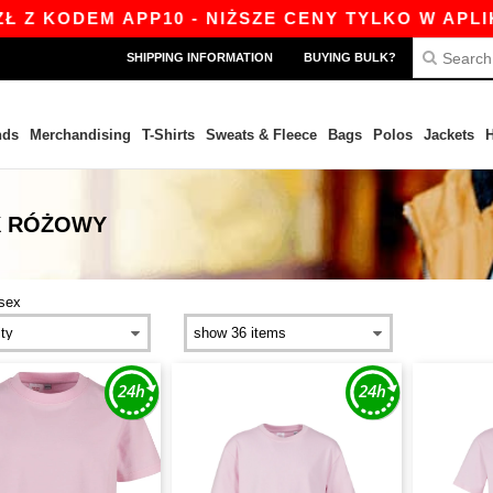
Z KODEM APP10 - NIŻSZE CENY TYLKO W APLIKAC
SHIPPING INFORMATION
BUYING BULK?
nds
Merchandising
T-Shirts
Sweats & Fleece
Bags
Polos
Jackets
H
EX RÓŻOWY
sex