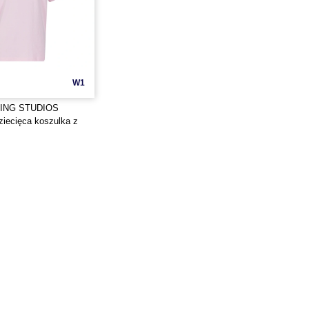
W1
ING STUDIOS
iecięca koszulka z
 bawełny