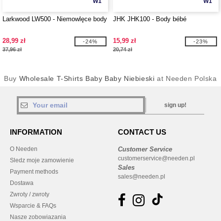
W1
W1
Larkwood LW500 - Niemowlęce body
JHK JHK100 - Body bébé
28,99 zł
15,99 zł
-24%
-23%
37,96 zł
20,74 zł
Buy
Wholesale T-Shirts Baby Baby Niebieski
at Needen Polska
sign up!
INFORMATION
CONTACT US
O Needen
Customer Service
customerservice@needen.pl
Sledz moje zamowienie
Sales
Payment methods
sales@needen.pl
Dostawa
Zwroty / zwroty
Wsparcie & FAQs
Nasze zobowiazania