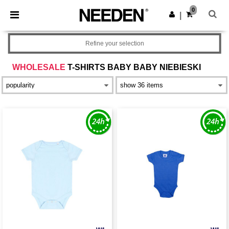
×
Aplikacja Needen
0
Pobierz app
|
Lepsze ceny w aplikacji!
Refine your selection
WHOLESALE
T-SHIRTS BABY BABY NIEBIESKI