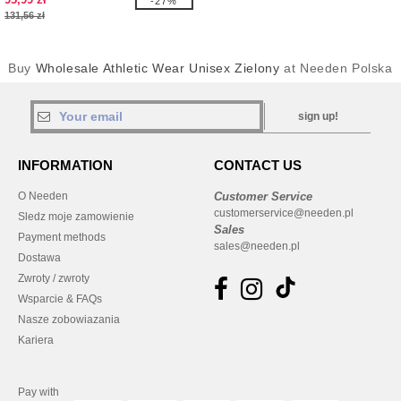
-27%
131,56 zł
Buy
Wholesale Athletic Wear Unisex Zielony
at Needen Polska
sign up!
INFORMATION
CONTACT US
O Needen
Customer Service
customerservice@needen.pl
Sledz moje zamowienie
Sales
Payment methods
sales@needen.pl
Dostawa
Zwroty / zwroty
Wsparcie & FAQs
Nasze zobowiazania
Kariera
Pay with