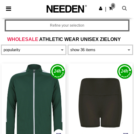
×
Aplikacja Needen
0
Pobierz app
|
Lepsze ceny w aplikacji!
Refine your selection
WHOLESALE
ATHLETIC WEAR UNISEX ZIELONY