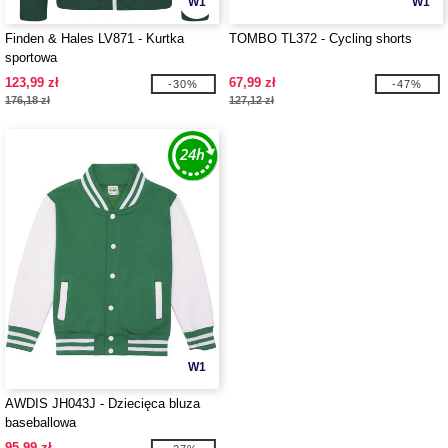
W1
W1
Finden & Hales LV871 - Kurtka
TOMBO TL372 - Cycling shorts
sportowa
123,99 zł
67,99 zł
-30%
-47%
176,18 zł
127,12 zł
W1
AWDIS JH043J - Dziecięca bluza
baseballowa
95,99 zł