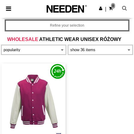
×
Aplikacja Needen
0
Pobierz app
|
Lepsze ceny w aplikacji!
Refine your selection
WHOLESALE
ATHLETIC WEAR UNISEX RÓŻOWY