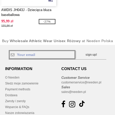
W1
AWDIS JH043J - Dziecięca bluza
baseballowa
95,99 zł
-27%
131,56 zł
Buy
Wholesale Athletic Wear Unisex Różowy
at Needen Polska
sign up!
INFORMATION
CONTACT US
O Needen
Customer Service
customerservice@needen.pl
Sledz moje zamowienie
Sales
Payment methods
sales@needen.pl
Dostawa
Zwroty / zwroty
Wsparcie & FAQs
Nasze zobowiazania