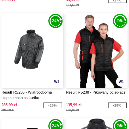
-27%
131,56 zł
W1
W1
Result RS236 - Wiatroodporna
Result RS238 - Pikowany ocieplacz
nieprzemakalna kurtka
285,99 zł
135,99 zł
-26%
-28%
385,89 zł
188,97 zł