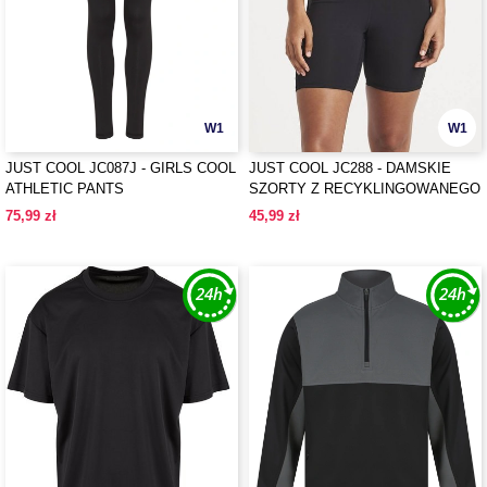
W1
W1
JUST COOL JC087J - GIRLS COOL
JUST COOL JC288 - DAMSKIE
ATHLETIC PANTS
SZORTY Z RECYKLINGOWANEGO
MATERIAŁU TECHNICZNEGO
75,99 zł
45,99 zł