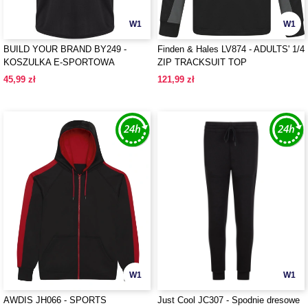
W1
W1
BUILD YOUR BRAND BY249 -
Finden & Hales LV874 - ADULTS' 1/4
KOSZULKA E-SPORTOWA
ZIP TRACKSUIT TOP
45,99 zł
121,99 zł
W1
W1
AWDIS JH066 - SPORTS
Just Cool JC307 - Spodnie dresowe