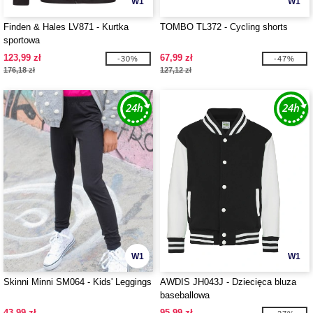
W1
W1
Finden & Hales LV871 - Kurtka
TOMBO TL372 - Cycling shorts
sportowa
123,99 zł
67,99 zł
-30%
-47%
176,18 zł
127,12 zł
W1
W1
Skinni Minni SM064 - Kids' Leggings
AWDIS JH043J - Dziecięca bluza
baseballowa
43,99 zł
95,99 zł