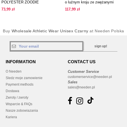
POLYESTER ZOODIE
o luźnym kroju ze zwężanymi
nogawkami.
73,99 zł
117,99 zł
Buy
Wholesale Athletic Wear Unisex Czarny
at Needen Polska
sign up!
INFORMATION
CONTACT US
O Needen
Customer Service
customerservice@needen.pl
Sledz moje zamowienie
Sales
Payment methods
sales@needen.pl
Dostawa
Zwroty / zwroty
Wsparcie & FAQs
Nasze zobowiazania
Kariera