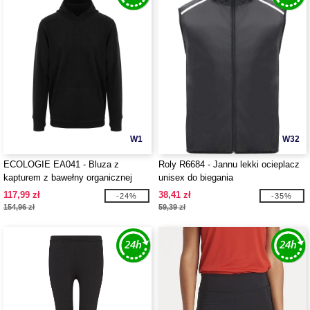
W1
W32
ECOLOGIE EA041 - Bluza z
Roly R6684 - Jannu lekki ocieplacz
kapturem z bawełny organicznej
unisex do biegania
117,99 zł
38,41 zł
-24%
-35%
154,96 zł
59,39 zł