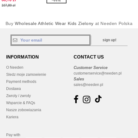
-44%
107,80 zł
Buy
Wholesale Athletic Wear Kids Zielony
at Needen Polska
sign up!
INFORMATION
CONTACT US
O Needen
Customer Service
customerservice@needen.pl
Sledz moje zamowienie
Sales
Payment methods
sales@needen.pl
Dostawa
Zwroty / zwroty
Wsparcie & FAQs
Nasze zobowiazania
Kariera
Pay with