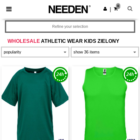
×
Aplikacja Needen
0
Pobierz app
|
Lepsze ceny w aplikacji!
Refine your selection
WHOLESALE
ATHLETIC WEAR KIDS ZIELONY