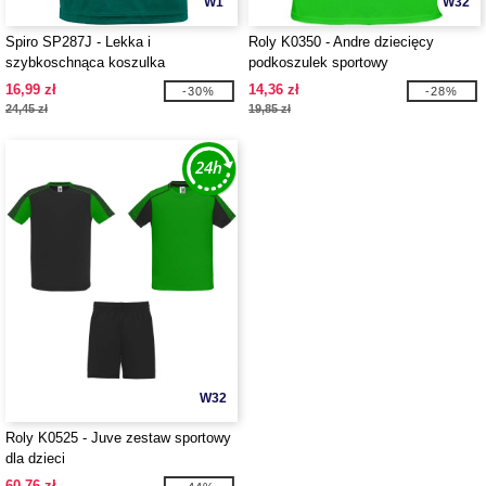
W1
W32
Spiro SP287J - Lekka i
Roly K0350 - Andre dziecięcy
szybkoschnąca koszulka
podkoszulek sportowy
16,99 zł
14,36 zł
-30%
-28%
24,45 zł
19,85 zł
W32
Roly K0525 - Juve zestaw sportowy
dla dzieci
60,76 zł