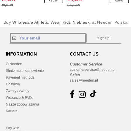
-28%
-28%
19,85 zł
160,17 zł
Buy
Wholesale Athletic Wear Kids Niebieski
at Needen Polska
sign up!
INFORMATION
CONTACT US
O Needen
Customer Service
customerservice@needen.pl
Sledz moje zamowienie
Sales
Payment methods
sales@needen.pl
Dostawa
Zwroty / zwroty
Wsparcie & FAQs
Nasze zobowiazania
Kariera
Pay with