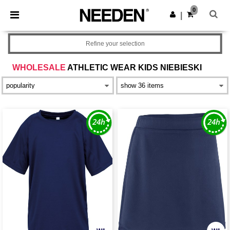
×
Aplikacja Needen
0
Pobierz app
|
Lepsze ceny w aplikacji!
Refine your selection
WHOLESALE
ATHLETIC WEAR KIDS NIEBIESKI