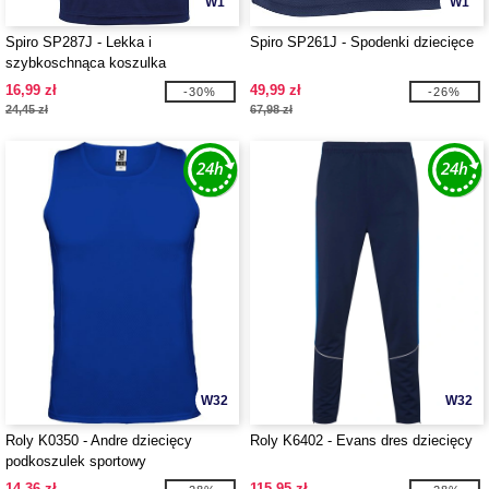
W1
W1
Spiro SP287J - Lekka i
Spiro SP261J - Spodenki dziecięce
szybkoschnąca koszulka
16,99 zł
49,99 zł
-30%
-26%
24,45 zł
67,98 zł
W32
W32
Roly K0350 - Andre dziecięcy
Roly K6402 - Evans dres dziecięcy
podkoszulek sportowy
14,36 zł
115,95 zł