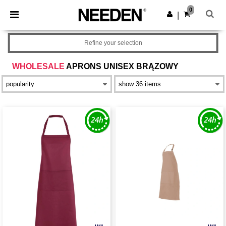
×
Aplikacja Needen
0
Pobierz app
|
Lepsze ceny w aplikacji!
Refine your selection
WHOLESALE
APRONS UNISEX BRĄZOWY