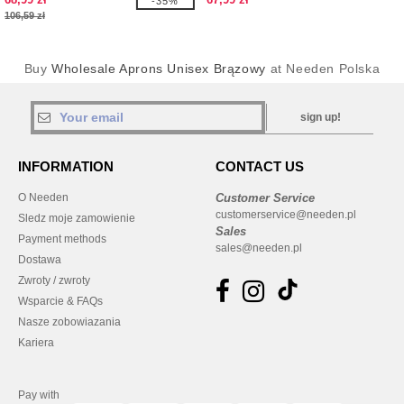
-35%
106,59 zł
Buy
Wholesale Aprons Unisex Brązowy
at Needen Polska
sign up!
INFORMATION
CONTACT US
O Needen
Customer Service
customerservice@needen.pl
Sledz moje zamowienie
Sales
Payment methods
sales@needen.pl
Dostawa
Zwroty / zwroty
Wsparcie & FAQs
Nasze zobowiazania
Kariera
Pay with