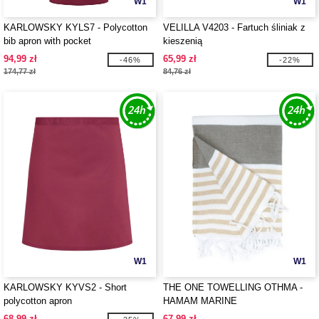
W1
W1
KARLOWSKY KYLS7 - Polycotton
VELILLA V4203 - Fartuch śliniak z
bib apron with pocket
kieszenią
94,99 zł
65,99 zł
-46%
-22%
174,77 zł
84,76 zł
W1
W1
KARLOWSKY KYVS2 - Short
THE ONE TOWELLING OTHMA -
polycotton apron
HAMAM MARINE
68,99 zł
67,99 zł